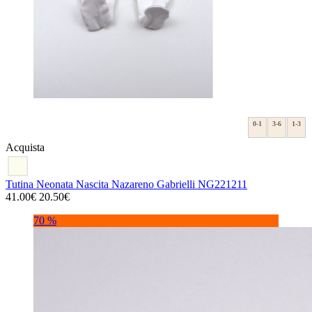
0-1
3-6
1-3
Acquista
Tutina Neonata Nascita Nazareno Gabrielli NG221211
41.00€
20.50€
70 %