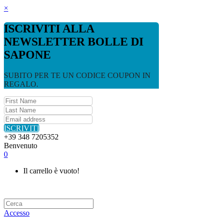
×
ISCRIVITI ALLA
NEWSLETTER BOLLE DI
SAPONE
SUBITO PER TE UN CODICE COUPON IN
REGALO.
ISCRIVITI
+39 348 7205352
Benvenuto
0
Il carrello è vuoto!
Accesso