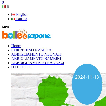
0
It
English
Italiano
Menu
Home
CORREDINO NASCITA
ABBIGLIAMENTO NEONATI
ABBIGLIAMENTO BAMBINI
ABBBIGLIAMENTO RAGAZZI
O U T L E T
2025-01-04
2024-11-13