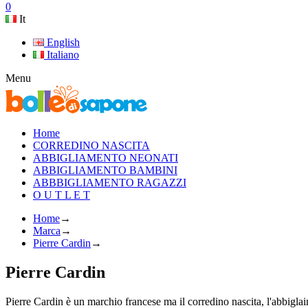
0
It
English
Italiano
Menu
Home
CORREDINO NASCITA
ABBIGLIAMENTO NEONATI
ABBIGLIAMENTO BAMBINI
ABBBIGLIAMENTO RAGAZZI
O U T L E T
Home
→
Marca
→
Pierre Cardin
→
Pierre Cardin
Pierre Cardin è un marchio francese ma il corredino nascita, l'abbiglaim