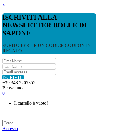
×
ISCRIVITI ALLA
NEWSLETTER BOLLE DI
SAPONE
SUBITO PER TE UN CODICE COUPON IN
REGALO.
ISCRIVITI
+39 348 7205352
Benvenuto
0
Il carrello è vuoto!
Accesso