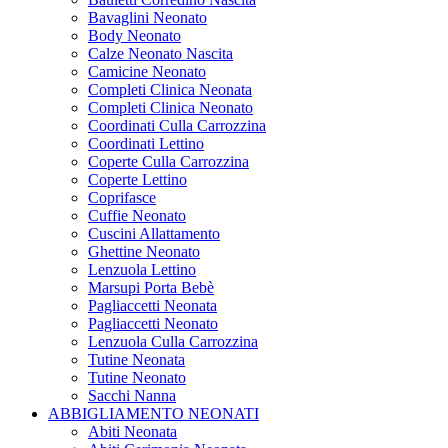
Bavaglini Neonato
Body Neonato
Calze Neonato Nascita
Camicine Neonato
Completi Clinica Neonata
Completi Clinica Neonato
Coordinati Culla Carrozzina
Coordinati Lettino
Coperte Culla Carrozzina
Coperte Lettino
Coprifasce
Cuffie Neonato
Cuscini Allattamento
Ghettine Neonato
Lenzuola Lettino
Marsupi Porta Bebè
Pagliaccetti Neonata
Pagliaccetti Neonato
Lenzuola Culla Carrozzina
Tutine Neonata
Tutine Neonato
Sacchi Nanna
ABBIGLIAMENTO NEONATI
Abiti Neonata