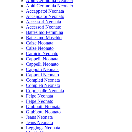
Abiti Cerimonia Neonata
Abiti Cerimonia Neonato
Accappatoi Neonata
Accappatoi Neonato
Accessori Neonata
Accessori Neonato
Battesimo Femmina
Battesimo Maschio
Calze Neonata
Calze Neonato
Camicie Neonato
Cappelli Neonata
Cappelli Neonato
Cappotti Neonata
Cappotti Neonato
Completi Neonata
Completi Neonato
Coprispalle Neonata
Felpe Neonata
Felpe Neonato
Giubbotti Neonata
Giubbotti Neonato
Jeans Neonata
Jeans Neonato
Leggings Neonata