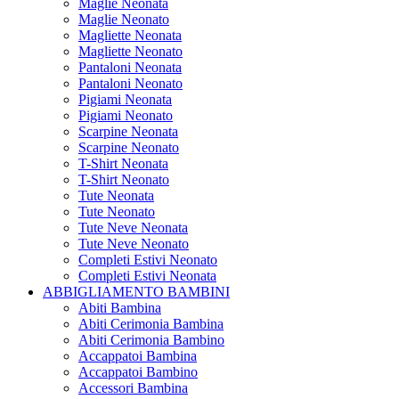
Maglie Neonata
Maglie Neonato
Magliette Neonata
Magliette Neonato
Pantaloni Neonata
Pantaloni Neonato
Pigiami Neonata
Pigiami Neonato
Scarpine Neonata
Scarpine Neonato
T-Shirt Neonata
T-Shirt Neonato
Tute Neonata
Tute Neonato
Tute Neve Neonata
Tute Neve Neonato
Completi Estivi Neonato
Completi Estivi Neonata
ABBIGLIAMENTO BAMBINI
Abiti Bambina
Abiti Cerimonia Bambina
Abiti Cerimonia Bambino
Accappatoi Bambina
Accappatoi Bambino
Accessori Bambina