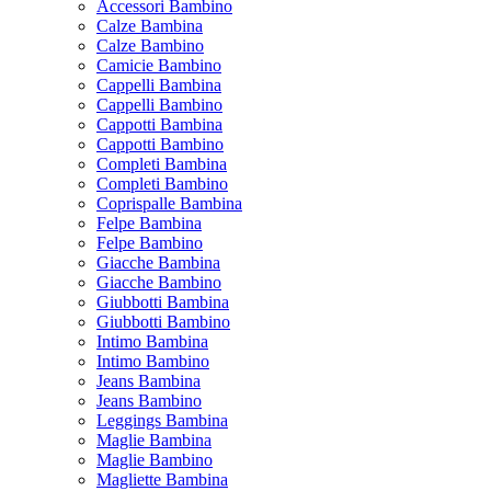
Accessori Bambino
Calze Bambina
Calze Bambino
Camicie Bambino
Cappelli Bambina
Cappelli Bambino
Cappotti Bambina
Cappotti Bambino
Completi Bambina
Completi Bambino
Coprispalle Bambina
Felpe Bambina
Felpe Bambino
Giacche Bambina
Giacche Bambino
Giubbotti Bambina
Giubbotti Bambino
Intimo Bambina
Intimo Bambino
Jeans Bambina
Jeans Bambino
Leggings Bambina
Maglie Bambina
Maglie Bambino
Magliette Bambina