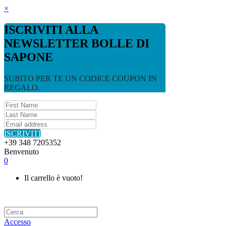
×
ISCRIVITI ALLA
NEWSLETTER BOLLE DI
SAPONE
SUBITO PER TE UN CODICE COUPON IN
REGALO.
ISCRIVITI
+39 348 7205352
Benvenuto
0
Il carrello è vuoto!
Accesso