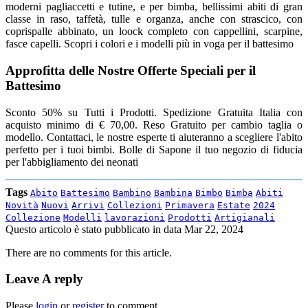
moderni pagliaccetti e tutine, e per bimba, bellissimi abiti di gran
classe in raso, taffetà, tulle e organza, anche con strascico, con
coprispalle abbinato, un loock completo con cappellini, scarpine,
fasce capelli. Scopri i colori e i modelli più in voga per il battesimo
Approfitta delle Nostre Offerte Speciali per il
Battesimo
Sconto 50% su Tutti i Prodotti. Spedizione Gratuita Italia con
acquisto minimo di € 70,00. Reso Gratuito per cambio taglia o
modello. Contattaci, le nostre esperte ti aiuteranno a scegliere l'abito
perfetto per i tuoi bimbi. Bolle di Sapone il tuo negozio di fiducia
per l'abbigliamento dei neonati
Tags
Abito
Battesimo
Bambino
Bambina
Bimbo
Bimba
Abiti
Novità
Nuovi
Arrivi
Collezioni
Primavera
Estate
2024
Collezione
Modelli
lavorazioni
Prodotti
Artigianali
Questo articolo è stato pubblicato in data
Mar 22, 2024
There are no comments for this article.
Leave A reply
Please
login
or
register
to comment