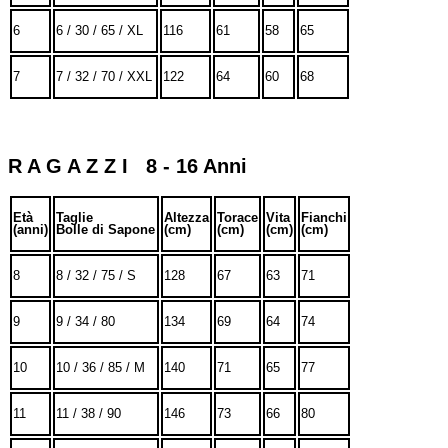
6
6 / 30 / 65 / XL
116
61
58
65
7
7 / 32 / 70 / XXL
122
64
60
68
R A G A Z Z I 8 - 16 Anni
Età
Taglie
Altezza
Torace
Vita
Fianchi
(anni)
Bolle di Sapone
(cm)
(cm)
(cm)
(cm)
8
8 / 32 / 75 / S
128
67
63
71
9
9 / 34 / 80
134
69
64
74
10
10 / 36 / 85 / M
140
71
65
77
11
11 / 38 / 90
146
73
66
80