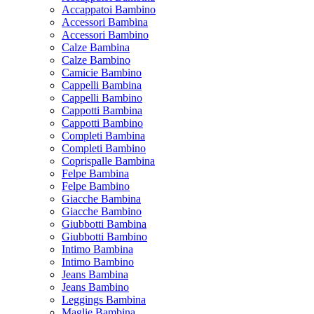
Accappatoi Bambino
Accessori Bambina
Accessori Bambino
Calze Bambina
Calze Bambino
Camicie Bambino
Cappelli Bambina
Cappelli Bambino
Cappotti Bambina
Cappotti Bambino
Completi Bambina
Completi Bambino
Coprispalle Bambina
Felpe Bambina
Felpe Bambino
Giacche Bambina
Giacche Bambino
Giubbotti Bambina
Giubbotti Bambino
Intimo Bambina
Intimo Bambino
Jeans Bambina
Jeans Bambino
Leggings Bambina
Maglie Bambina