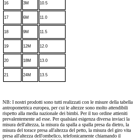
16
3M
10.5
17
6M
11.0
18
9M
11.5
19
12M
12.0
20
18M
13.0
21
24M
13.5
NB: I nostri prodotti sono tutti realizzati con le misure della tabella
antropometrica europea, per cui le altezze sono molto attendibili
rispetto alla media nazionale dei bimbi. Per il tuo ordine attieniti
prevalentemente ad esse. Per qualsiasi esigenza diversa inviaci la
misura dell'altezza, la misura da spalla a spalla presa da dietro, la
misura del torace presa all'altezza del petto, la misura del giro vita
presa all'altezza dell'ombelico, telefonicamente chiamando il