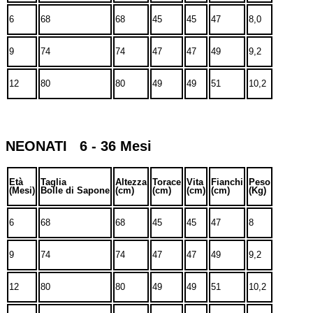
6
68
68
45
45
47
8,0
9
74
74
47
47
49
9,2
12
80
80
49
49
51
10,2
NEONATI 6 - 36 Mesi
Età
Taglia
Altezza
Torace
Vita
Fianchi
Peso
(Mesi)
Bolle di Sapone
(cm)
(cm)
(cm)
(cm)
(Kg)
6
68
68
45
45
47
8
9
74
74
47
47
49
9,2
12
80
80
49
49
51
10,2