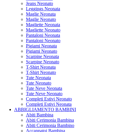
Jeans Neonato
Leggings Neonata
Maglie Neonata
Maglie Neonato
Magliette Neonata
Magliette Neonato
Pantaloni Neonata
Pantaloni Neonato
Pigiami Neonata
Pigiami Neonato
Scarpine Neonata
Scarpine Neonato
T-Shirt Neonata
T-Shirt Neonato
Tute Neonata
Tute Neonato
Tute Neve Neonata
Tute Neve Neonato
Completi Estivi Neonato
Completi Estivi Neonata
ABBIGLIAMENTO BAMBINI
Abiti Bambina
Abiti Cerimonia Bambina
Abiti Cerimonia Bambino
Accappatoi Bambina