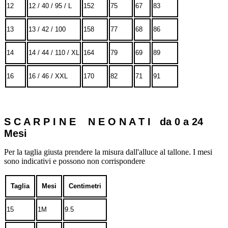
12
12 / 40 / 95 / L
152
75
67
83
13
13 / 42 / 100
158
77
68
86
14
14 / 44 / 110 / XL
164
79
69
89
16
16 / 46 / XXL
170
82
71
91
S C A R P I N E N E O N A T I da 0 a 24
Mesi
Per la taglia giusta prendere la misura dall'alluce al tallone. I mesi
sono indicativi e possono non corrispondere
Taglia
Mesi
Centimetri
15
1M
9.5