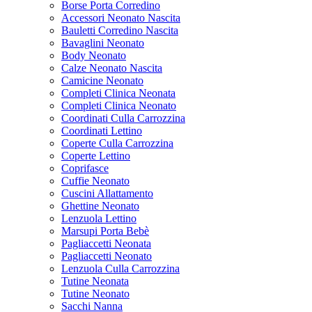
Borse Porta Corredino
Accessori Neonato Nascita
Bauletti Corredino Nascita
Bavaglini Neonato
Body Neonato
Calze Neonato Nascita
Camicine Neonato
Completi Clinica Neonata
Completi Clinica Neonato
Coordinati Culla Carrozzina
Coordinati Lettino
Coperte Culla Carrozzina
Coperte Lettino
Coprifasce
Cuffie Neonato
Cuscini Allattamento
Ghettine Neonato
Lenzuola Lettino
Marsupi Porta Bebè
Pagliaccetti Neonata
Pagliaccetti Neonato
Lenzuola Culla Carrozzina
Tutine Neonata
Tutine Neonato
Sacchi Nanna