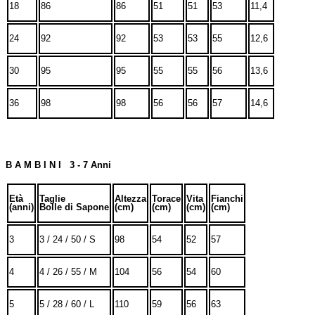
18
86
86
51
51
53
11,4
24
92
92
53
53
55
12,6
30
95
95
55
55
56
13,6
36
98
98
56
56
57
14,6
B A M B I N I 3 - 7 Anni
Età
Taglie
Altezza
Torace
Vita
Fianchi
(anni)
Bolle di Sapone
(cm)
(cm)
(cm)
(cm)
3
3 / 24 / 50 / S
98
54
52
57
4
4 / 26 / 55 / M
104
56
54
60
5
5 / 28 / 60 / L
110
59
56
63