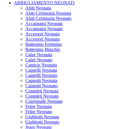
ABBIGLIAMENTO NEONATI
Abiti Neonata
Abiti Cerimonia Neonata
Abiti Cerimonia Neonato
Accappatoi Neonata
Accappatoi Neonato
Accessori Neonata
Accessori Neonato
Battesimo Femmina
Battesimo Maschio
Calze Neonata
Calze Neonato
Camicie Neonato
Cappelli Neonata
Cappelli Neonato
Cappotti Neonata
Cappotti Neonato
Completi Neonata
Completi Neonato
Coprispalle Neonata
Felpe Neonata
Felpe Neonato
Giubbotti Neonata
Giubbotti Neonato
Jeans Neonata