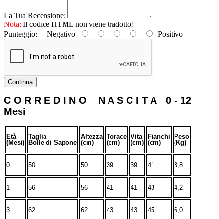
La Tua Recensione:
Nota:
Il codice HTML non viene tradotto!
Punteggio:
Negativo
Positivo
Continua
C O R R E D I N O N A S C I T A 0 - 12
Mesi
Età
Taglia
Altezza
Torace
Vita
Fianchi
Peso
(Mesi)
Bolle di Sapone
(cm)
(cm)
(cm)
(cm)
(Kg)
0
50
50
39
39
41
3,8
1
56
56
41
41
43
4,2
3
62
62
43
43
45
6,0