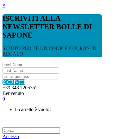
×
ISCRIVITI ALLA
NEWSLETTER BOLLE DI
SAPONE
SUBITO PER TE UN CODICE COUPON IN
REGALO.
ISCRIVITI
+39 348 7205352
Benvenuto
0
Il carrello è vuoto!
Accesso