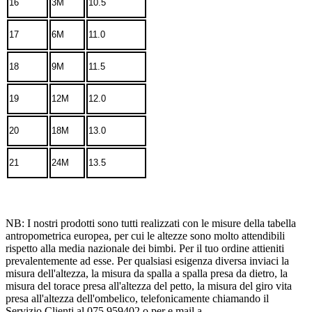
16
3M
10.5
17
6M
11.0
18
9M
11.5
19
12M
12.0
20
18M
13.0
21
24M
13.5
NB: I nostri prodotti sono tutti realizzati con le misure della tabella
antropometrica europea, per cui le altezze sono molto attendibili
rispetto alla media nazionale dei bimbi. Per il tuo ordine attieniti
prevalentemente ad esse. Per qualsiasi esigenza diversa inviaci la
misura dell'altezza, la misura da spalla a spalla presa da dietro, la
misura del torace presa all'altezza del petto, la misura del giro vita
presa all'altezza dell'ombelico, telefonicamente chiamando il
Servizio Clienti al 075 959402 o per e mail a