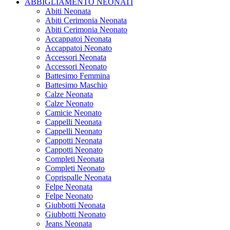
ABBIGLIAMENTO NEONATI
Abiti Neonata
Abiti Cerimonia Neonata
Abiti Cerimonia Neonato
Accappatoi Neonata
Accappatoi Neonato
Accessori Neonata
Accessori Neonato
Battesimo Femmina
Battesimo Maschio
Calze Neonata
Calze Neonato
Camicie Neonato
Cappelli Neonata
Cappelli Neonato
Cappotti Neonata
Cappotti Neonato
Completi Neonata
Completi Neonato
Coprispalle Neonata
Felpe Neonata
Felpe Neonato
Giubbotti Neonata
Giubbotti Neonato
Jeans Neonata