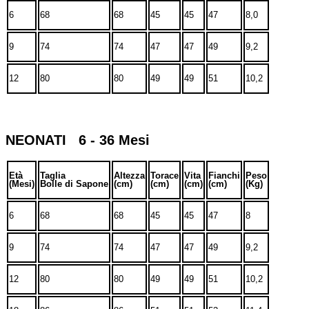
6
68
68
45
45
47
8,0
9
74
74
47
47
49
9,2
12
80
80
49
49
51
10,2
NEONATI 6 - 36 Mesi
Età
Taglia
Altezza
Torace
Vita
Fianchi
Peso
(Mesi)
Bolle di Sapone
(cm)
(cm)
(cm)
(cm)
(Kg)
6
68
68
45
45
47
8
9
74
74
47
47
49
9,2
12
80
80
49
49
51
10,2