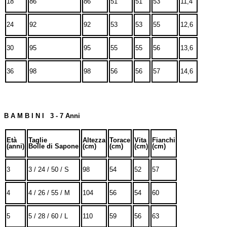
18
86
86
51
51
53
11,4
24
92
92
53
53
55
12,6
30
95
95
55
55
56
13,6
36
98
98
56
56
57
14,6
B A M B I N I 3 - 7 Anni
Età
Taglie
Altezza
Torace
Vita
Fianchi
(anni)
Bolle di Sapone
(cm)
(cm)
(cm)
(cm)
3
3 / 24 / 50 / S
98
54
52
57
4
4 / 26 / 55 / M
104
56
54
60
5
5 / 28 / 60 / L
110
59
56
63