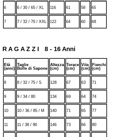
6
6 / 30 / 65 / XL
116
61
58
65
7
7 / 32 / 70 / XXL
122
64
60
68
R A G A Z Z I 8 - 16 Anni
Età
Taglie
Altezza
Torace
Vita
Fianchi
(anni)
Bolle di Sapone
(cm)
(cm)
(cm)
(cm)
8
8 / 32 / 75 / S
128
67
63
71
9
9 / 34 / 80
134
69
64
74
10
10 / 36 / 85 / M
140
71
65
77
11
11 / 38 / 90
146
73
66
80