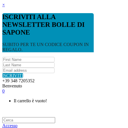
×
ISCRIVITI ALLA
NEWSLETTER BOLLE DI
SAPONE
SUBITO PER TE UN CODICE COUPON IN
REGALO.
ISCRIVITI
+39 348 7205352
Benvenuto
0
Il carrello è vuoto!
Accesso