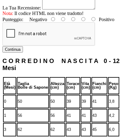
La Tua Recensione:
Nota:
Il codice HTML non viene tradotto!
Punteggio:
Negativo
Positivo
Continua
C O R R E D I N O N A S C I T A 0 - 12
Mesi
Età
Taglia
Altezza
Torace
Vita
Fianchi
Peso
(Mesi)
Bolle di Sapone
(cm)
(cm)
(cm)
(cm)
(Kg)
0
50
50
39
39
41
3,8
1
56
56
41
41
43
4,2
3
62
62
43
43
45
6,0