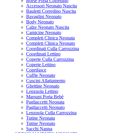
Borse Porta Corredino
Accessori Neonato Nascita
Bauletti Corredino Nascita
Bavaglini Neonato
Body Neonato
Calze Neonato Nascita
Camicine Neonato
Completi Clinica Neonata
Completi Clinica Neonato
Coordinati Culla Carrozzina
Coordinati Lettino
Coperte Culla Carrozzina
Coperte Lettino
Coprifasce
Cuffie Neonato
Cuscini Allattamento
Ghettine Neonato
Lenzuola Lettino
Marsupi Porta Bebè
Pagliaccetti Neonata
Pagliaccetti Neonato
Lenzuola Culla Carrozzina
Tutine Neonata
Tutine Neonato
Sacchi Nanna