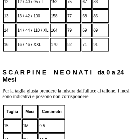
12
12 / 40 / 95 / L
152
75
67
83
13
13 / 42 / 100
158
77
68
86
14
14 / 44 / 110 / XL
164
79
69
89
16
16 / 46 / XXL
170
82
71
91
S C A R P I N E N E O N A T I da 0 a 24
Mesi
Per la taglia giusta prendere la misura dall'alluce al tallone. I mesi
sono indicativi e possono non corrispondere
Taglia
Mesi
Centimetri
15
1M
9.5