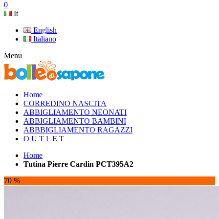
0
It
English
Italiano
Menu
Home
CORREDINO NASCITA
ABBIGLIAMENTO NEONATI
ABBIGLIAMENTO BAMBINI
ABBBIGLIAMENTO RAGAZZI
O U T L E T
Home
Tutina Pierre Cardin PCT395A2
70 %