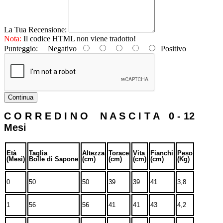
La Tua Recensione:
Nota:
Il codice HTML non viene tradotto!
Punteggio:
Negativo
Positivo
Continua
C O R R E D I N O N A S C I T A 0 - 12
Mesi
Età
Taglia
Altezza
Torace
Vita
Fianchi
Peso
(Mesi)
Bolle di Sapone
(cm)
(cm)
(cm)
(cm)
(Kg)
0
50
50
39
39
41
3,8
1
56
56
41
41
43
4,2