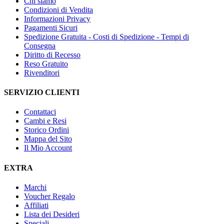
Chi siamo
Condizioni di Vendita
Informazioni Privacy
Pagamenti Sicuri
Spedizione Gratuita - Costi di Spedizione - Tempi di
Consegna
Diritto di Recesso
Reso Gratuito
Rivenditori
SERVIZIO CLIENTI
Contattaci
Cambi e Resi
Storico Ordini
Mappa del Sito
Il Mio Account
EXTRA
Marchi
Voucher Regalo
Affiliati
Lista dei Desideri
Speciali