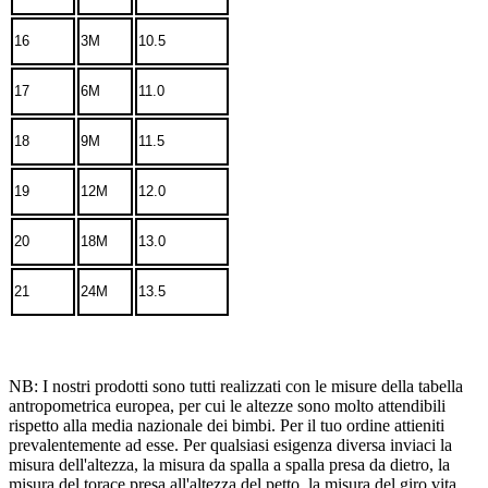
16
3M
10.5
17
6M
11.0
18
9M
11.5
19
12M
12.0
20
18M
13.0
21
24M
13.5
NB: I nostri prodotti sono tutti realizzati con le misure della tabella
antropometrica europea, per cui le altezze sono molto attendibili
rispetto alla media nazionale dei bimbi. Per il tuo ordine attieniti
prevalentemente ad esse. Per qualsiasi esigenza diversa inviaci la
misura dell'altezza, la misura da spalla a spalla presa da dietro, la
misura del torace presa all'altezza del petto, la misura del giro vita