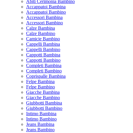
Abiti Cerimonia Bambino
Accappatoi Bambina
Accappatoi Bambino
Accessori Bambina
Accessori Bambino
Calze Bambina
Calze Bambino
Camicie Bambino
Cappelli Bambina
Cappelli Bambino
Cappotti Bambina
Cappotti Bambino
Completi Bambina
Completi Bambino
Coprispalle Bambina
Felpe Bambina
Felpe Bambino
Giacche Bambina
Giacche Bambino
Giubbotti Bambina
Giubbotti Bambino
Intimo Bambina
Intimo Bambino
Jeans Bambina
Jeans Bambino