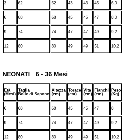
3
62
62
43
43
45
6,0
6
68
68
45
45
47
8,0
9
74
74
47
47
49
9,2
12
80
80
49
49
51
10,2
NEONATI 6 - 36 Mesi
Età
Taglia
Altezza
Torace
Vita
Fianchi
Peso
(Mesi)
Bolle di Sapone
(cm)
(cm)
(cm)
(cm)
(Kg)
6
68
68
45
45
47
8
9
74
74
47
47
49
9,2
12
80
80
49
49
51
10,2