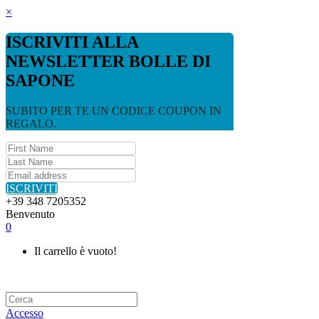
×
ISCRIVITI ALLA
NEWSLETTER BOLLE DI
SAPONE
SUBITO PER TE UN CODICE COUPON IN
REGALO.
ISCRIVITI
+39 348 7205352
Benvenuto
0
Il carrello è vuoto!
Accesso