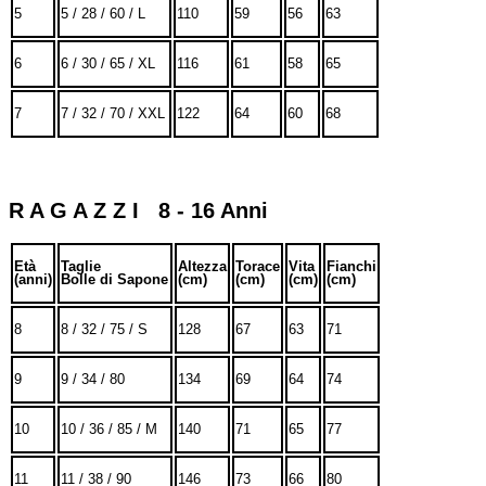
5
5 / 28 / 60 / L
110
59
56
63
6
6 / 30 / 65 / XL
116
61
58
65
7
7 / 32 / 70 / XXL
122
64
60
68
R A G A Z Z I 8 - 16 Anni
Età
Taglie
Altezza
Torace
Vita
Fianchi
(anni)
Bolle di Sapone
(cm)
(cm)
(cm)
(cm)
8
8 / 32 / 75 / S
128
67
63
71
9
9 / 34 / 80
134
69
64
74
10
10 / 36 / 85 / M
140
71
65
77
11
11 / 38 / 90
146
73
66
80