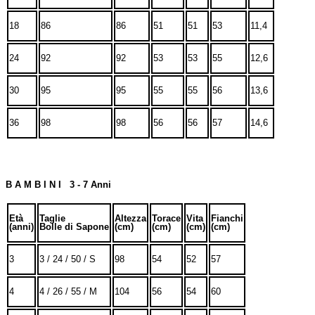
18
86
86
51
51
53
11,4
24
92
92
53
53
55
12,6
30
95
95
55
55
56
13,6
36
98
98
56
56
57
14,6
B A M B I N I 3 - 7 Anni
Età
Taglie
Altezza
Torace
Vita
Fianchi
(anni)
Bolle di Sapone
(cm)
(cm)
(cm)
(cm)
3
3 / 24 / 50 / S
98
54
52
57
4
4 / 26 / 55 / M
104
56
54
60