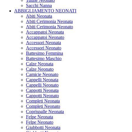
Tutine Neonato
Sacchi Nanna
ABBIGLIAMENTO NEONATI
Abiti Neonata
Abiti Cerimonia Neonata
Abiti Cerimonia Neonato
Accappatoi Neonata
Accappatoi Neonato
Accessori Neonata
Accessori Neonato
Battesimo Femmina
Battesimo Maschio
Calze Neonata
Calze Neonato
Camicie Neonato
Cappelli Neonata
Cappelli Neonato
Cappotti Neonata
Cappotti Neonato
Completi Neonata
Completi Neonato
Coprispalle Neonata
Felpe Neonata
Felpe Neonato
Giubbotti Neonata