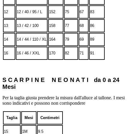
12
12 / 40 / 95 / L
152
75
67
83
13
13 / 42 / 100
158
77
68
86
14
14 / 44 / 110 / XL
164
79
69
89
16
16 / 46 / XXL
170
82
71
91
S C A R P I N E N E O N A T I da 0 a 24
Mesi
Per la taglia giusta prendere la misura dall'alluce al tallone. I mesi
sono indicativi e possono non corrispondere
Taglia
Mesi
Centimetri
15
1M
9.5