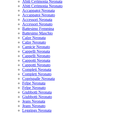
Abiti Cerimonia Neonata
Abiti Cerimonia Neonato
Accappatoi Neonata
Accappatoi Neonato
Accessori Neonata
Accessori Neonato
Battesimo Femmina
Battesimo Maschio
Calze Neonata
Calze Neonato
Camicie Neonato
Cappelli Neonata
Cappelli Neonato
Cappotti Neonata
Cappotti Neonato
Completi Neonata
Completi Neonato
Coprispalle Neonata
Felpe Neonata
Felpe Neonato
Giubbotti Neonata
Giubbotti Neonato
Jeans Neonata
Jeans Neonato
Leggings Neonata