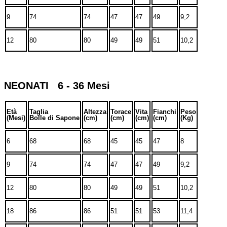
9
74
74
47
47
49
9,2
12
80
80
49
49
51
10,2
NEONATI 6 - 36 Mesi
Età
Taglia
Altezza
Torace
Vita
Fianchi
Peso
(Mesi)
Bolle di Sapone
(cm)
(cm)
(cm)
(cm)
(Kg)
6
68
68
45
45
47
8
9
74
74
47
47
49
9,2
12
80
80
49
49
51
10,2
18
86
86
51
51
53
11,4