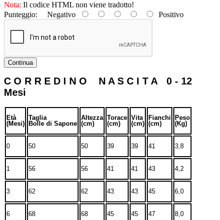
Nota:
Il codice HTML non viene tradotto!
Punteggio:
Negativo
Positivo
Continua
C O R R E D I N O N A S C I T A 0 - 12
Mesi
Età
Taglia
Altezza
Torace
Vita
Fianchi
Peso
(Mesi)
Bolle di Sapone
(cm)
(cm)
(cm)
(cm)
(Kg)
0
50
50
39
39
41
3,8
1
56
56
41
41
43
4,2
3
62
62
43
43
45
6,0
6
68
68
45
45
47
8,0