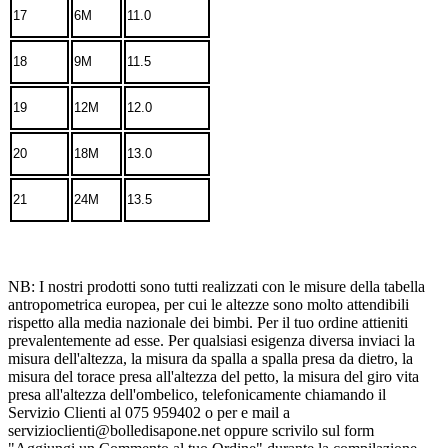
17
6M
11.0
18
9M
11.5
19
12M
12.0
20
18M
13.0
21
24M
13.5
NB: I nostri prodotti sono tutti realizzati con le misure della tabella
antropometrica europea, per cui le altezze sono molto attendibili
rispetto alla media nazionale dei bimbi. Per il tuo ordine attieniti
prevalentemente ad esse. Per qualsiasi esigenza diversa inviaci la
misura dell'altezza, la misura da spalla a spalla presa da dietro, la
misura del torace presa all'altezza del petto, la misura del giro vita
presa all'altezza dell'ombelico, telefonicamente chiamando il
Servizio Clienti al 075 959402 o per e mail a
servizioclienti@bolledisapone.net oppure scrivilo sul form