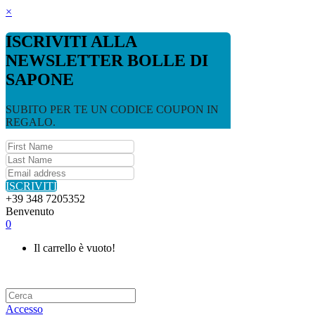
×
ISCRIVITI ALLA
NEWSLETTER BOLLE DI
SAPONE
SUBITO PER TE UN CODICE COUPON IN
REGALO.
ISCRIVITI
+39 348 7205352
Benvenuto
0
Il carrello è vuoto!
Accesso