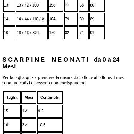
13
13 / 42 / 100
158
77
68
86
14
14 / 44 / 110 / XL
164
79
69
89
16
16 / 46 / XXL
170
82
71
91
S C A R P I N E N E O N A T I da 0 a 24
Mesi
Per la taglia giusta prendere la misura dall'alluce al tallone. I mesi
sono indicativi e possono non corrispondere
Taglia
Mesi
Centimetri
15
1M
9.5
16
3M
10.5