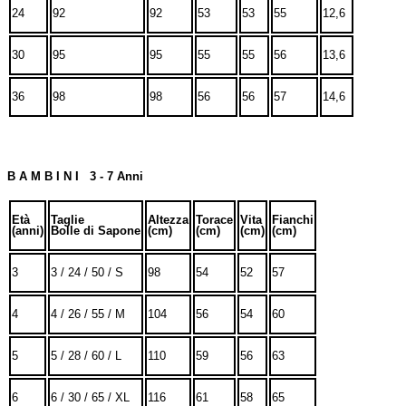
24
92
92
53
53
55
12,6
30
95
95
55
55
56
13,6
36
98
98
56
56
57
14,6
B A M B I N I 3 - 7 Anni
Età
Taglie
Altezza
Torace
Vita
Fianchi
(anni)
Bolle di Sapone
(cm)
(cm)
(cm)
(cm)
3
3 / 24 / 50 / S
98
54
52
57
4
4 / 26 / 55 / M
104
56
54
60
5
5 / 28 / 60 / L
110
59
56
63
6
6 / 30 / 65 / XL
116
61
58
65