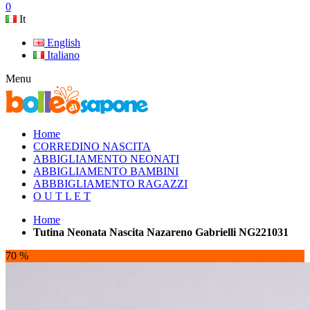
0
It
English
Italiano
Menu
Home
CORREDINO NASCITA
ABBIGLIAMENTO NEONATI
ABBIGLIAMENTO BAMBINI
ABBBIGLIAMENTO RAGAZZI
O U T L E T
Home
Tutina Neonata Nascita Nazareno Gabrielli NG221031
70 %