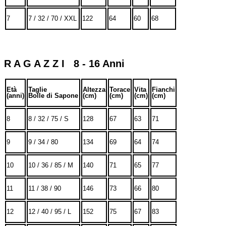
7
7 / 32 / 70 / XXL
122
64
60
68
R A G A Z Z I 8 - 16 Anni
Età
Taglie
Altezza
Torace
Vita
Fianchi
(anni)
Bolle di Sapone
(cm)
(cm)
(cm)
(cm)
8
8 / 32 / 75 / S
128
67
63
71
9
9 / 34 / 80
134
69
64
74
10
10 / 36 / 85 / M
140
71
65
77
11
11 / 38 / 90
146
73
66
80
12
12 / 40 / 95 / L
152
75
67
83