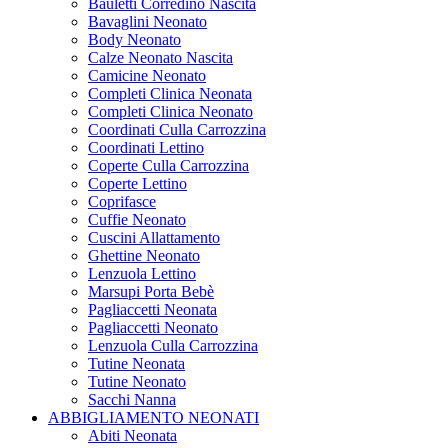
Bauletti Corredino Nascita
Bavaglini Neonato
Body Neonato
Calze Neonato Nascita
Camicine Neonato
Completi Clinica Neonata
Completi Clinica Neonato
Coordinati Culla Carrozzina
Coordinati Lettino
Coperte Culla Carrozzina
Coperte Lettino
Coprifasce
Cuffie Neonato
Cuscini Allattamento
Ghettine Neonato
Lenzuola Lettino
Marsupi Porta Bebè
Pagliaccetti Neonata
Pagliaccetti Neonato
Lenzuola Culla Carrozzina
Tutine Neonata
Tutine Neonato
Sacchi Nanna
ABBIGLIAMENTO NEONATI
Abiti Neonata