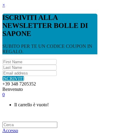
×
ISCRIVITI ALLA
NEWSLETTER BOLLE DI
SAPONE
SUBITO PER TE UN CODICE COUPON IN
REGALO.
ISCRIVITI
+39 348 7205352
Benvenuto
0
Il carrello è vuoto!
Accesso