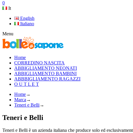
0
It
English
Italiano
Menu
Home
CORREDINO NASCITA
ABBIGLIAMENTO NEONATI
ABBIGLIAMENTO BAMBINI
ABBBIGLIAMENTO RAGAZZI
O U T L E T
Home
→
Marca
→
Teneri e Belli
→
Teneri e Belli
Teneri e Belli è un azienda italiana che produce solo ed esclusivamente