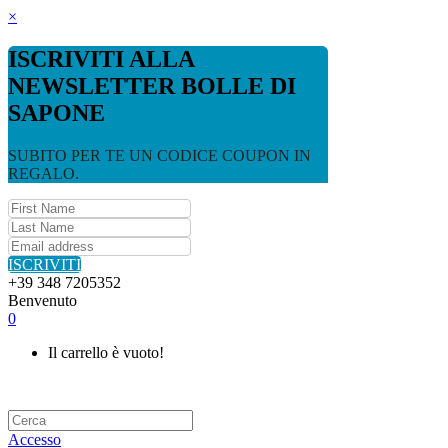
×
ISCRIVITI ALLA
NEWSLETTER BOLLE DI
SAPONE
SUBITO PER TE UN CODICE COUPON IN
REGALO.
ISCRIVITI
+39 348 7205352
Benvenuto
0
Il carrello è vuoto!
Accesso