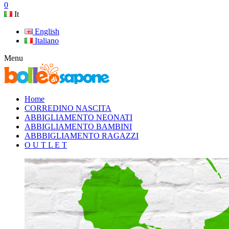
0
It
English
Italiano
Menu
Home
CORREDINO NASCITA
ABBIGLIAMENTO NEONATI
ABBIGLIAMENTO BAMBINI
ABBBIGLIAMENTO RAGAZZI
O U T L E T