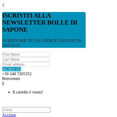
×
ISCRIVITI ALLA
NEWSLETTER BOLLE DI
SAPONE
SUBITO PER TE UN CODICE COUPON IN
REGALO.
ISCRIVITI
+39 348 7205352
Benvenuto
0
Il carrello è vuoto!
Accesso