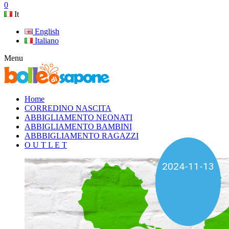
0
It
English
Italiano
Menu
Home
CORREDINO NASCITA
ABBIGLIAMENTO NEONATI
ABBIGLIAMENTO BAMBINI
ABBBIGLIAMENTO RAGAZZI
O U T L E T
2025-01-04
2024-11-13