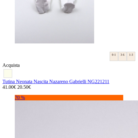
0-1
3-6
1-3
Acquista
Tutina Neonata Nascita Nazareno Gabrielli NG221211
41.00€
20.50€
70 %