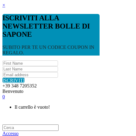
×
ISCRIVITI ALLA
NEWSLETTER BOLLE DI
SAPONE
SUBITO PER TE UN CODICE COUPON IN
REGALO.
ISCRIVITI
+39 348 7205352
Benvenuto
0
Il carrello è vuoto!
Accesso