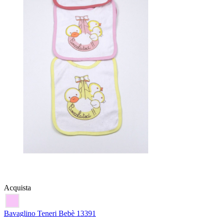
Acquista
Bavaglino Teneri Bebè 13391