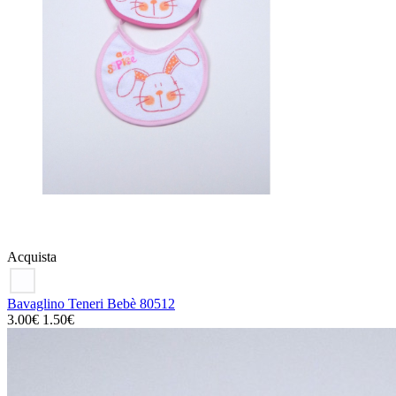
Acquista
Bavaglino Teneri Bebè 80512
3.00€
1.50€