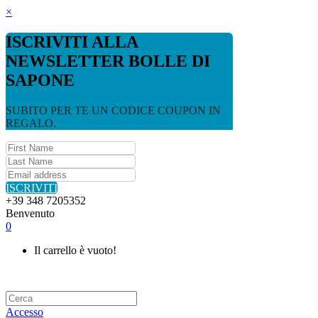
×
ISCRIVITI ALLA
NEWSLETTER BOLLE DI
SAPONE
SUBITO PER TE UN CODICE COUPON IN
REGALO.
ISCRIVITI
+39 348 7205352
Benvenuto
0
Il carrello è vuoto!
Accesso