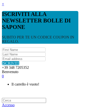
×
ISCRIVITI ALLA
NEWSLETTER BOLLE DI
SAPONE
SUBITO PER TE UN CODICE COUPON IN
REGALO.
ISCRIVITI
+39 348 7205352
Benvenuto
0
Il carrello è vuoto!
Accesso