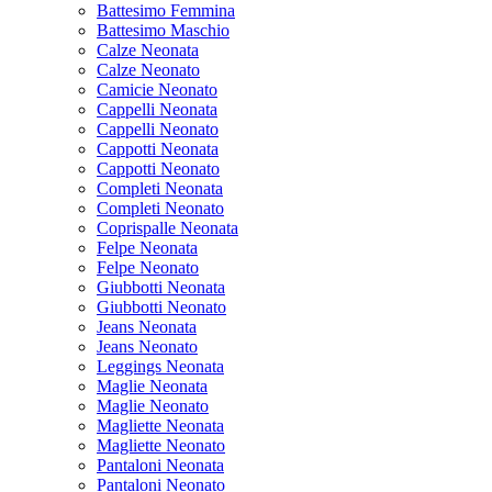
Battesimo Femmina
Battesimo Maschio
Calze Neonata
Calze Neonato
Camicie Neonato
Cappelli Neonata
Cappelli Neonato
Cappotti Neonata
Cappotti Neonato
Completi Neonata
Completi Neonato
Coprispalle Neonata
Felpe Neonata
Felpe Neonato
Giubbotti Neonata
Giubbotti Neonato
Jeans Neonata
Jeans Neonato
Leggings Neonata
Maglie Neonata
Maglie Neonato
Magliette Neonata
Magliette Neonato
Pantaloni Neonata
Pantaloni Neonato