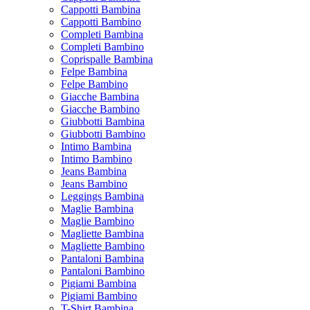
Cappotti Bambina
Cappotti Bambino
Completi Bambina
Completi Bambino
Coprispalle Bambina
Felpe Bambina
Felpe Bambino
Giacche Bambina
Giacche Bambino
Giubbotti Bambina
Giubbotti Bambino
Intimo Bambina
Intimo Bambino
Jeans Bambina
Jeans Bambino
Leggings Bambina
Maglie Bambina
Maglie Bambino
Magliette Bambina
Magliette Bambino
Pantaloni Bambina
Pantaloni Bambino
Pigiami Bambina
Pigiami Bambino
T-Shirt Bambina