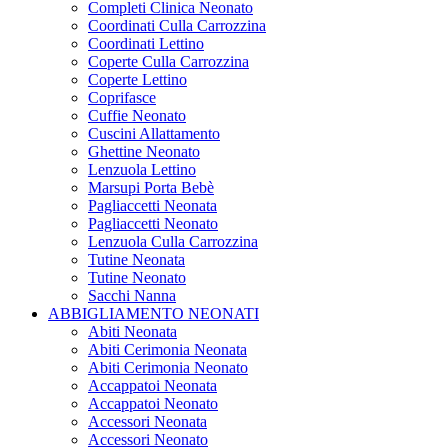
Completi Clinica Neonato
Coordinati Culla Carrozzina
Coordinati Lettino
Coperte Culla Carrozzina
Coperte Lettino
Coprifasce
Cuffie Neonato
Cuscini Allattamento
Ghettine Neonato
Lenzuola Lettino
Marsupi Porta Bebè
Pagliaccetti Neonata
Pagliaccetti Neonato
Lenzuola Culla Carrozzina
Tutine Neonata
Tutine Neonato
Sacchi Nanna
ABBIGLIAMENTO NEONATI
Abiti Neonata
Abiti Cerimonia Neonata
Abiti Cerimonia Neonato
Accappatoi Neonata
Accappatoi Neonato
Accessori Neonata
Accessori Neonato