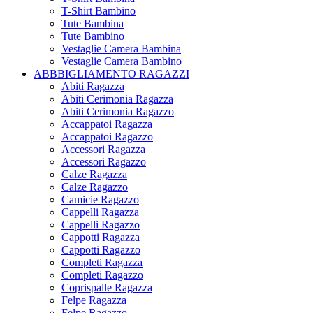
T-Shirt Bambino
Tute Bambina
Tute Bambino
Vestaglie Camera Bambina
Vestaglie Camera Bambino
ABBBIGLIAMENTO RAGAZZI
Abiti Ragazza
Abiti Cerimonia Ragazza
Abiti Cerimonia Ragazzo
Accappatoi Ragazza
Accappatoi Ragazzo
Accessori Ragazza
Accessori Ragazzo
Calze Ragazza
Calze Ragazzo
Camicie Ragazzo
Cappelli Ragazza
Cappelli Ragazzo
Cappotti Ragazza
Cappotti Ragazzo
Completi Ragazza
Completi Ragazzo
Coprispalle Ragazza
Felpe Ragazza
Felpe Ragazzo