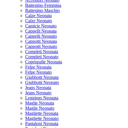
Accessori Neonato
Battesimo Femmina
Battesimo Maschio
Calze Neonata
Calze Neonato
Camicie Neonato
Cappelli Neonata
Cappelli Neonato
Cappotti Neonata
Cappotti Neonato
Completi Neonata
Completi Neonato
Coprispalle Neonata
Felpe Neonata
Felpe Neonato
Giubbotti Neonata
Giubbotti Neonato
Jeans Neonata
Jeans Neonato
Leggings Neonata
Maglie Neonata
Maglie Neonato
Magliette Neonata
Magliette Neonato
Pantaloni Neonata