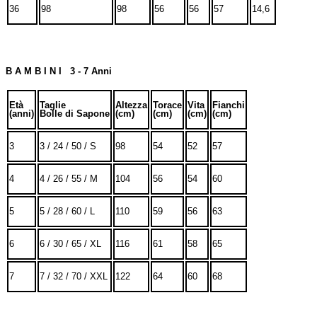
36
98
98
56
56
57
14,6
B A M B I N I 3 - 7 Anni
Età
Taglie
Altezza
Torace
Vita
Fianchi
(anni)
Bolle di Sapone
(cm)
(cm)
(cm)
(cm)
3
3 / 24 / 50 / S
98
54
52
57
4
4 / 26 / 55 / M
104
56
54
60
5
5 / 28 / 60 / L
110
59
56
63
6
6 / 30 / 65 / XL
116
61
58
65
7
7 / 32 / 70 / XXL
122
64
60
68