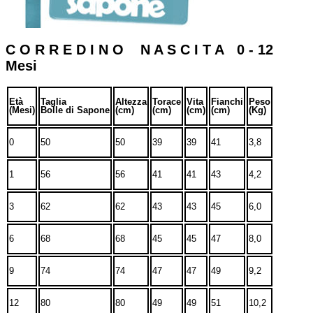
C O R R E D I N O N A S C I T A 0 - 12
Mesi
Età
Taglia
Altezza
Torace
Vita
Fianchi
Peso
(Mesi)
Bolle di Sapone
(cm)
(cm)
(cm)
(cm)
(Kg)
0
50
50
39
39
41
3,8
1
56
56
41
41
43
4,2
3
62
62
43
43
45
6,0
6
68
68
45
45
47
8,0
9
74
74
47
47
49
9,2
12
80
80
49
49
51
10,2