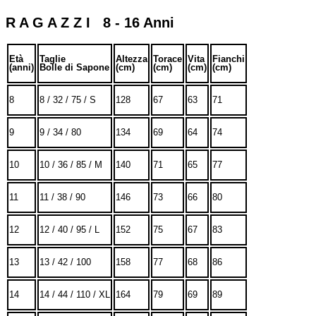
R A G A Z Z I 8 - 16 Anni
Età
Taglie
Altezza
Torace
Vita
Fianchi
(anni)
Bolle di Sapone
(cm)
(cm)
(cm)
(cm)
8
8 / 32 / 75 / S
128
67
63
71
9
9 / 34 / 80
134
69
64
74
10
10 / 36 / 85 / M
140
71
65
77
11
11 / 38 / 90
146
73
66
80
12
12 / 40 / 95 / L
152
75
67
83
13
13 / 42 / 100
158
77
68
86
14
14 / 44 / 110 / XL
164
79
69
89