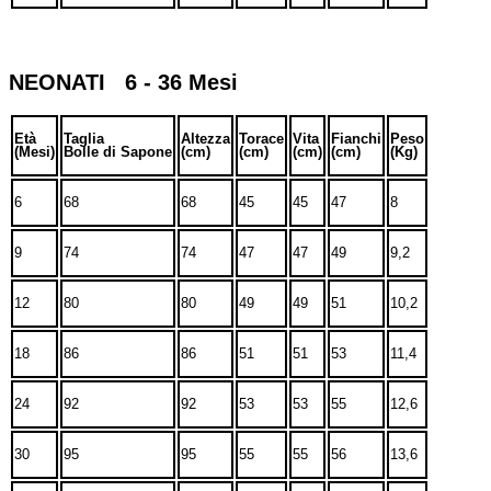
NEONATI 6 - 36 Mesi
Età
Taglia
Altezza
Torace
Vita
Fianchi
Peso
(Mesi)
Bolle di Sapone
(cm)
(cm)
(cm)
(cm)
(Kg)
6
68
68
45
45
47
8
9
74
74
47
47
49
9,2
12
80
80
49
49
51
10,2
18
86
86
51
51
53
11,4
24
92
92
53
53
55
12,6
30
95
95
55
55
56
13,6