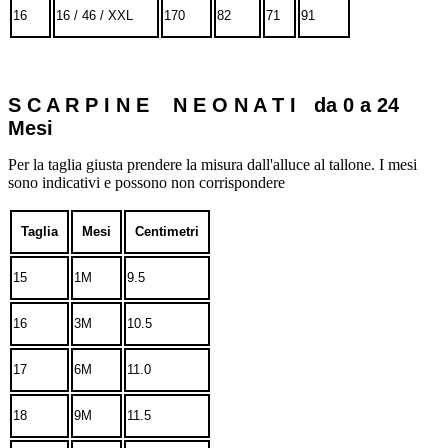
16
16 / 46 / XXL
170
82
71
91
S C A R P I N E N E O N A T I da 0 a 24
Mesi
Per la taglia giusta prendere la misura dall'alluce al tallone. I mesi
sono indicativi e possono non corrispondere
Taglia
Mesi
Centimetri
15
1M
9.5
16
3M
10.5
17
6M
11.0
18
9M
11.5