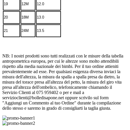
19
12M
12.0
20
18M
13.0
21
24M
13.5
NB: I nostri prodotti sono tutti realizzati con le misure della tabella
antropometrica europea, per cui le altezze sono molto attendibili
rispetto alla media nazionale dei bimbi. Per il tuo ordine attieniti
prevalentemente ad esse. Per qualsiasi esigenza diversa inviaci la
misura dell'altezza, la misura da spalla a spalla presa da dietro, la
misura del torace presa all'altezza del petto, la misura del giro vita
presa all'altezza dell'ombelico, telefonicamente chiamando il
Servizio Clienti al 075 959402 o per e mail a
servizioclienti@bolledisapone.net oppure scrivilo sul form
"Aggiungi un Commento al tuo Ordine" durante la compilazione
dello stesso e saremo in grado di consigliarti la taglia giusta.