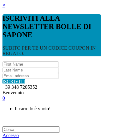
×
ISCRIVITI ALLA
NEWSLETTER BOLLE DI
SAPONE
SUBITO PER TE UN CODICE COUPON IN
REGALO.
ISCRIVITI
+39 348 7205352
Benvenuto
0
Il carrello è vuoto!
Accesso