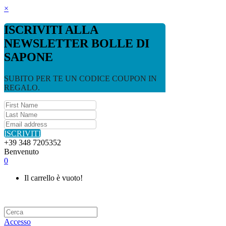
×
ISCRIVITI ALLA
NEWSLETTER BOLLE DI
SAPONE
SUBITO PER TE UN CODICE COUPON IN
REGALO.
ISCRIVITI
+39 348 7205352
Benvenuto
0
Il carrello è vuoto!
Accesso