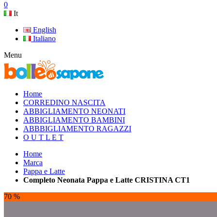
0
It
English
Italiano
Menu
Home
CORREDINO NASCITA
ABBIGLIAMENTO NEONATI
ABBIGLIAMENTO BAMBINI
ABBBIGLIAMENTO RAGAZZI
O U T L E T
Home
Marca
Pappa e Latte
Completo Neonata Pappa e Latte CRISTINA CT1
70 %