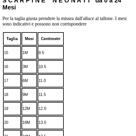
S C A R P I N E N E O N A T I da 0 a 24
Mesi
Per la taglia giusta prendere la misura dall'alluce al tallone. I mesi
sono indicativi e possono non corrispondere
Taglia
Mesi
Centimetri
15
1M
9.5
16
3M
10.5
17
6M
11.0
18
9M
11.5
19
12M
12.0
20
18M
13.0