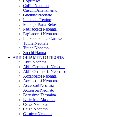
Coprifasce
Cuffie Neonato
Cuscini Allattamento
Ghettine Neonato
Lenzuola Lettino
Marsupi Porta Bebè
Pagliaccetti Neonata
Pagliaccetti Neonato
Lenzuola Culla Carrozzina
Tutine Neonata
Tutine Neonato
Sacchi Nanna
ABBIGLIAMENTO NEONATI
Abiti Neonata
Abiti Cerimonia Neonata
Abiti Cerimonia Neonato
Accappatoi Neonata
Accappatoi Neonato
Accessori Neonata
Accessori Neonato
Battesimo Femmina
Battesimo Maschio
Calze Neonata
Calze Neonato
Camicie Neonato