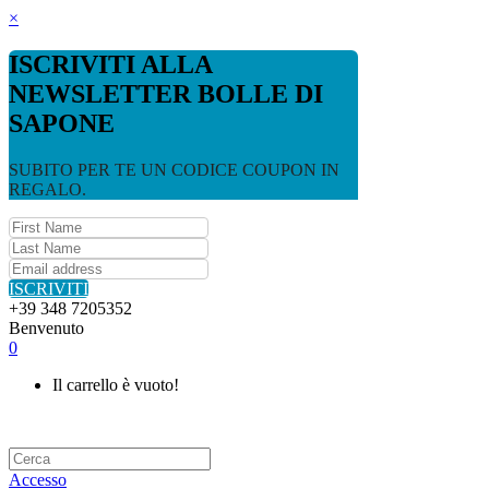
×
ISCRIVITI ALLA
NEWSLETTER BOLLE DI
SAPONE
SUBITO PER TE UN CODICE COUPON IN
REGALO.
ISCRIVITI
+39 348 7205352
Benvenuto
0
Il carrello è vuoto!
Accesso