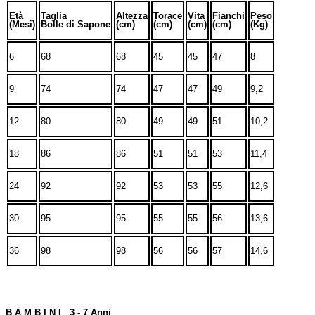
Età
Taglia
Altezza
Torace
Vita
Fianchi
Peso
(Mesi)
Bolle di Sapone
(cm)
(cm)
(cm)
(cm)
(Kg)
6
68
68
45
45
47
8
9
74
74
47
47
49
9,2
12
80
80
49
49
51
10,2
18
86
86
51
51
53
11,4
24
92
92
53
53
55
12,6
30
95
95
55
55
56
13,6
36
98
98
56
56
57
14,6
B A M B I N I 3 - 7 Anni