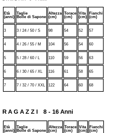
Età
Taglie
Altezza
Torace
Vita
Fianchi
(anni)
Bolle di Sapone
(cm)
(cm)
(cm)
(cm)
3
3 / 24 / 50 / S
98
54
52
57
4
4 / 26 / 55 / M
104
56
54
60
5
5 / 28 / 60 / L
110
59
56
63
6
6 / 30 / 65 / XL
116
61
58
65
7
7 / 32 / 70 / XXL
122
64
60
68
R A G A Z Z I 8 - 16 Anni
Età
Taglie
Altezza
Torace
Vita
Fianchi
(anni)
Bolle di Sapone
(cm)
(cm)
(cm)
(cm)