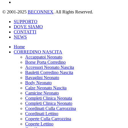
© 2001-2025
BECONNEX
. All Rights Reserved.
SUPPORTO
DOVE SIAMO
CONTATTI
NEWS
Home
CORREDINO NASCITA
Accappatoi Neonato
Borse Porta Corredino
Accessori Neonato Nascita
Bauletti Corredino Nascita
Bavaglini Neonato
Body Neonato
Calze Neonato Nascita
Camicine Neonato
Completi Clinica Neonata
Completi Clinica Neonato
Coordinati Culla Carrozzina
Coordinati Lettino
Coperte Culla Carrozzina
Coperte Lettino