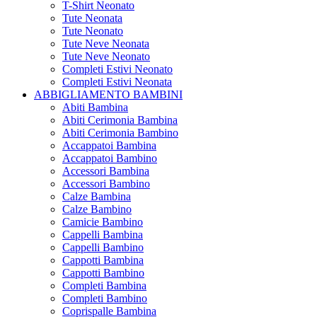
T-Shirt Neonato
Tute Neonata
Tute Neonato
Tute Neve Neonata
Tute Neve Neonato
Completi Estivi Neonato
Completi Estivi Neonata
ABBIGLIAMENTO BAMBINI
Abiti Bambina
Abiti Cerimonia Bambina
Abiti Cerimonia Bambino
Accappatoi Bambina
Accappatoi Bambino
Accessori Bambina
Accessori Bambino
Calze Bambina
Calze Bambino
Camicie Bambino
Cappelli Bambina
Cappelli Bambino
Cappotti Bambina
Cappotti Bambino
Completi Bambina
Completi Bambino
Coprispalle Bambina