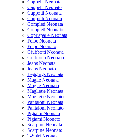
Cappelli Neonata
Cappelli Neonato
Cappotti Neonata
Cappotti Neonato
Completi Neonata
Completi Neonato
Coprispalle Neonata
Felpe Neonata
Felpe Neonato
Giubbotti Neonata
Giubbotti Neonato
Jeans Neonata
Jeans Neonato
Leggings Neonata
Maglie Neonata
Maglie Neonato
Magliette Neonata
Magliette Neonato
Pantaloni Neonata
Pantaloni Neonato
Pigiami Neonata
Pigiami Neonato
Scarpine Neonata
Scarpine Neonato
T-Shirt Neonata