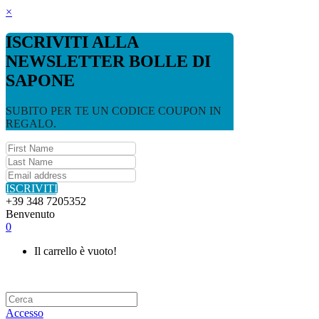
×
ISCRIVITI ALLA
NEWSLETTER BOLLE DI
SAPONE
SUBITO PER TE UN CODICE COUPON IN
REGALO.
ISCRIVITI
+39 348 7205352
Benvenuto
0
Il carrello è vuoto!
Accesso