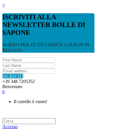
×
ISCRIVITI ALLA
NEWSLETTER BOLLE DI
SAPONE
SUBITO PER TE UN CODICE COUPON IN
REGALO.
ISCRIVITI
+39 348 7205352
Benvenuto
0
Il carrello è vuoto!
Accesso