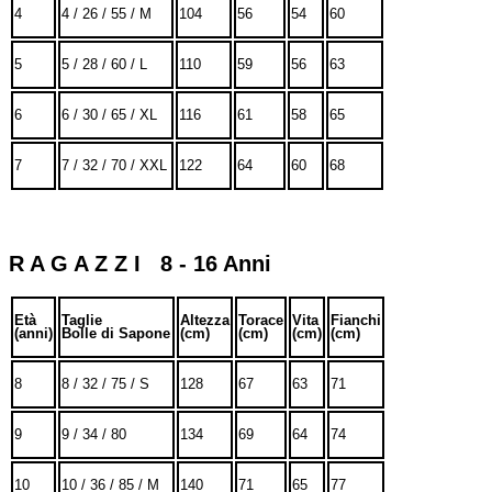
4
4 / 26 / 55 / M
104
56
54
60
5
5 / 28 / 60 / L
110
59
56
63
6
6 / 30 / 65 / XL
116
61
58
65
7
7 / 32 / 70 / XXL
122
64
60
68
R A G A Z Z I 8 - 16 Anni
Età
Taglie
Altezza
Torace
Vita
Fianchi
(anni)
Bolle di Sapone
(cm)
(cm)
(cm)
(cm)
8
8 / 32 / 75 / S
128
67
63
71
9
9 / 34 / 80
134
69
64
74
10
10 / 36 / 85 / M
140
71
65
77