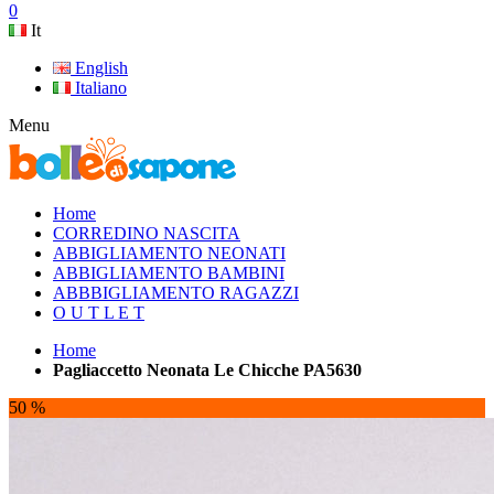
0
It
English
Italiano
Menu
Home
CORREDINO NASCITA
ABBIGLIAMENTO NEONATI
ABBIGLIAMENTO BAMBINI
ABBBIGLIAMENTO RAGAZZI
O U T L E T
Home
Pagliaccetto Neonata Le Chicche PA5630
50 %