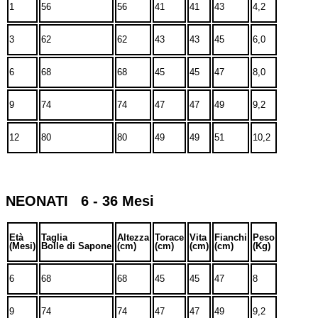
1
56
56
41
41
43
4,2
3
62
62
43
43
45
6,0
6
68
68
45
45
47
8,0
9
74
74
47
47
49
9,2
12
80
80
49
49
51
10,2
NEONATI 6 - 36 Mesi
Età
Taglia
Altezza
Torace
Vita
Fianchi
Peso
(Mesi)
Bolle di Sapone
(cm)
(cm)
(cm)
(cm)
(Kg)
6
68
68
45
45
47
8
9
74
74
47
47
49
9,2