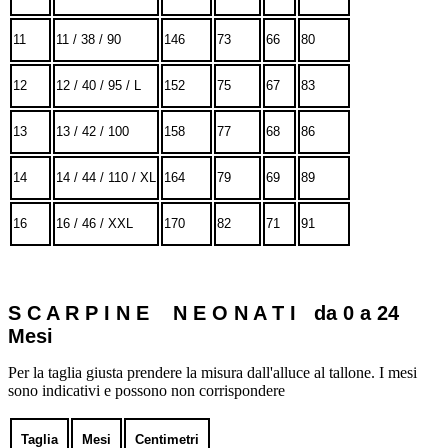
11
11 / 38 / 90
146
73
66
80
12
12 / 40 / 95 / L
152
75
67
83
13
13 / 42 / 100
158
77
68
86
14
14 / 44 / 110 / XL
164
79
69
89
16
16 / 46 / XXL
170
82
71
91
S C A R P I N E N E O N A T I da 0 a 24
Mesi
Per la taglia giusta prendere la misura dall'alluce al tallone. I mesi
sono indicativi e possono non corrispondere
Taglia
Mesi
Centimetri