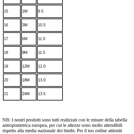
15
1M
9.5
16
3M
10.5
17
6M
11.0
18
9M
11.5
19
12M
12.0
20
18M
13.0
21
24M
13.5
NB: I nostri prodotti sono tutti realizzati con le misure della tabella
antropometrica europea, per cui le altezze sono molto attendibili
rispetto alla media nazionale dei bimbi. Per il tuo ordine attieniti