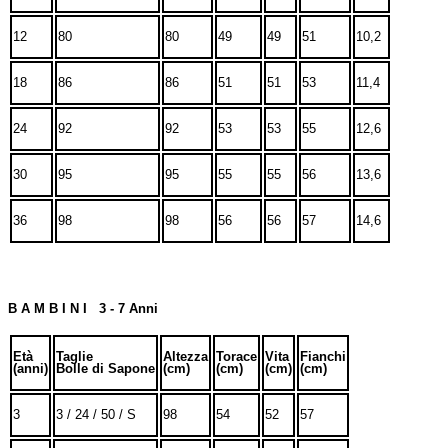
12
80
80
49
49
51
10,2
18
86
86
51
51
53
11,4
24
92
92
53
53
55
12,6
30
95
95
55
55
56
13,6
36
98
98
56
56
57
14,6
B A M B I N I 3 - 7 Anni
Età
Taglie
Altezza
Torace
Vita
Fianchi
(anni)
Bolle di Sapone
(cm)
(cm)
(cm)
(cm)
3
3 / 24 / 50 / S
98
54
52
57