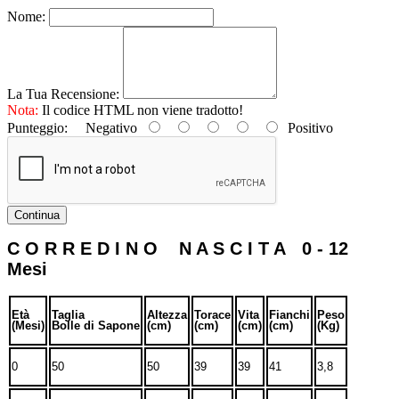
Nome:
La Tua Recensione:
Nota:
Il codice HTML non viene tradotto!
Punteggio:
Negativo
Positivo
Continua
C O R R E D I N O N A S C I T A 0 - 12
Mesi
Età
Taglia
Altezza
Torace
Vita
Fianchi
Peso
(Mesi)
Bolle di Sapone
(cm)
(cm)
(cm)
(cm)
(Kg)
0
50
50
39
39
41
3,8