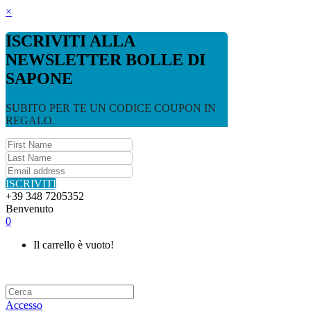
×
ISCRIVITI ALLA
NEWSLETTER BOLLE DI
SAPONE
SUBITO PER TE UN CODICE COUPON IN
REGALO.
ISCRIVITI
+39 348 7205352
Benvenuto
0
Il carrello è vuoto!
Accesso