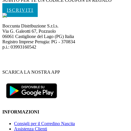
SUBITO PER TE UN CODICE COUPON IN REGALO
ISCRIVITI
Boccunta Distribuzione S.r.l.s.
Via G. Galeotti 67, Pozzuolo
06061 Castiglione del Lago (PG) Italia
Registro Imprese Perugia: PG - 370834
p.i.: 03993160542
SCARICA LA NOSTRA APP
INFORMAZIONI
Consigli per il Corredino Nascita
Assistenza Clienti