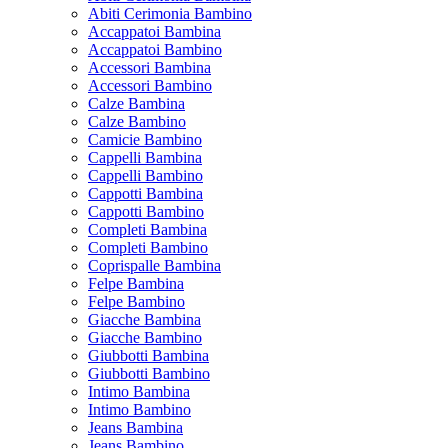
Abiti Cerimonia Bambino
Accappatoi Bambina
Accappatoi Bambino
Accessori Bambina
Accessori Bambino
Calze Bambina
Calze Bambino
Camicie Bambino
Cappelli Bambina
Cappelli Bambino
Cappotti Bambina
Cappotti Bambino
Completi Bambina
Completi Bambino
Coprispalle Bambina
Felpe Bambina
Felpe Bambino
Giacche Bambina
Giacche Bambino
Giubbotti Bambina
Giubbotti Bambino
Intimo Bambina
Intimo Bambino
Jeans Bambina
Jeans Bambino