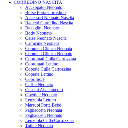
CORREDINO NASCITA
Accappatoi Neonato
Borse Porta Corredino
Accessori Neonato Nascita
Bauletti Corredino Nascita
Bavaglini Neonato
Body Neonato
Calze Neonato Nascita
Camicine Neonato
Completi Clinica Neonata
Completi Clinica Neonato
Coordinati Culla Carrozzina
Coordinati Lettino
Coperte Culla Carrozzina
Coperte Lettino
Coprifasce
Cuffie Neonato
Cuscini Allattamento
Ghettine Neonato
Lenzuola Lettino
Marsupi Porta Bebè
Pagliaccetti Neonata
Pagliaccetti Neonato
Lenzuola Culla Carrozzina
Tutine Neonata