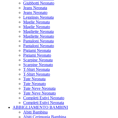
Giubbotti Neonato
Jeans Neonata
Jeans Neonato
Leggings Neonata
Maglie Neonata
Maglie Neonato
Magliette Neonata
Magliette Neonato
Pantaloni Neonata
Pantaloni Neonato
Pigiami Neonata
Pigiami Neonato
Scarpine Neonata
Scarpine Neonato
T-Shirt Neonata
T-Shirt Neonato
Tute Neonata
Tute Neonato
Tute Neve Neonata
Tute Neve Neonato
Completi Estivi Neonato
Completi Estivi Neonata
ABBIGLIAMENTO BAMBINI
Abiti Bambina
Abiti Cerimonia Bambina