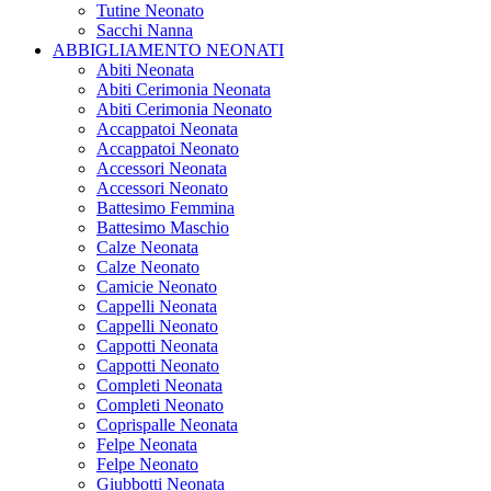
Tutine Neonato
Sacchi Nanna
ABBIGLIAMENTO NEONATI
Abiti Neonata
Abiti Cerimonia Neonata
Abiti Cerimonia Neonato
Accappatoi Neonata
Accappatoi Neonato
Accessori Neonata
Accessori Neonato
Battesimo Femmina
Battesimo Maschio
Calze Neonata
Calze Neonato
Camicie Neonato
Cappelli Neonata
Cappelli Neonato
Cappotti Neonata
Cappotti Neonato
Completi Neonata
Completi Neonato
Coprispalle Neonata
Felpe Neonata
Felpe Neonato
Giubbotti Neonata