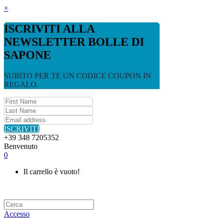
×
ISCRIVITI ALLA
NEWSLETTER BOLLE DI
SAPONE
SUBITO PER TE UN CODICE COUPON IN
REGALO.
ISCRIVITI
+39 348 7205352
Benvenuto
0
Il carrello è vuoto!
Accesso