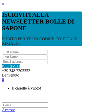
×
ISCRIVITI ALLA
NEWSLETTER BOLLE DI
SAPONE
SUBITO PER TE UN CODICE COUPON IN
REGALO.
ISCRIVITI
+39 348 7205352
Benvenuto
0
Il carrello è vuoto!
Accesso