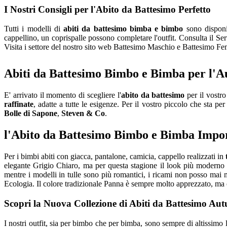
I Nostri Consigli per l'Abito da Battesimo Perfetto
Tutti i modelli di
abiti da battesimo bimba e bimbo
sono disponib
cappellino, un coprispalle possono completare l'outfit. Consulta il Ser
Visita i settore del nostro sito web Battesimo Maschio e Battesimo F
Abiti da Battesimo Bimbo e Bimba per l'A
E' arrivato il momento di scegliere l'
abito da battesimo
per il vostr
raffinate
, adatte a tutte le esigenze. Per il vostro piccolo che sta p
Bolle di Sapone
,
Steven & Co
.
l'Abito da Battesimo Bimbo e Bimba Impor
Per i bimbi abiti con giacca, pantalone, camicia, cappello realizzati in
elegante Grigio Chiaro, ma per questa stagione il look più moderno è
mentre i modelli in tulle sono più romantici, i ricami non posso mai 
Ecologia. Il colore tradizionale Panna è sempre molto apprezzato, ma 
Scopri la Nuova Collezione di Abiti da Battesimo Au
I nostri outfit, sia per bimbo che per bimba, sono sempre di altissimo 