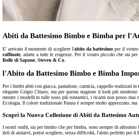
Abiti da Battesimo Bimbo e Bimba per l'A
E' arrivato il momento di scegliere l'
abito da battesimo
per il vostr
raffinate
, adatte a tutte le esigenze. Per il vostro piccolo che sta p
Bolle di Sapone
,
Steven & Co
.
l'Abito da Battesimo Bimbo e Bimba Impor
Per i bimbi abiti con giacca, pantalone, camicia, cappello realizzati in
elegante Grigio Chiaro, ma per questa stagione il look più moderno è
mentre i modelli in tulle sono più romantici, i ricami non posso mai 
Ecologia. Il colore tradizionale Panna è sempre molto apprezzato, ma 
Scopri la Nuova Collezione di Abiti da Battesimo Au
I nostri outfit, sia per bimbo che per bimba, sono sempre di altissimo 
lieti di aiutarvi, potrai scegliere, senza difficoltà, l'abito perfetto per i