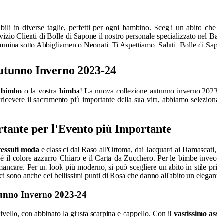
ili in diverse taglie, perfetti per ogni bambino. Scegli un abito ch
vizio Clienti di Bolle di Sapone il nostro personale specializzato nel Ba
emmina sotto Abbigliamento Neonati. Ti Aspettiamo. Saluti. Bolle di S
utunno Inverno 2023-24
o
bimbo
o la vostra
bimba
! La nuova collezione autunno inverno 2023
er ricevere il sacramento più importante della sua vita, abbiamo selezio
tante per l'Evento più Importante
tessuti moda
e classici dal Raso all'Ottoma, dai Jacquard ai Damascati,
 il colore azzurro Chiaro e il Carta da Zucchero. Per le bimbe invece 
mancare. Per un look più moderno, si può scegliere un abito in stile pri
ci sono anche dei bellissimi punti di Rosa che danno all'abito un elegan
tunno Inverno 2023-24
livello, con abbinato la giusta scarpina e cappello. Con il
vastissimo as