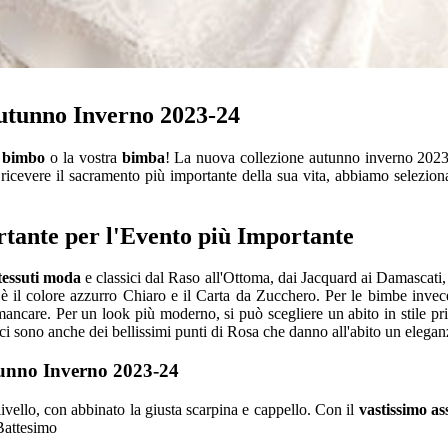
utunno Inverno 2023-24
o
bimbo
o la vostra
bimba
! La nuova collezione autunno inverno 2023
er ricevere il sacramento più importante della sua vita, abbiamo selezio
tante per l'Evento più Importante
tessuti moda
e classici dal Raso all'Ottoma, dai Jacquard ai Damascati,
 il colore azzurro Chiaro e il Carta da Zucchero. Per le bimbe invece 
mancare. Per un look più moderno, si può scegliere un abito in stile pri
ci sono anche dei bellissimi punti di Rosa che danno all'abito un elegan
tunno Inverno 2023-24
livello, con abbinato la giusta scarpina e cappello. Con il
vastissimo as
l Battesimo