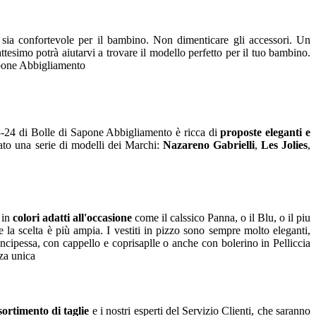
e sia confortevole per il bambino. Non dimenticare gli accessori. Un
ttesimo potrà aiutarvi a trovare il modello perfetto per il tuo bambino.
apone Abbigliamento
-24 di Bolle di Sapone Abbigliamento è ricca di
proposte eleganti e
nato una serie di modelli dei Marchi:
Nazareno Gabrielli
,
Les Jolies
,
 in
colori adatti all'occasione
come il calssico Panna, o il Blu, o il piu
la scelta è più ampia. I vestiti in pizzo sono sempre molto eleganti,
ncipessa, con cappello e coprisaplle o anche con bolerino in Pelliccia
za unica
sortimento di taglie
e i nostri esperti del Servizio Clienti, che saranno