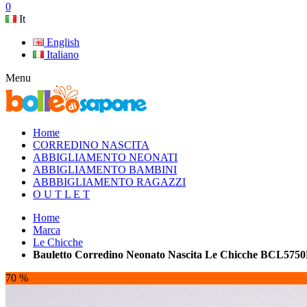
0
It
English
Italiano
Menu
Home
CORREDINO NASCITA
ABBIGLIAMENTO NEONATI
ABBIGLIAMENTO BAMBINI
ABBBIGLIAMENTO RAGAZZI
O U T L E T
Home
Marca
Le Chicche
Bauletto Corredino Neonato Nascita Le Chicche BCL575
70 %