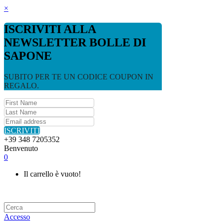
×
ISCRIVITI ALLA
NEWSLETTER BOLLE DI
SAPONE
SUBITO PER TE UN CODICE COUPON IN
REGALO.
ISCRIVITI
+39 348 7205352
Benvenuto
0
Il carrello è vuoto!
Accesso