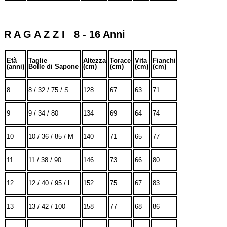
R A G A Z Z I 8 - 16 Anni
Età
Taglie
Altezza
Torace
Vita
Fianchi
(anni)
Bolle di Sapone
(cm)
(cm)
(cm)
(cm)
8
8 / 32 / 75 / S
128
67
63
71
9
9 / 34 / 80
134
69
64
74
10
10 / 36 / 85 / M
140
71
65
77
11
11 / 38 / 90
146
73
66
80
12
12 / 40 / 95 / L
152
75
67
83
13
13 / 42 / 100
158
77
68
86