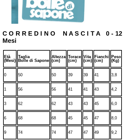
C O R R E D I N O N A S C I T A 0 - 12
Mesi
Età
Taglia
Altezza
Torace
Vita
Fianchi
Peso
(Mesi)
Bolle di Sapone
(cm)
(cm)
(cm)
(cm)
(Kg)
0
50
50
39
39
41
3,8
1
56
56
41
41
43
4,2
3
62
62
43
43
45
6,0
6
68
68
45
45
47
8,0
9
74
74
47
47
49
9,2