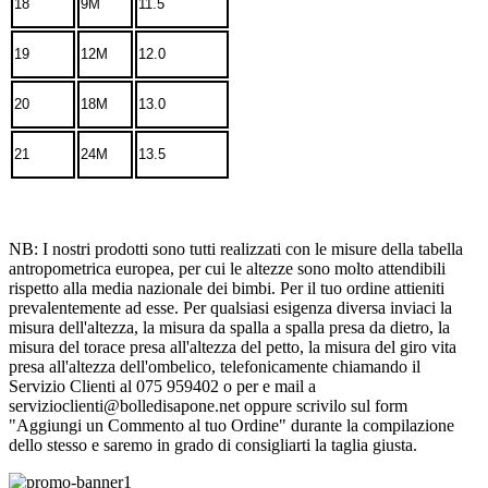
18
9M
11.5
19
12M
12.0
20
18M
13.0
21
24M
13.5
NB: I nostri prodotti sono tutti realizzati con le misure della tabella
antropometrica europea, per cui le altezze sono molto attendibili
rispetto alla media nazionale dei bimbi. Per il tuo ordine attieniti
prevalentemente ad esse. Per qualsiasi esigenza diversa inviaci la
misura dell'altezza, la misura da spalla a spalla presa da dietro, la
misura del torace presa all'altezza del petto, la misura del giro vita
presa all'altezza dell'ombelico, telefonicamente chiamando il
Servizio Clienti al 075 959402 o per e mail a
servizioclienti@bolledisapone.net oppure scrivilo sul form
"Aggiungi un Commento al tuo Ordine" durante la compilazione
dello stesso e saremo in grado di consigliarti la taglia giusta.