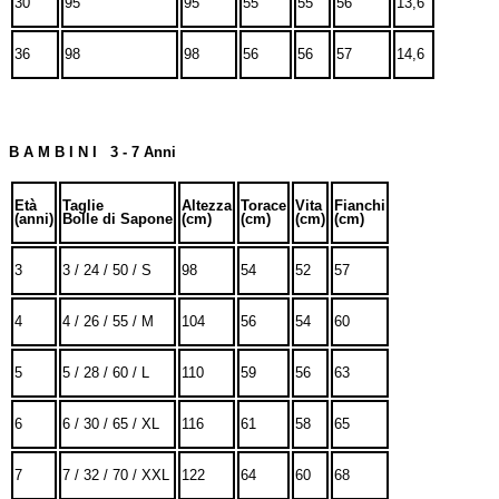
30
95
95
55
55
56
13,6
36
98
98
56
56
57
14,6
B A M B I N I 3 - 7 Anni
Età
Taglie
Altezza
Torace
Vita
Fianchi
(anni)
Bolle di Sapone
(cm)
(cm)
(cm)
(cm)
3
3 / 24 / 50 / S
98
54
52
57
4
4 / 26 / 55 / M
104
56
54
60
5
5 / 28 / 60 / L
110
59
56
63
6
6 / 30 / 65 / XL
116
61
58
65
7
7 / 32 / 70 / XXL
122
64
60
68