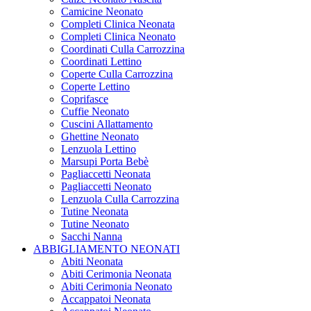
Camicine Neonato
Completi Clinica Neonata
Completi Clinica Neonato
Coordinati Culla Carrozzina
Coordinati Lettino
Coperte Culla Carrozzina
Coperte Lettino
Coprifasce
Cuffie Neonato
Cuscini Allattamento
Ghettine Neonato
Lenzuola Lettino
Marsupi Porta Bebè
Pagliaccetti Neonata
Pagliaccetti Neonato
Lenzuola Culla Carrozzina
Tutine Neonata
Tutine Neonato
Sacchi Nanna
ABBIGLIAMENTO NEONATI
Abiti Neonata
Abiti Cerimonia Neonata
Abiti Cerimonia Neonato
Accappatoi Neonata