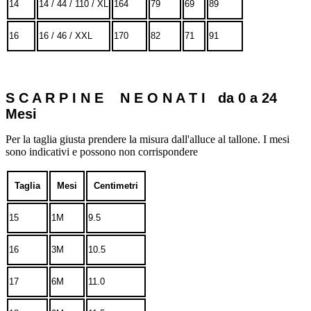
14
14 / 44 / 110 / XL
164
79
69
89
16
16 / 46 / XXL
170
82
71
91
S C A R P I N E N E O N A T I da 0 a 24
Mesi
Per la taglia giusta prendere la misura dall'alluce al tallone. I mesi
sono indicativi e possono non corrispondere
Taglia
Mesi
Centimetri
15
1M
9.5
16
3M
10.5
17
6M
11.0