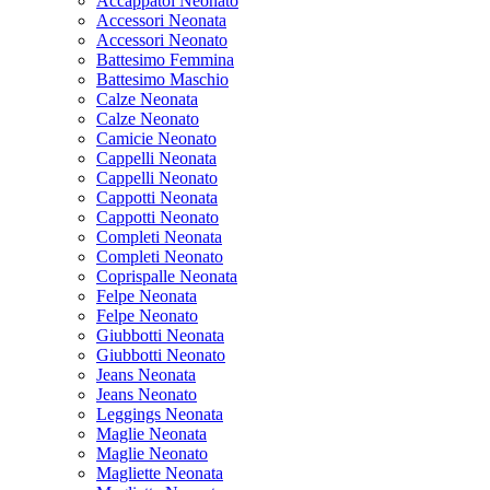
Accappatoi Neonato
Accessori Neonata
Accessori Neonato
Battesimo Femmina
Battesimo Maschio
Calze Neonata
Calze Neonato
Camicie Neonato
Cappelli Neonata
Cappelli Neonato
Cappotti Neonata
Cappotti Neonato
Completi Neonata
Completi Neonato
Coprispalle Neonata
Felpe Neonata
Felpe Neonato
Giubbotti Neonata
Giubbotti Neonato
Jeans Neonata
Jeans Neonato
Leggings Neonata
Maglie Neonata
Maglie Neonato
Magliette Neonata