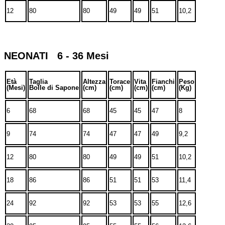
12
80
80
49
49
51
10,2
NEONATI 6 - 36 Mesi
Età
Taglia
Altezza
Torace
Vita
Fianchi
Peso
(Mesi)
Bolle di Sapone
(cm)
(cm)
(cm)
(cm)
(Kg)
6
68
68
45
45
47
8
9
74
74
47
47
49
9,2
12
80
80
49
49
51
10,2
18
86
86
51
51
53
11,4
24
92
92
53
53
55
12,6