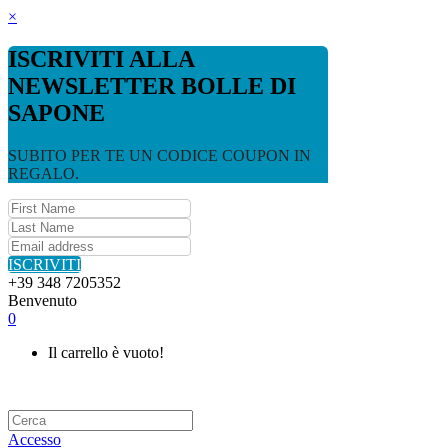
×
ISCRIVITI ALLA
NEWSLETTER BOLLE DI
SAPONE
SUBITO PER TE UN CODICE COUPON IN
REGALO.
ISCRIVITI
+39 348 7205352
Benvenuto
0
Il carrello è vuoto!
Accesso