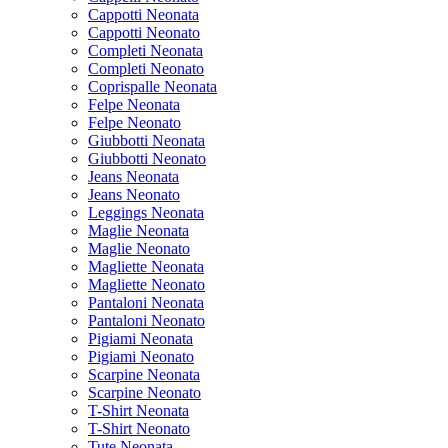
Cappotti Neonata
Cappotti Neonato
Completi Neonata
Completi Neonato
Coprispalle Neonata
Felpe Neonata
Felpe Neonato
Giubbotti Neonata
Giubbotti Neonato
Jeans Neonata
Jeans Neonato
Leggings Neonata
Maglie Neonata
Maglie Neonato
Magliette Neonata
Magliette Neonato
Pantaloni Neonata
Pantaloni Neonato
Pigiami Neonata
Pigiami Neonato
Scarpine Neonata
Scarpine Neonato
T-Shirt Neonata
T-Shirt Neonato
Tute Neonata