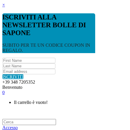
×
ISCRIVITI ALLA
NEWSLETTER BOLLE DI
SAPONE
SUBITO PER TE UN CODICE COUPON IN
REGALO.
ISCRIVITI
+39 348 7205352
Benvenuto
0
Il carrello è vuoto!
Accesso