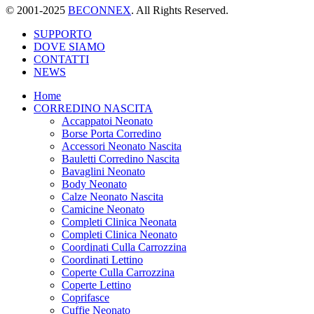
© 2001-2025
BECONNEX
. All Rights Reserved.
SUPPORTO
DOVE SIAMO
CONTATTI
NEWS
Home
CORREDINO NASCITA
Accappatoi Neonato
Borse Porta Corredino
Accessori Neonato Nascita
Bauletti Corredino Nascita
Bavaglini Neonato
Body Neonato
Calze Neonato Nascita
Camicine Neonato
Completi Clinica Neonata
Completi Clinica Neonato
Coordinati Culla Carrozzina
Coordinati Lettino
Coperte Culla Carrozzina
Coperte Lettino
Coprifasce
Cuffie Neonato