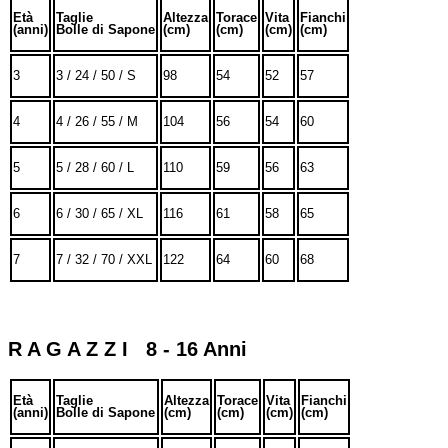
Età
Taglie
Altezza
Torace
Vita
Fianchi
(anni)
Bolle di Sapone
(cm)
(cm)
(cm)
(cm)
3
3 / 24 / 50 / S
98
54
52
57
4
4 / 26 / 55 / M
104
56
54
60
5
5 / 28 / 60 / L
110
59
56
63
6
6 / 30 / 65 / XL
116
61
58
65
7
7 / 32 / 70 / XXL
122
64
60
68
R A G A Z Z I 8 - 16 Anni
Età
Taglie
Altezza
Torace
Vita
Fianchi
(anni)
Bolle di Sapone
(cm)
(cm)
(cm)
(cm)