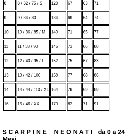
8
8 / 32 / 75 / S
128
67
63
71
9
9 / 34 / 80
134
69
64
74
10
10 / 36 / 85 / M
140
71
65
77
11
11 / 38 / 90
146
73
66
80
12
12 / 40 / 95 / L
152
75
67
83
13
13 / 42 / 100
158
77
68
86
14
14 / 44 / 110 / XL
164
79
69
89
16
16 / 46 / XXL
170
82
71
91
S C A R P I N E N E O N A T I da 0 a 24
Mesi