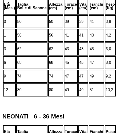
Età
Taglia
Altezza
Torace
Vita
Fianchi
Peso
(Mesi)
Bolle di Sapone
(cm)
(cm)
(cm)
(cm)
(Kg)
0
50
50
39
39
41
3,8
1
56
56
41
41
43
4,2
3
62
62
43
43
45
6,0
6
68
68
45
45
47
8,0
9
74
74
47
47
49
9,2
12
80
80
49
49
51
10,2
NEONATI 6 - 36 Mesi
Età
Taglia
Altezza
Torace
Vita
Fianchi
Peso