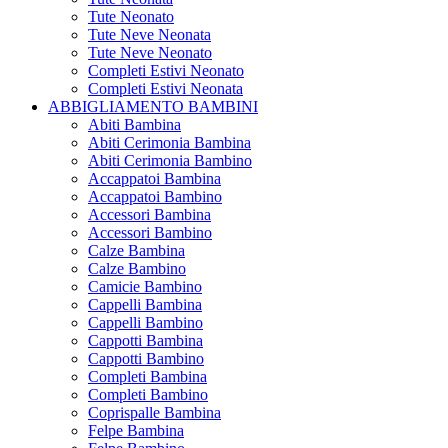
Tute Neonato
Tute Neve Neonata
Tute Neve Neonato
Completi Estivi Neonato
Completi Estivi Neonata
ABBIGLIAMENTO BAMBINI
Abiti Bambina
Abiti Cerimonia Bambina
Abiti Cerimonia Bambino
Accappatoi Bambina
Accappatoi Bambino
Accessori Bambina
Accessori Bambino
Calze Bambina
Calze Bambino
Camicie Bambino
Cappelli Bambina
Cappelli Bambino
Cappotti Bambina
Cappotti Bambino
Completi Bambina
Completi Bambino
Coprispalle Bambina
Felpe Bambina