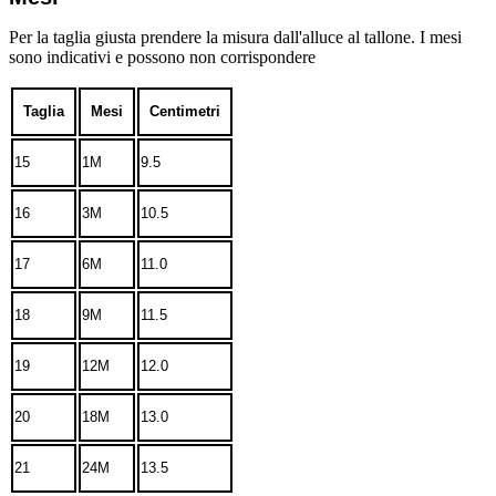
Per la taglia giusta prendere la misura dall'alluce al tallone. I mesi
sono indicativi e possono non corrispondere
Taglia
Mesi
Centimetri
15
1M
9.5
16
3M
10.5
17
6M
11.0
18
9M
11.5
19
12M
12.0
20
18M
13.0
21
24M
13.5