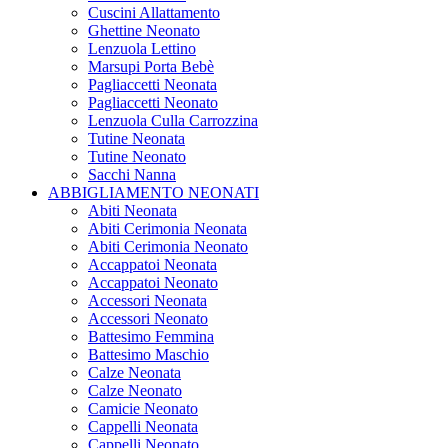
Cuscini Allattamento
Ghettine Neonato
Lenzuola Lettino
Marsupi Porta Bebè
Pagliaccetti Neonata
Pagliaccetti Neonato
Lenzuola Culla Carrozzina
Tutine Neonata
Tutine Neonato
Sacchi Nanna
ABBIGLIAMENTO NEONATI
Abiti Neonata
Abiti Cerimonia Neonata
Abiti Cerimonia Neonato
Accappatoi Neonata
Accappatoi Neonato
Accessori Neonata
Accessori Neonato
Battesimo Femmina
Battesimo Maschio
Calze Neonata
Calze Neonato
Camicie Neonato
Cappelli Neonata
Cappelli Neonato