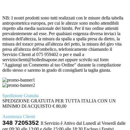
NB: I nostri prodotti sono tutti realizzati con le misure della tabella
antropometrica europea, per cui le altezze sono molto attendibili
rispetto alla media nazionale dei bimbi. Per il tuo ordine attieniti
prevalentemente ad esse. Per qualsiasi esigenza diversa inviaci la
misura dell'altezza, la misura da spalla a spalla presa da dietro, la
misura del torace presa all'altezza del petto, la misura del giro vita
presa all'altezza dell'ombelico, telefonicamente chiamando il
Servizio Clienti al 075 959402 o per e mail a
servizioclienti@bolledisapone.net oppure scrivilo sul form
"Aggiungi un Commento al tuo Ordine" durante la compilazione
dello stesso e saremo in grado di consigliarti la taglia giusta.
Spedizione Gratuita
SPEDIZIONE GRATUITA PER TUTTA ITALIA CON UN
MINIMO DI ACQUISTO € 80,00
Assistenza Clienti
348 7205352
Il Servizio è Attivo dal Lunedì al Venerdì dalle
ore 09:30 alle 13:00 e dalle 15:00 alle 18:30 Escluso i Festivi.