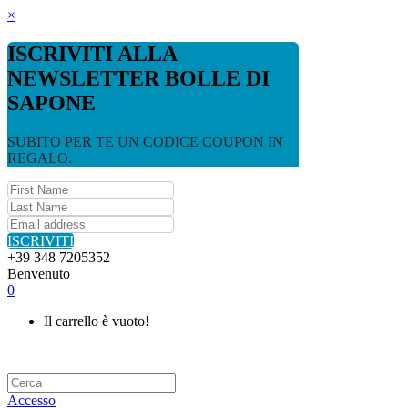
×
ISCRIVITI ALLA
NEWSLETTER BOLLE DI
SAPONE
SUBITO PER TE UN CODICE COUPON IN
REGALO.
ISCRIVITI
+39 348 7205352
Benvenuto
0
Il carrello è vuoto!
Accesso