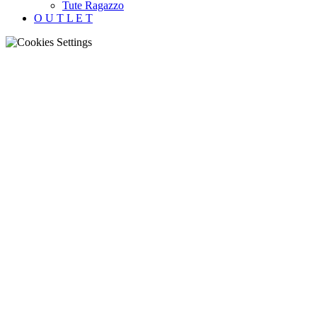
Tute Ragazzo
O U T L E T