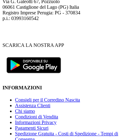
Via G. Galeotti 67, Pozzuolo
06061 Castiglione del Lago (PG) Italia
Registro Imprese Perugia: PG - 370834
p.i.: 03993160542
SCARICA LA NOSTRA APP
INFORMAZIONI
Consigli per il Corredino Nascita
Assistenza Clienti
Chi siamo
Condizioni di Vendita
Informazioni Privacy
Pagamenti Sicuri
Spedizione Gratuita - Costi di Spedizione - Tempi di
Consegna