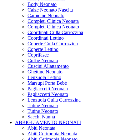
Body Neonato
Calze Neonato Nascita
Camicine Neonato
Completi Clinica Neonata
Completi Clinica Neonato
Coordinati Culla Carrozzina
Coordinati Lettino
Coperte Culla Carrozzina
Coperte Lettino
Coprifasce
Cuffie Neonato
Cuscini Allattamento
Ghettine Neonato
Lenzuola Lettino
Marsupi Porta Bebè
Pagliaccetti Neonata
Pagliaccetti Neonato
Lenzuola Culla Carrozzina
Tutine Neonata
Tutine Neonato
Sacchi Nanna
ABBIGLIAMENTO NEONATI
Abiti Neonata
Abiti Cerimonia Neonata
Abiti Cerimonia Neonato