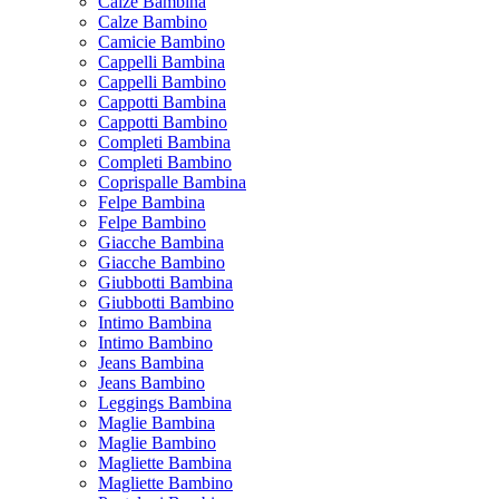
Calze Bambina
Calze Bambino
Camicie Bambino
Cappelli Bambina
Cappelli Bambino
Cappotti Bambina
Cappotti Bambino
Completi Bambina
Completi Bambino
Coprispalle Bambina
Felpe Bambina
Felpe Bambino
Giacche Bambina
Giacche Bambino
Giubbotti Bambina
Giubbotti Bambino
Intimo Bambina
Intimo Bambino
Jeans Bambina
Jeans Bambino
Leggings Bambina
Maglie Bambina
Maglie Bambino
Magliette Bambina
Magliette Bambino