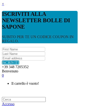
×
ISCRIVITI ALLA
NEWSLETTER BOLLE DI
SAPONE
SUBITO PER TE UN CODICE COUPON IN
REGALO.
ISCRIVITI
+39 348 7205352
Benvenuto
0
Il carrello è vuoto!
Accesso