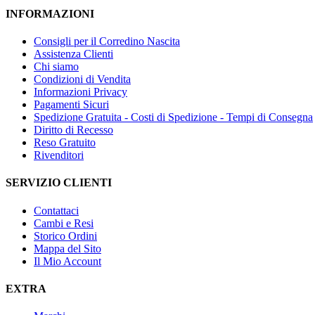
INFORMAZIONI
Consigli per il Corredino Nascita
Assistenza Clienti
Chi siamo
Condizioni di Vendita
Informazioni Privacy
Pagamenti Sicuri
Spedizione Gratuita - Costi di Spedizione - Tempi di Consegna
Diritto di Recesso
Reso Gratuito
Rivenditori
SERVIZIO CLIENTI
Contattaci
Cambi e Resi
Storico Ordini
Mappa del Sito
Il Mio Account
EXTRA