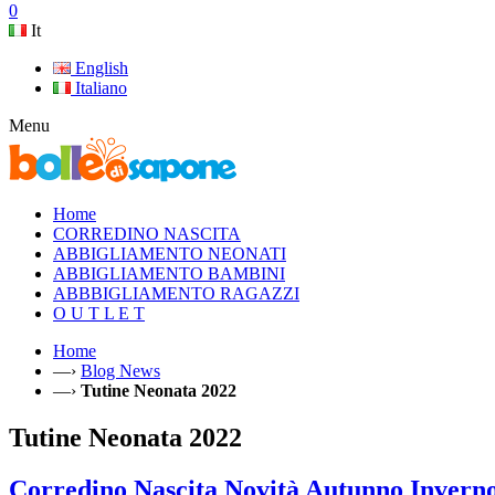
0
It
English
Italiano
Menu
Home
CORREDINO NASCITA
ABBIGLIAMENTO NEONATI
ABBIGLIAMENTO BAMBINI
ABBBIGLIAMENTO RAGAZZI
O U T L E T
Home
—›
Blog News
—›
Tutine Neonata 2022
Tutine Neonata 2022
Corredino Nascita Novità Autunno Inverno