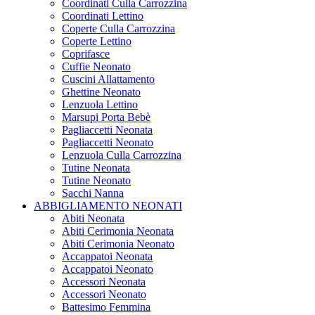
Coordinati Culla Carrozzina
Coordinati Lettino
Coperte Culla Carrozzina
Coperte Lettino
Coprifasce
Cuffie Neonato
Cuscini Allattamento
Ghettine Neonato
Lenzuola Lettino
Marsupi Porta Bebè
Pagliaccetti Neonata
Pagliaccetti Neonato
Lenzuola Culla Carrozzina
Tutine Neonata
Tutine Neonato
Sacchi Nanna
ABBIGLIAMENTO NEONATI
Abiti Neonata
Abiti Cerimonia Neonata
Abiti Cerimonia Neonato
Accappatoi Neonata
Accappatoi Neonato
Accessori Neonata
Accessori Neonato
Battesimo Femmina