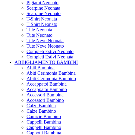
Pigiami Neonato
Scarpine Neonata
Scarpine Neonato
T-Shirt Neonata
T-Shirt Neonato
Tute Neonata
Tute Neonato
Tute Neve Neonata
Tute Neve Neonato
Completi Estivi Neonato
Completi Estivi Neonata
ABBIGLIAMENTO BAMBINI
Abiti Bambina
Abiti Cerimonia Bambina
Abiti Cerimonia Bambino
Accappatoi Bambina
Accappatoi Bambino
Accessori Bambina
Accessori Bambino
Calze Bambina
Calze Bambino
Camicie Bambino
Cappelli Bambina
Cappelli Bambino
Cappotti Bambina