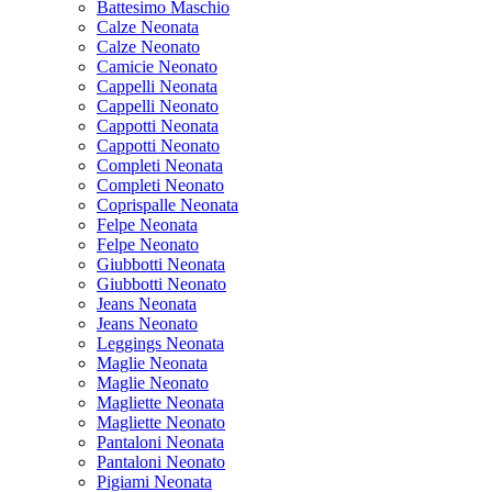
Battesimo Maschio
Calze Neonata
Calze Neonato
Camicie Neonato
Cappelli Neonata
Cappelli Neonato
Cappotti Neonata
Cappotti Neonato
Completi Neonata
Completi Neonato
Coprispalle Neonata
Felpe Neonata
Felpe Neonato
Giubbotti Neonata
Giubbotti Neonato
Jeans Neonata
Jeans Neonato
Leggings Neonata
Maglie Neonata
Maglie Neonato
Magliette Neonata
Magliette Neonato
Pantaloni Neonata
Pantaloni Neonato
Pigiami Neonata