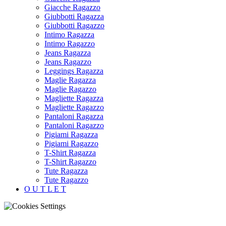
Giacche Ragazzo
Giubbotti Ragazza
Giubbotti Ragazzo
Intimo Ragazza
Intimo Ragazzo
Jeans Ragazza
Jeans Ragazzo
Leggings Ragazza
Maglie Ragazza
Maglie Ragazzo
Magliette Ragazza
Magliette Ragazzo
Pantaloni Ragazza
Pantaloni Ragazzo
Pigiami Ragazza
Pigiami Ragazzo
T-Shirt Ragazza
T-Shirt Ragazzo
Tute Ragazza
Tute Ragazzo
O U T L E T