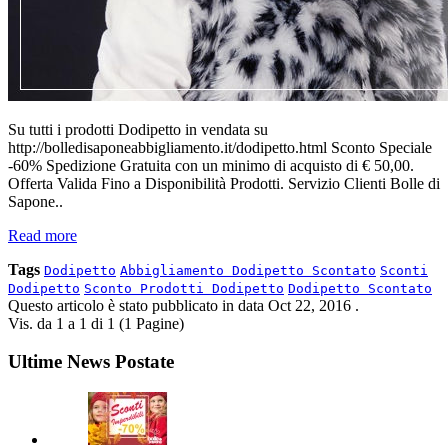
Su tutti i prodotti Dodipetto in vendata su
http://bolledisaponeabbigliamento.it/dodipetto.html Sconto Speciale
-60% Spedizione Gratuita con un minimo di acquisto di € 50,00.
Offerta Valida Fino a Disponibilità Prodotti. Servizio Clienti Bolle di
Sapone..
Read more
Tags
Dodipetto
Abbigliamento Dodipetto Scontato
Sconti
Dodipetto
Sconto Prodotti Dodipetto
Dodipetto Scontato
Questo articolo è stato pubblicato in data
Oct 22, 2016
.
Vis. da 1 a 1 di 1 (1 Pagine)
Ultime News Postate