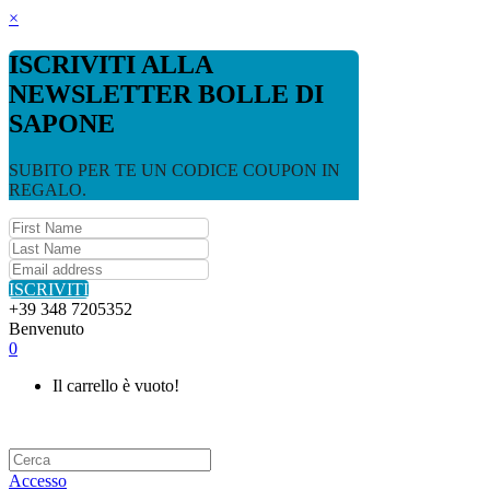
×
ISCRIVITI ALLA
NEWSLETTER BOLLE DI
SAPONE
SUBITO PER TE UN CODICE COUPON IN
REGALO.
ISCRIVITI
+39 348 7205352
Benvenuto
0
Il carrello è vuoto!
Accesso