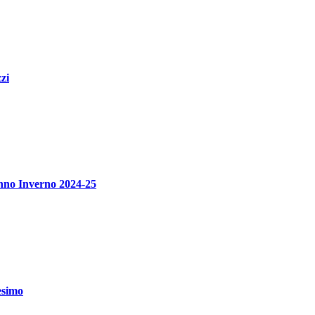
zi
unno Inverno 2024-25
esimo