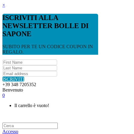
×
ISCRIVITI ALLA
NEWSLETTER BOLLE DI
SAPONE
SUBITO PER TE UN CODICE COUPON IN
REGALO.
ISCRIVITI
+39 348 7205352
Benvenuto
0
Il carrello è vuoto!
Accesso