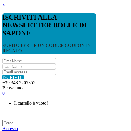
×
ISCRIVITI ALLA
NEWSLETTER BOLLE DI
SAPONE
SUBITO PER TE UN CODICE COUPON IN
REGALO.
ISCRIVITI
+39 348 7205352
Benvenuto
0
Il carrello è vuoto!
Accesso