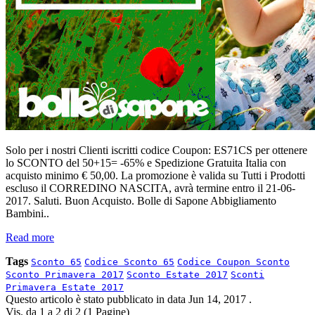
Solo per i nostri Clienti iscritti codice Coupon: ES71CS per ottenere
lo SCONTO del 50+15= -65% e Spedizione Gratuita Italia con
acquisto minimo € 50,00. La promozione è valida su Tutti i Prodotti
escluso il CORREDINO NASCITA, avrà termine entro il 21-06-
2017. Saluti. Buon Acquisto. Bolle di Sapone Abbigliamento
Bambini..
Read more
Tags
Sconto 65
Codice Sconto 65
Codice Coupon Sconto
Sconto Primavera 2017
Sconto Estate 2017
Sconti
Primavera Estate 2017
Questo articolo è stato pubblicato in data
Jun 14, 2017
.
Vis. da 1 a 2 di 2 (1 Pagine)