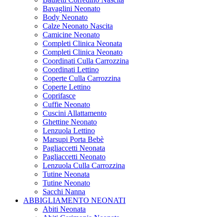
Bavaglini Neonato
Body Neonato
Calze Neonato Nascita
Camicine Neonato
Completi Clinica Neonata
Completi Clinica Neonato
Coordinati Culla Carrozzina
Coordinati Lettino
Coperte Culla Carrozzina
Coperte Lettino
Coprifasce
Cuffie Neonato
Cuscini Allattamento
Ghettine Neonato
Lenzuola Lettino
Marsupi Porta Bebè
Pagliaccetti Neonata
Pagliaccetti Neonato
Lenzuola Culla Carrozzina
Tutine Neonata
Tutine Neonato
Sacchi Nanna
ABBIGLIAMENTO NEONATI
Abiti Neonata