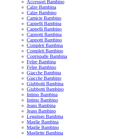
Accessori Bambino
Calze Bambina
Calze Bambino
Camicie Bambino
Cappelli Bambina
Cappelli Bambino
Cappotti Bambina
Cappotti Bambino
Completi Bambina
Completi Bambino
Coprispalle Bambina
Felpe Bambina
Felpe Bambino
Giacche Bambina
Giacche Bambino
Giubbotti Bambina
Giubbotti Bambino
Intimo Bambina
Intimo Bambino
Jeans Bambina
Jeans Bambino
Leggings Bambina
Maglie Bambina
Maglie Bambino
Magliette Bambina