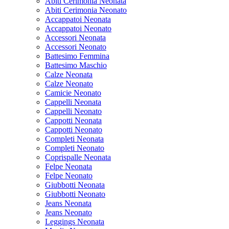
Abiti Cerimonia Neonata
Abiti Cerimonia Neonato
Accappatoi Neonata
Accappatoi Neonato
Accessori Neonata
Accessori Neonato
Battesimo Femmina
Battesimo Maschio
Calze Neonata
Calze Neonato
Camicie Neonato
Cappelli Neonata
Cappelli Neonato
Cappotti Neonata
Cappotti Neonato
Completi Neonata
Completi Neonato
Coprispalle Neonata
Felpe Neonata
Felpe Neonato
Giubbotti Neonata
Giubbotti Neonato
Jeans Neonata
Jeans Neonato
Leggings Neonata