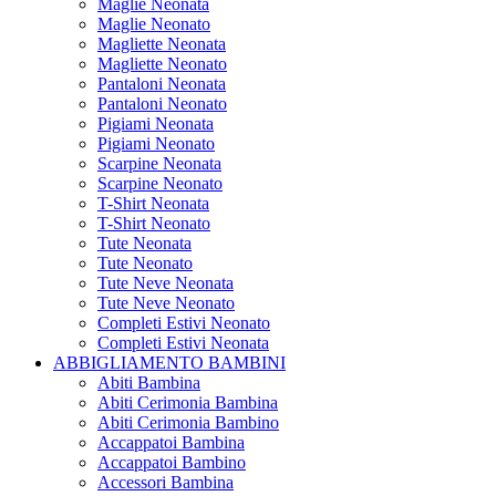
Maglie Neonata
Maglie Neonato
Magliette Neonata
Magliette Neonato
Pantaloni Neonata
Pantaloni Neonato
Pigiami Neonata
Pigiami Neonato
Scarpine Neonata
Scarpine Neonato
T-Shirt Neonata
T-Shirt Neonato
Tute Neonata
Tute Neonato
Tute Neve Neonata
Tute Neve Neonato
Completi Estivi Neonato
Completi Estivi Neonata
ABBIGLIAMENTO BAMBINI
Abiti Bambina
Abiti Cerimonia Bambina
Abiti Cerimonia Bambino
Accappatoi Bambina
Accappatoi Bambino
Accessori Bambina