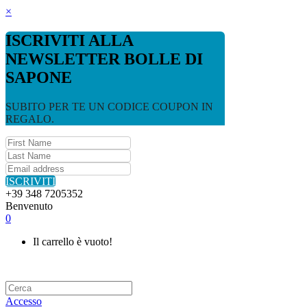
×
ISCRIVITI ALLA
NEWSLETTER BOLLE DI
SAPONE
SUBITO PER TE UN CODICE COUPON IN
REGALO.
ISCRIVITI
+39 348 7205352
Benvenuto
0
Il carrello è vuoto!
Accesso