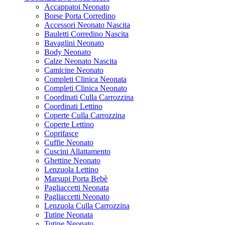
Accappatoi Neonato
Borse Porta Corredino
Accessori Neonato Nascita
Bauletti Corredino Nascita
Bavaglini Neonato
Body Neonato
Calze Neonato Nascita
Camicine Neonato
Completi Clinica Neonata
Completi Clinica Neonato
Coordinati Culla Carrozzina
Coordinati Lettino
Coperte Culla Carrozzina
Coperte Lettino
Coprifasce
Cuffie Neonato
Cuscini Allattamento
Ghettine Neonato
Lenzuola Lettino
Marsupi Porta Bebè
Pagliaccetti Neonata
Pagliaccetti Neonato
Lenzuola Culla Carrozzina
Tutine Neonata
Tutine Neonato