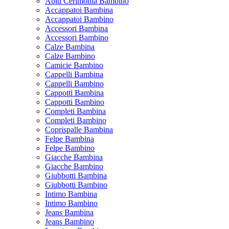
Abiti Cerimonia Bambino
Accappatoi Bambina
Accappatoi Bambino
Accessori Bambina
Accessori Bambino
Calze Bambina
Calze Bambino
Camicie Bambino
Cappelli Bambina
Cappelli Bambino
Cappotti Bambina
Cappotti Bambino
Completi Bambina
Completi Bambino
Coprispalle Bambina
Felpe Bambina
Felpe Bambino
Giacche Bambina
Giacche Bambino
Giubbotti Bambina
Giubbotti Bambino
Intimo Bambina
Intimo Bambino
Jeans Bambina
Jeans Bambino