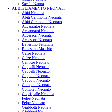
Sacchi Nanna
ABBIGLIAMENTO NEONATI
Abiti Neonata
Abiti Cerimonia Neonata
Abiti Cerimonia Neonato
Accappatoi Neonata
Accappatoi Neonato
Accessori Neonata
Accessori Neonato
Battesimo Femmina
Battesimo Maschio
Calze Neonata
Calze Neonato
Camicie Neonato
Cappelli Neonata
Cappelli Neonato
Cappotti Neonata
Cappotti Neonato
Completi Neonata
Completi Neonato
Coprispalle Neonata
Felpe Neonata
Felpe Neonato
Giubbotti Neonata
Giubbotti Neonato