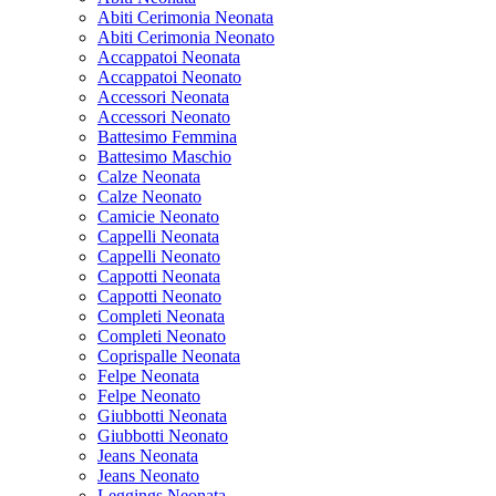
Abiti Cerimonia Neonata
Abiti Cerimonia Neonato
Accappatoi Neonata
Accappatoi Neonato
Accessori Neonata
Accessori Neonato
Battesimo Femmina
Battesimo Maschio
Calze Neonata
Calze Neonato
Camicie Neonato
Cappelli Neonata
Cappelli Neonato
Cappotti Neonata
Cappotti Neonato
Completi Neonata
Completi Neonato
Coprispalle Neonata
Felpe Neonata
Felpe Neonato
Giubbotti Neonata
Giubbotti Neonato
Jeans Neonata
Jeans Neonato
Leggings Neonata