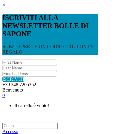
×
ISCRIVITI ALLA
NEWSLETTER BOLLE DI
SAPONE
SUBITO PER TE UN CODICE COUPON IN
REGALO.
ISCRIVITI
+39 348 7205352
Benvenuto
0
Il carrello è vuoto!
Accesso