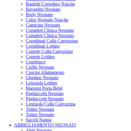
Bauletti Corredino Nascita
Bavaglini Neonato
Body Neonato
Calze Neonato Nascita
Camicine Neonato
Completi Clinica Neonata
Completi Clinica Neonato
Coordinati Culla Carrozzina
Coordinati Lettino
Coperte Culla Carrozzina
Coperte Lettino
Coprifasce
Cuffie Neonato
Cuscini Allattamento
Ghettine Neonato
Lenzuola Lettino
Marsupi Porta Bebè
Pagliaccetti Neonata
Pagliaccetti Neonato
Lenzuola Culla Carrozzina
Tutine Neonata
Tutine Neonato
Sacchi Nanna
ABBIGLIAMENTO NEONATI
Abiti Neonata