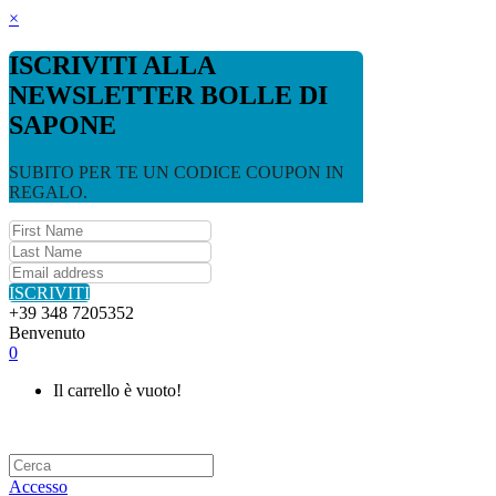
×
ISCRIVITI ALLA
NEWSLETTER BOLLE DI
SAPONE
SUBITO PER TE UN CODICE COUPON IN
REGALO.
ISCRIVITI
+39 348 7205352
Benvenuto
0
Il carrello è vuoto!
Accesso