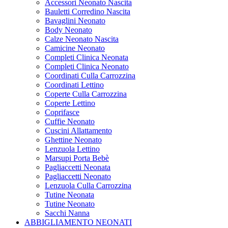
Accessori Neonato Nascita
Bauletti Corredino Nascita
Bavaglini Neonato
Body Neonato
Calze Neonato Nascita
Camicine Neonato
Completi Clinica Neonata
Completi Clinica Neonato
Coordinati Culla Carrozzina
Coordinati Lettino
Coperte Culla Carrozzina
Coperte Lettino
Coprifasce
Cuffie Neonato
Cuscini Allattamento
Ghettine Neonato
Lenzuola Lettino
Marsupi Porta Bebè
Pagliaccetti Neonata
Pagliaccetti Neonato
Lenzuola Culla Carrozzina
Tutine Neonata
Tutine Neonato
Sacchi Nanna
ABBIGLIAMENTO NEONATI