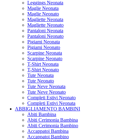
Leggings Neonata
Maglie Neonata
Maglie Neonato
Magliette Neonata
Magliette Neonato
Pantaloni Neonata
Pantaloni Neonato
Pigiami Neonata
Pigiami Neonato
Scarpine Neonata
Scarpine Neonato
T-Shirt Neonata
T-Shirt Neonato
Tute Neonata
Tute Neonato
Tute Neve Neonata
Tute Neve Neonato
Completi Estivi Neonato
Completi Estivi Neonata
ABBIGLIAMENTO BAMBINI
Abiti Bambina
Abiti Cerimonia Bambina
Abiti Cerimonia Bambino
Accappatoi Bambina
Accappatoi Bambino