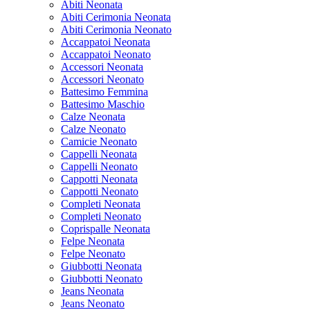
Abiti Neonata
Abiti Cerimonia Neonata
Abiti Cerimonia Neonato
Accappatoi Neonata
Accappatoi Neonato
Accessori Neonata
Accessori Neonato
Battesimo Femmina
Battesimo Maschio
Calze Neonata
Calze Neonato
Camicie Neonato
Cappelli Neonata
Cappelli Neonato
Cappotti Neonata
Cappotti Neonato
Completi Neonata
Completi Neonato
Coprispalle Neonata
Felpe Neonata
Felpe Neonato
Giubbotti Neonata
Giubbotti Neonato
Jeans Neonata
Jeans Neonato