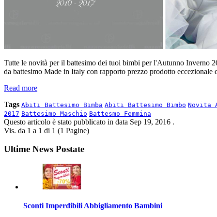
Tutte le novità per il battesimo dei tuoi bimbi per l'Autunno Inverno 2016
da battesimo Made in Italy con rapporto prezzo prodotto eccezional
Read more
Tags
Abiti Battesimo Bimba
Abiti Battesimo Bimbo
Novita 
2017
Battesimo Maschio
Battesmo Femmina
Questo articolo è stato pubblicato in data
Sep 19, 2016
.
Vis. da 1 a 1 di 1 (1 Pagine)
Ultime News Postate
Sconti Imperdibili Abbigliamento Bambini