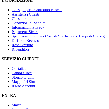
INFORMAZIONI
Consigli per il Corredino Nascita
Assistenza Clienti
Chi siamo
Condizioni di Vendita
Informazioni Privacy
Pagamenti Sicuri
Spedizione Gratuita - Costi di Spedizione - Tempi di Consegna
Diritto di Recesso
Reso Gratuito
Rivenditori
SERVIZIO CLIENTI
Contattaci
Cambi e Resi
Storico Ordini
Mappa del Sito
Il Mio Account
EXTRA
Marchi