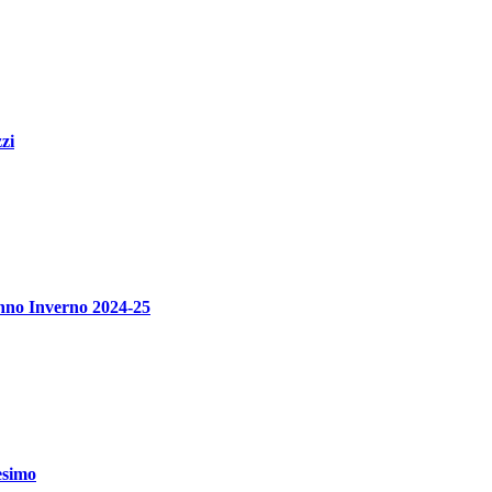
zi
unno Inverno 2024-25
esimo