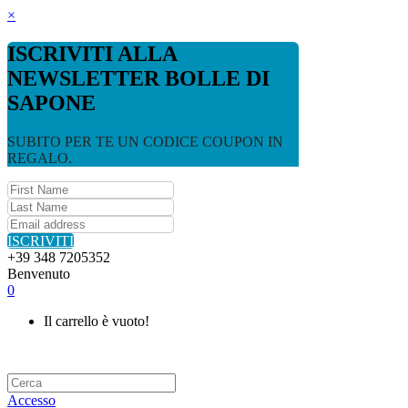
×
ISCRIVITI ALLA
NEWSLETTER BOLLE DI
SAPONE
SUBITO PER TE UN CODICE COUPON IN
REGALO.
ISCRIVITI
+39 348 7205352
Benvenuto
0
Il carrello è vuoto!
Accesso