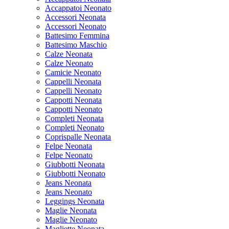
Accappatoi Neonato
Accessori Neonata
Accessori Neonato
Battesimo Femmina
Battesimo Maschio
Calze Neonata
Calze Neonato
Camicie Neonato
Cappelli Neonata
Cappelli Neonato
Cappotti Neonata
Cappotti Neonato
Completi Neonata
Completi Neonato
Coprispalle Neonata
Felpe Neonata
Felpe Neonato
Giubbotti Neonata
Giubbotti Neonato
Jeans Neonata
Jeans Neonato
Leggings Neonata
Maglie Neonata
Maglie Neonato
Magliette Neonata