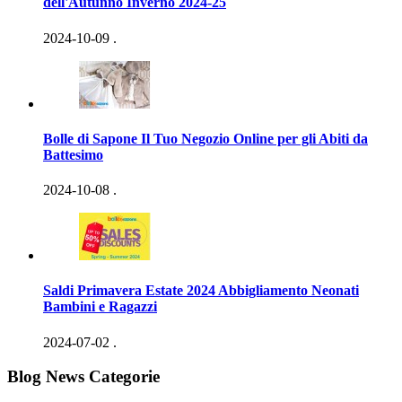
dell'Autunno Inverno 2024-25
2024-10-09
.
Bolle di Sapone Il Tuo Negozio Online per gli Abiti da
Battesimo
2024-10-08
.
Saldi Primavera Estate 2024 Abbigliamento Neonati
Bambini e Ragazzi
2024-07-02
.
Blog News Categorie