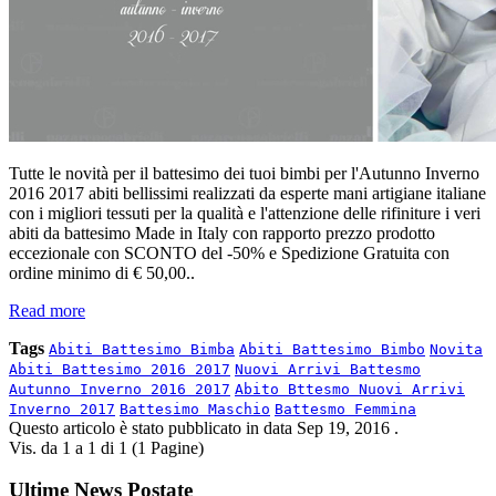
Tutte le novità per il battesimo dei tuoi bimbi per l'Autunno Inverno
2016 2017 abiti bellissimi realizzati da esperte mani artigiane italiane
con i migliori tessuti per la qualità e l'attenzione delle rifiniture i veri
abiti da battesimo Made in Italy con rapporto prezzo prodotto
eccezionale con SCONTO del -50% e Spedizione Gratuita con
ordine minimo di € 50,00..
Read more
Tags
Abiti Battesimo Bimba
Abiti Battesimo Bimbo
Novita
Abiti Battesimo 2016 2017
Nuovi Arrivi Battesmo
Autunno Inverno 2016 2017
Abito Bttesmo Nuovi Arrivi
Inverno 2017
Battesimo Maschio
Battesmo Femmina
Questo articolo è stato pubblicato in data
Sep 19, 2016
.
Vis. da 1 a 1 di 1 (1 Pagine)
Ultime News Postate