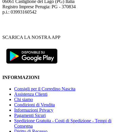
06061 Castiglione del Lago (PG) Italia
Registro Imprese Perugia: PG - 370834
p.i.: 03993160542
SCARICA LA NOSTRA APP
INFORMAZIONI
Consigli per il Corredino Nascita
Assistenza Clienti
Chi siamo
Condizioni di Vendita
Informazioni Privacy
Pagamenti Sicuri
Spedizione Gratuita - Costi di Spedizione - Tempi di
Consegna
Diritto di Recesso