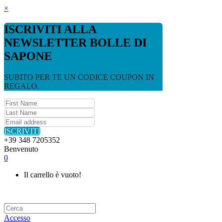
×
ISCRIVITI ALLA
NEWSLETTER BOLLE DI
SAPONE
SUBITO PER TE UN CODICE COUPON IN
REGALO.
ISCRIVITI
+39 348 7205352
Benvenuto
0
Il carrello è vuoto!
Accesso