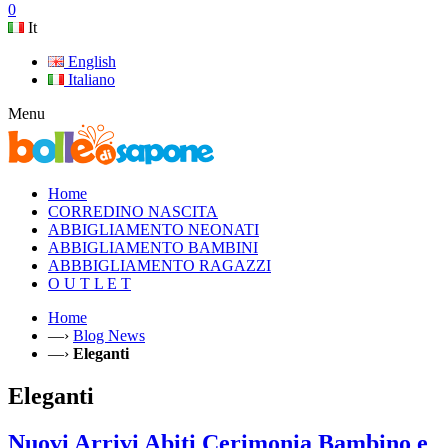
0
It
English
Italiano
Menu
Home
CORREDINO NASCITA
ABBIGLIAMENTO NEONATI
ABBIGLIAMENTO BAMBINI
ABBBIGLIAMENTO RAGAZZI
O U T L E T
Home
—›
Blog News
—›
Eleganti
Eleganti
Nuovi Arrivi Abiti Cerimonia Bambino e