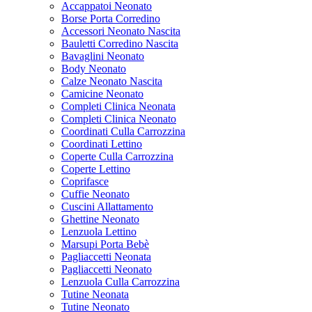
Accappatoi Neonato
Borse Porta Corredino
Accessori Neonato Nascita
Bauletti Corredino Nascita
Bavaglini Neonato
Body Neonato
Calze Neonato Nascita
Camicine Neonato
Completi Clinica Neonata
Completi Clinica Neonato
Coordinati Culla Carrozzina
Coordinati Lettino
Coperte Culla Carrozzina
Coperte Lettino
Coprifasce
Cuffie Neonato
Cuscini Allattamento
Ghettine Neonato
Lenzuola Lettino
Marsupi Porta Bebè
Pagliaccetti Neonata
Pagliaccetti Neonato
Lenzuola Culla Carrozzina
Tutine Neonata
Tutine Neonato