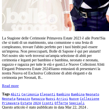
La Stagione delle Cerimonie Primavera Estate 2023 è alle Porte!Sia
che si tratti di un matrimonio, una comunione o una festa di
compleanno, trovare l'abito perfetto per i tuoi bimbi può essere
un'impresa. Non preoccuparti, Bolle di Sapone è qui per aiutarti!
Nel nostro sito web troverai un'ampia selezione di abiti per
cerimonia e leganti per bambino e bambina, neonato e neonata,
ragazzo e ragazza per tutte le età e gusti.Le Nuove Collezioni Abiti
Eleganti Primavera Estate 2024Siamo entusiasti di presentarvi la
nostra Nuova ed Esclusiva Collezione di abiti eleganti e da
cerimonia per Neonati, B..
Read more
Tags
Abiti
Cerimonia
Eleganti
Bambino
Bambina
Neonato
Neonata
Ragazzo
Ragazza
Nuovi
Arrivi
Nuove
Collezione
Primavera
Estate
2024
Cconti
Offerte
Speciali
Questo articolo è stato pubblicato in data
Mar 22, 2024
.