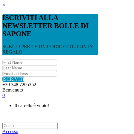
×
ISCRIVITI ALLA
NEWSLETTER BOLLE DI
SAPONE
SUBITO PER TE UN CODICE COUPON IN
REGALO.
ISCRIVITI
+39 348 7205352
Benvenuto
0
Il carrello è vuoto!
Accesso