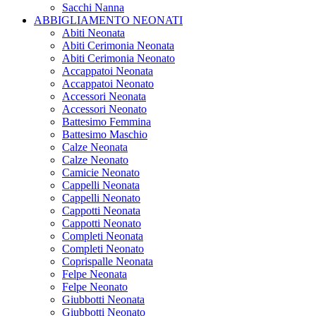
Sacchi Nanna
ABBIGLIAMENTO NEONATI
Abiti Neonata
Abiti Cerimonia Neonata
Abiti Cerimonia Neonato
Accappatoi Neonata
Accappatoi Neonato
Accessori Neonata
Accessori Neonato
Battesimo Femmina
Battesimo Maschio
Calze Neonata
Calze Neonato
Camicie Neonato
Cappelli Neonata
Cappelli Neonato
Cappotti Neonata
Cappotti Neonato
Completi Neonata
Completi Neonato
Coprispalle Neonata
Felpe Neonata
Felpe Neonato
Giubbotti Neonata
Giubbotti Neonato