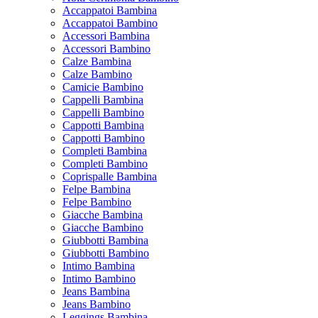
Accappatoi Bambina
Accappatoi Bambino
Accessori Bambina
Accessori Bambino
Calze Bambina
Calze Bambino
Camicie Bambino
Cappelli Bambina
Cappelli Bambino
Cappotti Bambina
Cappotti Bambino
Completi Bambina
Completi Bambino
Coprispalle Bambina
Felpe Bambina
Felpe Bambino
Giacche Bambina
Giacche Bambino
Giubbotti Bambina
Giubbotti Bambino
Intimo Bambina
Intimo Bambino
Jeans Bambina
Jeans Bambino
Leggings Bambina