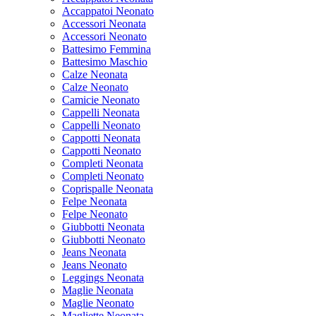
Accappatoi Neonato
Accessori Neonata
Accessori Neonato
Battesimo Femmina
Battesimo Maschio
Calze Neonata
Calze Neonato
Camicie Neonato
Cappelli Neonata
Cappelli Neonato
Cappotti Neonata
Cappotti Neonato
Completi Neonata
Completi Neonato
Coprispalle Neonata
Felpe Neonata
Felpe Neonato
Giubbotti Neonata
Giubbotti Neonato
Jeans Neonata
Jeans Neonato
Leggings Neonata
Maglie Neonata
Maglie Neonato
Magliette Neonata