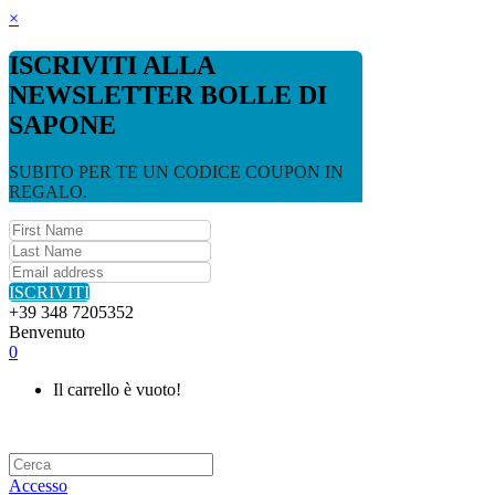
×
ISCRIVITI ALLA
NEWSLETTER BOLLE DI
SAPONE
SUBITO PER TE UN CODICE COUPON IN
REGALO.
ISCRIVITI
+39 348 7205352
Benvenuto
0
Il carrello è vuoto!
Accesso