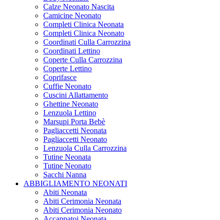
Calze Neonato Nascita
Camicine Neonato
Completi Clinica Neonata
Completi Clinica Neonato
Coordinati Culla Carrozzina
Coordinati Lettino
Coperte Culla Carrozzina
Coperte Lettino
Coprifasce
Cuffie Neonato
Cuscini Allattamento
Ghettine Neonato
Lenzuola Lettino
Marsupi Porta Bebè
Pagliaccetti Neonata
Pagliaccetti Neonato
Lenzuola Culla Carrozzina
Tutine Neonata
Tutine Neonato
Sacchi Nanna
ABBIGLIAMENTO NEONATI
Abiti Neonata
Abiti Cerimonia Neonata
Abiti Cerimonia Neonato
Accappatoi Neonata