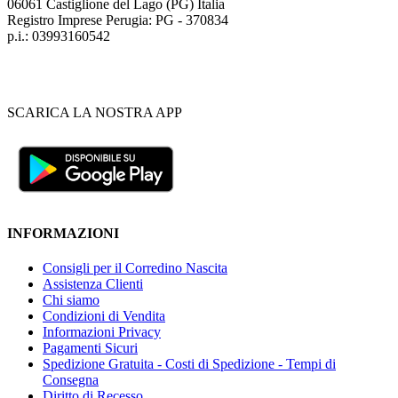
06061 Castiglione del Lago (PG) Italia
Registro Imprese Perugia: PG - 370834
p.i.: 03993160542
SCARICA LA NOSTRA APP
INFORMAZIONI
Consigli per il Corredino Nascita
Assistenza Clienti
Chi siamo
Condizioni di Vendita
Informazioni Privacy
Pagamenti Sicuri
Spedizione Gratuita - Costi di Spedizione - Tempi di
Consegna
Diritto di Recesso