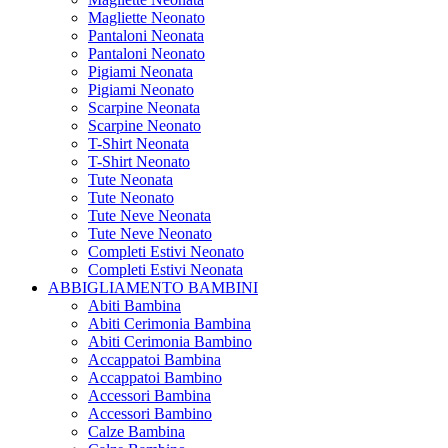
Magliette Neonato
Pantaloni Neonata
Pantaloni Neonato
Pigiami Neonata
Pigiami Neonato
Scarpine Neonata
Scarpine Neonato
T-Shirt Neonata
T-Shirt Neonato
Tute Neonata
Tute Neonato
Tute Neve Neonata
Tute Neve Neonato
Completi Estivi Neonato
Completi Estivi Neonata
ABBIGLIAMENTO BAMBINI
Abiti Bambina
Abiti Cerimonia Bambina
Abiti Cerimonia Bambino
Accappatoi Bambina
Accappatoi Bambino
Accessori Bambina
Accessori Bambino
Calze Bambina