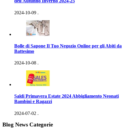
dell'Autunno Inverno 2024-25
2024-10-09
.
Bolle di Sapone Il Tuo Negozio Online per gli Abiti da
Battesimo
2024-10-08
.
Saldi Primavera Estate 2024 Abbigliamento Neonati
Bambini e Ragazzi
2024-07-02
.
Blog News Categorie