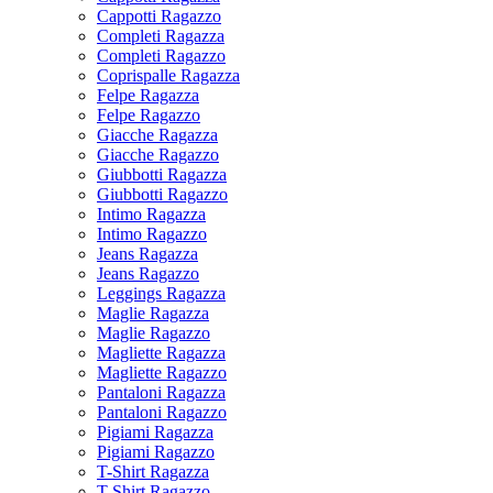
Cappotti Ragazzo
Completi Ragazza
Completi Ragazzo
Coprispalle Ragazza
Felpe Ragazza
Felpe Ragazzo
Giacche Ragazza
Giacche Ragazzo
Giubbotti Ragazza
Giubbotti Ragazzo
Intimo Ragazza
Intimo Ragazzo
Jeans Ragazza
Jeans Ragazzo
Leggings Ragazza
Maglie Ragazza
Maglie Ragazzo
Magliette Ragazza
Magliette Ragazzo
Pantaloni Ragazza
Pantaloni Ragazzo
Pigiami Ragazza
Pigiami Ragazzo
T-Shirt Ragazza
T-Shirt Ragazzo