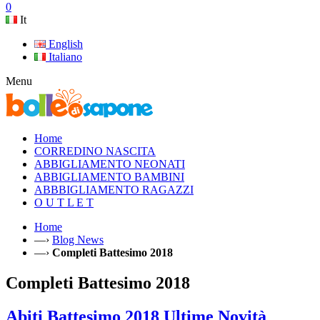
0
It
English
Italiano
Menu
Home
CORREDINO NASCITA
ABBIGLIAMENTO NEONATI
ABBIGLIAMENTO BAMBINI
ABBBIGLIAMENTO RAGAZZI
O U T L E T
Home
—›
Blog News
—›
Completi Battesimo 2018
Completi Battesimo 2018
Abiti Battesimo 2018 Ultime Novità