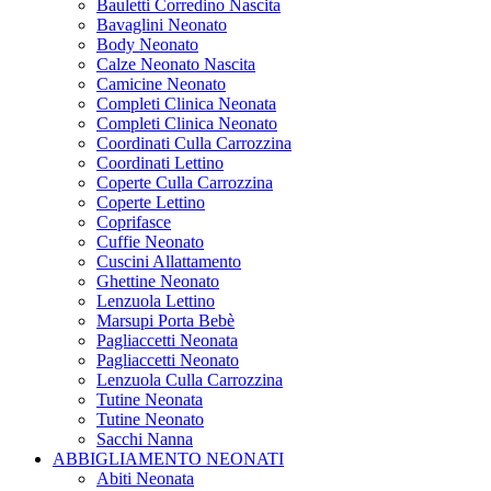
Bauletti Corredino Nascita
Bavaglini Neonato
Body Neonato
Calze Neonato Nascita
Camicine Neonato
Completi Clinica Neonata
Completi Clinica Neonato
Coordinati Culla Carrozzina
Coordinati Lettino
Coperte Culla Carrozzina
Coperte Lettino
Coprifasce
Cuffie Neonato
Cuscini Allattamento
Ghettine Neonato
Lenzuola Lettino
Marsupi Porta Bebè
Pagliaccetti Neonata
Pagliaccetti Neonato
Lenzuola Culla Carrozzina
Tutine Neonata
Tutine Neonato
Sacchi Nanna
ABBIGLIAMENTO NEONATI
Abiti Neonata