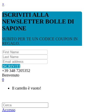
×
ISCRIVITI ALLA
NEWSLETTER BOLLE DI
SAPONE
SUBITO PER TE UN CODICE COUPON IN
REGALO.
ISCRIVITI
+39 348 7205352
Benvenuto
0
Il carrello è vuoto!
Accesso