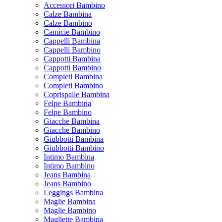
Accessori Bambino
Calze Bambina
Calze Bambino
Camicie Bambino
Cappelli Bambina
Cappelli Bambino
Cappotti Bambina
Cappotti Bambino
Completi Bambina
Completi Bambino
Coprispalle Bambina
Felpe Bambina
Felpe Bambino
Giacche Bambina
Giacche Bambino
Giubbotti Bambina
Giubbotti Bambino
Intimo Bambina
Intimo Bambino
Jeans Bambina
Jeans Bambino
Leggings Bambina
Maglie Bambina
Maglie Bambino
Magliette Bambina