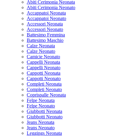
Abiti Cerimonia Neonata
Abiti Cerimonia Neonato
Accappatoi Neonata
Accappatoi Neonato
Accessori Neonata
Accessori Neonato
Battesimo Femmina
Battesimo Maschio
Calze Neonata
Calze Neonato
Camicie Neonato
Cappelli Neonata
Cappelli Neonato
Cappotti Neonata
Cappotti Neonato
Completi Neonata
Completi Neonato
Coprispalle Neonata
Felpe Neonata
Felpe Neonato
Giubbotti Neonata
Giubbotti Neonato
Jeans Neonata
Jeans Neonato
Leggings Neonata