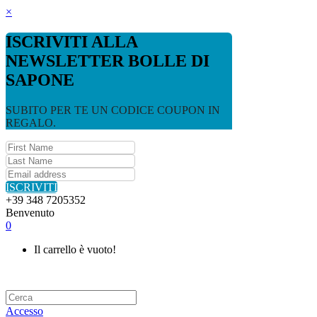
×
ISCRIVITI ALLA
NEWSLETTER BOLLE DI
SAPONE
SUBITO PER TE UN CODICE COUPON IN
REGALO.
ISCRIVITI
+39 348 7205352
Benvenuto
0
Il carrello è vuoto!
Accesso