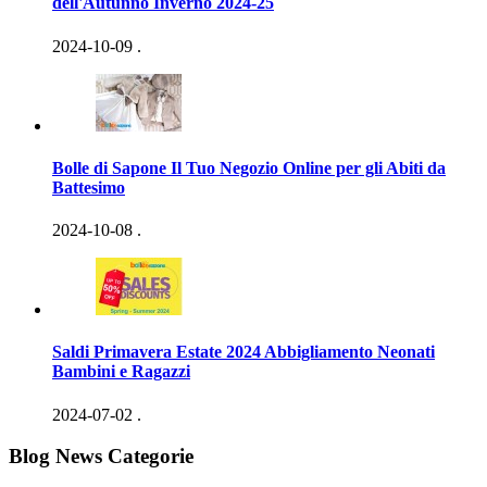
dell'Autunno Inverno 2024-25
2024-10-09
.
Bolle di Sapone Il Tuo Negozio Online per gli Abiti da
Battesimo
2024-10-08
.
Saldi Primavera Estate 2024 Abbigliamento Neonati
Bambini e Ragazzi
2024-07-02
.
Blog News Categorie