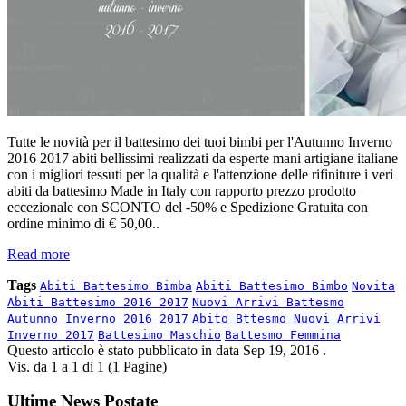
Tutte le novità per il battesimo dei tuoi bimbi per l'Autunno Inverno
2016 2017 abiti bellissimi realizzati da esperte mani artigiane italiane
con i migliori tessuti per la qualità e l'attenzione delle rifiniture i veri
abiti da battesimo Made in Italy con rapporto prezzo prodotto
eccezionale con SCONTO del -50% e Spedizione Gratuita con
ordine minimo di € 50,00..
Read more
Tags
Abiti Battesimo Bimba
Abiti Battesimo Bimbo
Novita
Abiti Battesimo 2016 2017
Nuovi Arrivi Battesmo
Autunno Inverno 2016 2017
Abito Bttesmo Nuovi Arrivi
Inverno 2017
Battesimo Maschio
Battesmo Femmina
Questo articolo è stato pubblicato in data
Sep 19, 2016
.
Vis. da 1 a 1 di 1 (1 Pagine)
Ultime News Postate