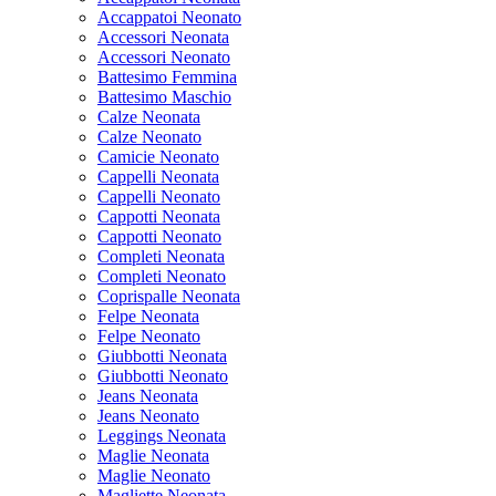
Accappatoi Neonato
Accessori Neonata
Accessori Neonato
Battesimo Femmina
Battesimo Maschio
Calze Neonata
Calze Neonato
Camicie Neonato
Cappelli Neonata
Cappelli Neonato
Cappotti Neonata
Cappotti Neonato
Completi Neonata
Completi Neonato
Coprispalle Neonata
Felpe Neonata
Felpe Neonato
Giubbotti Neonata
Giubbotti Neonato
Jeans Neonata
Jeans Neonato
Leggings Neonata
Maglie Neonata
Maglie Neonato
Magliette Neonata