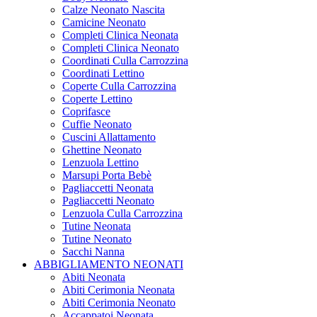
Calze Neonato Nascita
Camicine Neonato
Completi Clinica Neonata
Completi Clinica Neonato
Coordinati Culla Carrozzina
Coordinati Lettino
Coperte Culla Carrozzina
Coperte Lettino
Coprifasce
Cuffie Neonato
Cuscini Allattamento
Ghettine Neonato
Lenzuola Lettino
Marsupi Porta Bebè
Pagliaccetti Neonata
Pagliaccetti Neonato
Lenzuola Culla Carrozzina
Tutine Neonata
Tutine Neonato
Sacchi Nanna
ABBIGLIAMENTO NEONATI
Abiti Neonata
Abiti Cerimonia Neonata
Abiti Cerimonia Neonato
Accappatoi Neonata