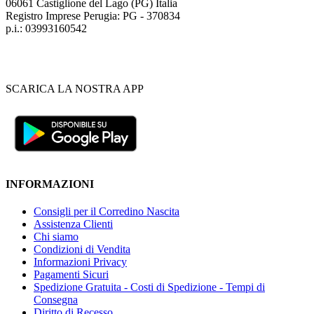
06061 Castiglione del Lago (PG) Italia
Registro Imprese Perugia: PG - 370834
p.i.: 03993160542
SCARICA LA NOSTRA APP
INFORMAZIONI
Consigli per il Corredino Nascita
Assistenza Clienti
Chi siamo
Condizioni di Vendita
Informazioni Privacy
Pagamenti Sicuri
Spedizione Gratuita - Costi di Spedizione - Tempi di
Consegna
Diritto di Recesso