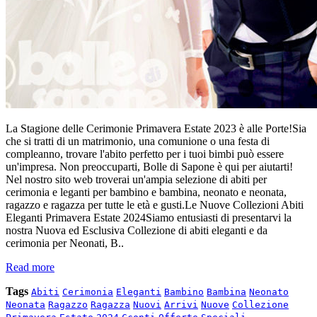
La Stagione delle Cerimonie Primavera Estate 2023 è alle Porte!Sia
che si tratti di un matrimonio, una comunione o una festa di
compleanno, trovare l'abito perfetto per i tuoi bimbi può essere
un'impresa. Non preoccuparti, Bolle di Sapone è qui per aiutarti!
Nel nostro sito web troverai un'ampia selezione di abiti per
cerimonia e leganti per bambino e bambina, neonato e neonata,
ragazzo e ragazza per tutte le età e gusti.Le Nuove Collezioni Abiti
Eleganti Primavera Estate 2024Siamo entusiasti di presentarvi la
nostra Nuova ed Esclusiva Collezione di abiti eleganti e da
cerimonia per Neonati, B..
Read more
Tags
Abiti
Cerimonia
Eleganti
Bambino
Bambina
Neonato
Neonata
Ragazzo
Ragazza
Nuovi
Arrivi
Nuove
Collezione