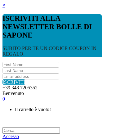
×
ISCRIVITI ALLA
NEWSLETTER BOLLE DI
SAPONE
SUBITO PER TE UN CODICE COUPON IN
REGALO.
ISCRIVITI
+39 348 7205352
Benvenuto
0
Il carrello è vuoto!
Accesso