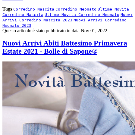
Tags
Corredino Nascita
Corredino Neonato
Ultime Novita
Corredino Nascita
Ultime Novita Corredino Neonato
Nuovi
Arrivi Corredino Nascita 2023
Nuovi Arrivi Corredino
Neonato 2023
Questo articolo è stato pubblicato in data
Nov 01, 2022
.
Nuovi Arrivi Abiti Battesimo Primavera
Estate 2021 - Bolle di Sapone®