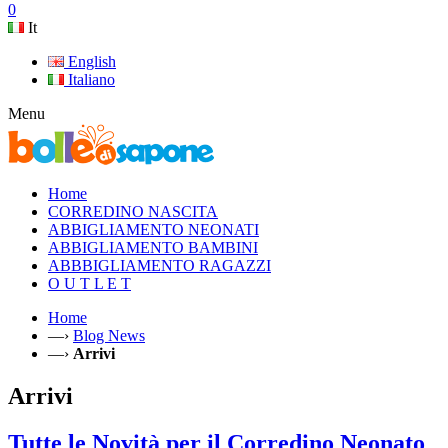
0
It
English
Italiano
Menu
Home
CORREDINO NASCITA
ABBIGLIAMENTO NEONATI
ABBIGLIAMENTO BAMBINI
ABBBIGLIAMENTO RAGAZZI
O U T L E T
Home
—›
Blog News
—›
Arrivi
Arrivi
Tutte le Novità per il Corredino Neonato