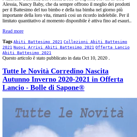
Alessia, Nancy Baby, che da sempre offrono il meglio dei prodotti
per il Battesimo del tuo bimbo e della tua bimba nel giorno più
importante della loro vita, rimarrà cosi un ricordo indelebile. Per il
limitato quantitativo al momento disponibile è attiva fino ad esauri..
Read more
Tags
Abiti Battesimo 2021
Collezioni Abiti Battesimo
2021
Nuovi Arrivi Abiti Battesimo 2021
Offerta Lancio
Abiti Battesimo 2021
Questo articolo è stato pubblicato in data
Oct 10, 2020
.
Tutte le Novità Corredino Nascita
Autunno Inverno 2020-2021 in Offerta
Lancio - Bolle di Sapone®