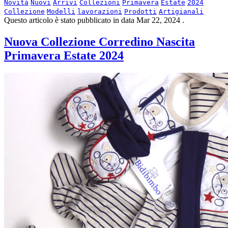
Novità
Nuovi
Arrivi
Collezioni
Primavera
Estate
2024
Collezione
Modelli
lavorazioni
Prodotti
Artigianali
Questo articolo è stato pubblicato in data
Mar 22, 2024
.
Nuova Collezione Corredino Nascita
Primavera Estate 2024