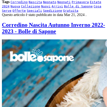
Tags
Corredino
Nascita
Neonato
Neonati
Primavera
Estate
2024
Nuova
Collezione
Nuovi
Arrivi
Bolle di Sapone
Cosa
Serve
Offerte
Speciali
Spedizione
Gratuita
Questo articolo è stato pubblicato in data
Mar 21, 2024
.
Corredino Nascita Autunno Inverno 2022-
2023 - Bolle di Sapone