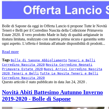
Bolle di Sapone da oggi in Offerta Lancio ti propone Tutte le Novità
Teneri e Belli per il Corredino Nascita della Collezione Primavera
Estate 2020. Il vero prodotto Made in Italy di qualità artigianale in
tiratura limitata, realizzato con materia prima sicura e garantita sotto
ogni aspetto. L'offerta è limitata all'attuale disponibilità di prodotti...
Read more
Tags
Bolle di Sapone Abbigliamento
Teneri e Belli
Corredino Nascita 2020
Novita Corredino Neonati
Primavera Estate 2020
Nuovi Arrivi Corredino Nascita
2020 Teneri e Belli
Tutte Le Novita Teneri e Belli
Corredino Nascita 2020
Questo articolo è stato pubblicato in data
Jan 24, 2020
.
Novità Abiti Battesimo Autunno Inverno
2019-2020 - Bolle di Sapone