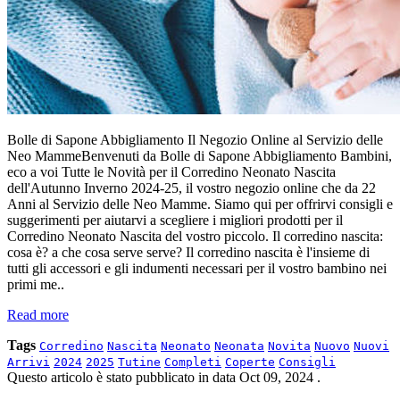
Bolle di Sapone Abbigliamento Il Negozio Online al Servizio delle
Neo MammeBenvenuti da Bolle di Sapone Abbigliamento Bambini,
eco a voi Tutte le Novità per il Corredino Neonato Nascita
dell'Autunno Inverno 2024-25, il vostro negozio online che da 22
Anni al Servizio delle Neo Mamme. Siamo qui per offrirvi consigli e
suggerimenti per aiutarvi a scegliere i migliori prodotti per il
Corredino Neonato Nascita del vostro piccolo. Il corredino nascita:
cosa è? a che cosa serve serve? Il corredino nascita è l'insieme di
tutti gli accessori e gli indumenti necessari per il vostro bambino nei
primi me..
Read more
Tags
Corredino
Nascita
Neonato
Neonata
Novita
Nuovo
Nuovi
Arrivi
2024
2025
Tutine
Completi
Coperte
Consigli
Questo articolo è stato pubblicato in data
Oct 09, 2024
.