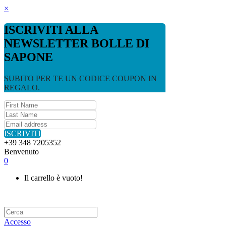
×
ISCRIVITI ALLA
NEWSLETTER BOLLE DI
SAPONE
SUBITO PER TE UN CODICE COUPON IN
REGALO.
ISCRIVITI
+39 348 7205352
Benvenuto
0
Il carrello è vuoto!
Accesso