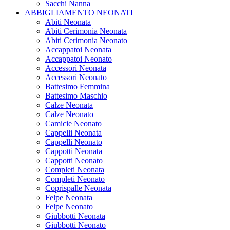
Sacchi Nanna
ABBIGLIAMENTO NEONATI
Abiti Neonata
Abiti Cerimonia Neonata
Abiti Cerimonia Neonato
Accappatoi Neonata
Accappatoi Neonato
Accessori Neonata
Accessori Neonato
Battesimo Femmina
Battesimo Maschio
Calze Neonata
Calze Neonato
Camicie Neonato
Cappelli Neonata
Cappelli Neonato
Cappotti Neonata
Cappotti Neonato
Completi Neonata
Completi Neonato
Coprispalle Neonata
Felpe Neonata
Felpe Neonato
Giubbotti Neonata
Giubbotti Neonato