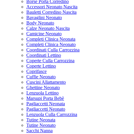
Borse Porta Corredino
Accessori Neonato Nascita
Bauletti Corredino Nascita
Bavaglini Neonato
Body Neonato
Calze Neonato Nascita
Camicine Neonato
Completi Clinica Neonata
Completi Clinica Neonato
Coordinati Culla Carrozzina
Coordinati Lettino
Coperte Culla Carrozzina
Coperte Lettino
Coprifasce
Cuffie Neonato
Cuscini Allattamento
Ghettine Neonato
Lenzuola Lettino
Marsupi Porta Bebè
Pagliaccetti Neonata
Pagliaccetti Neonato
Lenzuola Culla Carrozzina
Tutine Neonata
Tutine Neonato
Sacchi Nanna