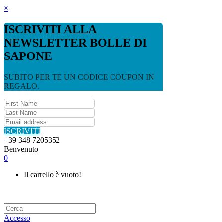
×
ISCRIVITI ALLA
NEWSLETTER BOLLE DI
SAPONE
SUBITO PER TE UN CODICE COUPON IN
REGALO.
ISCRIVITI
+39 348 7205352
Benvenuto
0
Il carrello è vuoto!
Accesso