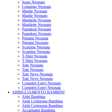
Jeans Neonato
Leggings Neonata
Maglie Neonata
Maglie Neonato
Magliette Neonata
Magliette Neonato
Pantaloni Neonata
Pantaloni Neonato
Pigiami Neonata
Pigiami Neonato
Scarpine Neonata
Scarpine Neonato
T-Shirt Neonata
T-Shirt Neonato
Tute Neonata
Tute Neonato
Tute Neve Neonata
Tute Neve Neonato
Completi Estivi Neonato
Completi Estivi Neonata
ABBIGLIAMENTO BAMBINI
Abiti Bambina
Abiti Cerimonia Bambina
Abiti Cerimonia Bambino
Accappatoi Bambina