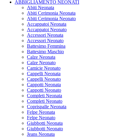
ABBIGLIAMENTO NEONATI
Abiti Neonata
Abiti Cerimonia Neonata
Abiti Cerimonia Neonato
Accappatoi Neonata
Accappatoi Neonato
Accessori Neonata
Accessori Neonato
Battesimo Femmina
Battesimo Maschio
Calze Neonata
Calze Neonato
Camicie Neonato
Cappelli Neonata
Cappelli Neonato
Cappotti Neonata
Cappotti Neonato
Completi Neonata
Completi Neonato
Coprispalle Neonata
Felpe Neonata
Felpe Neonato
Giubbotti Neonata
Giubbotti Neonato
Jeans Neonata