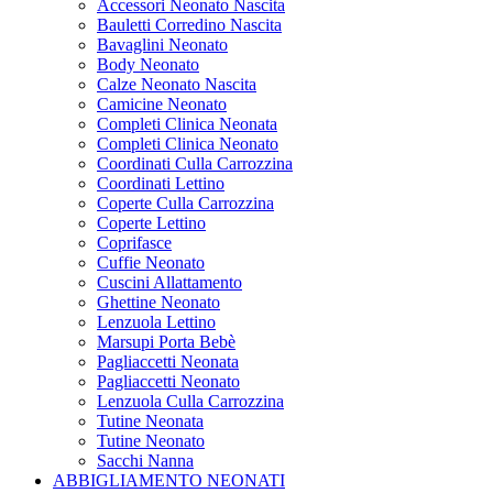
Accessori Neonato Nascita
Bauletti Corredino Nascita
Bavaglini Neonato
Body Neonato
Calze Neonato Nascita
Camicine Neonato
Completi Clinica Neonata
Completi Clinica Neonato
Coordinati Culla Carrozzina
Coordinati Lettino
Coperte Culla Carrozzina
Coperte Lettino
Coprifasce
Cuffie Neonato
Cuscini Allattamento
Ghettine Neonato
Lenzuola Lettino
Marsupi Porta Bebè
Pagliaccetti Neonata
Pagliaccetti Neonato
Lenzuola Culla Carrozzina
Tutine Neonata
Tutine Neonato
Sacchi Nanna
ABBIGLIAMENTO NEONATI