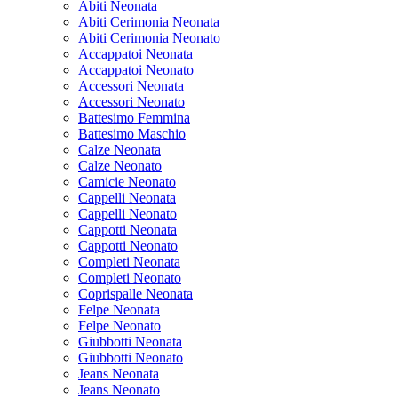
Abiti Neonata
Abiti Cerimonia Neonata
Abiti Cerimonia Neonato
Accappatoi Neonata
Accappatoi Neonato
Accessori Neonata
Accessori Neonato
Battesimo Femmina
Battesimo Maschio
Calze Neonata
Calze Neonato
Camicie Neonato
Cappelli Neonata
Cappelli Neonato
Cappotti Neonata
Cappotti Neonato
Completi Neonata
Completi Neonato
Coprispalle Neonata
Felpe Neonata
Felpe Neonato
Giubbotti Neonata
Giubbotti Neonato
Jeans Neonata
Jeans Neonato