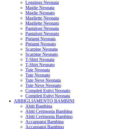
Leggings Neonata
Maglie Neonata
Maglie Neonato
Magliette Neonata
Magliette Neonato
Pantaloni Neonata
Pantaloni Neonato
Pigiami Neonata
Pigiami Neonato
Scarpine Neonata
Scarpine Neonato
T-Shirt Neonata
T-Shirt Neonato
Tute Neonata
Tute Neonato
Tute Neve Neonata
Tute Neve Neonato
Completi Estivi Neonato
Completi Estivi Neonata
ABBIGLIAMENTO BAMBINI
Abiti Bambina
Abiti Cerimonia Bambina
Abiti Cerimonia Bambino
Accappatoi Bambina
Accappatoi Bambino