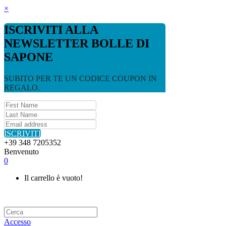
×
ISCRIVITI ALLA
NEWSLETTER BOLLE DI
SAPONE
SUBITO PER TE UN CODICE COUPON IN
REGALO.
ISCRIVITI
+39 348 7205352
Benvenuto
0
Il carrello è vuoto!
Accesso