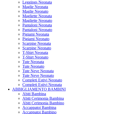
Leggings Neonata
Maglie Neonata
Maglie Neonato
Magliette Neonata
Magliette Neonato
Pantaloni Neonata
Pantaloni Neonato
Pigiami Neonata
Pigiami Neonato
Scarpine Neonata
Scarpine Neonato
T-Shirt Neonata
T-Shirt Neonato
Tute Neonata
Tute Neonato
Tute Neve Neonata
Tute Neve Neonato
Completi Estivi Neonato
Completi Estivi Neonata
ABBIGLIAMENTO BAMBINI
Abiti Bambina
Abiti Cerimonia Bambina
Abiti Cerimonia Bambino
Accappatoi Bambina
Accappatoi Bambino