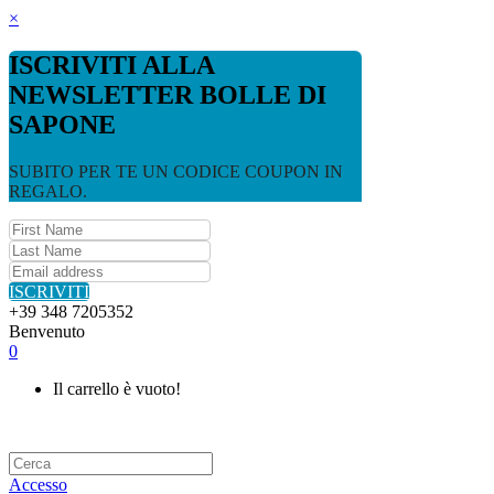
×
ISCRIVITI ALLA
NEWSLETTER BOLLE DI
SAPONE
SUBITO PER TE UN CODICE COUPON IN
REGALO.
ISCRIVITI
+39 348 7205352
Benvenuto
0
Il carrello è vuoto!
Accesso