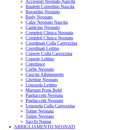
Accessori Neonato Nascita
Bauletti Corredino Nascita
Bavaglini Neonato
Body Neonato
Calze Neonato Nascita
Camicine Neonato
Completi Clinica Neonata
Completi Clinica Neonato
Coordinati Culla Carrozzina
Coordinati Lettino
Coperte Culla Carrozzina
Coperte Lettino
Coprifasce
Cuffie Neonato
Cuscini Allattamento
Ghettine Neonato
Lenzuola Lettino
Marsupi Porta Bebè
Pagliaccetti Neonata
Pagliaccetti Neonato
Lenzuola Culla Carrozzina
Tutine Neonata
Tutine Neonato
Sacchi Nanna
ABBIGLIAMENTO NEONATI