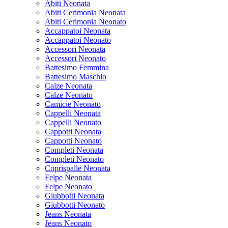
Abiti Neonata
Abiti Cerimonia Neonata
Abiti Cerimonia Neonato
Accappatoi Neonata
Accappatoi Neonato
Accessori Neonata
Accessori Neonato
Battesimo Femmina
Battesimo Maschio
Calze Neonata
Calze Neonato
Camicie Neonato
Cappelli Neonata
Cappelli Neonato
Cappotti Neonata
Cappotti Neonato
Completi Neonata
Completi Neonato
Coprispalle Neonata
Felpe Neonata
Felpe Neonato
Giubbotti Neonata
Giubbotti Neonato
Jeans Neonata
Jeans Neonato