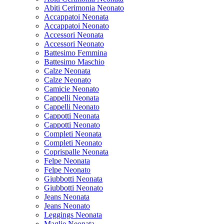
Abiti Cerimonia Neonato
Accappatoi Neonata
Accappatoi Neonato
Accessori Neonata
Accessori Neonato
Battesimo Femmina
Battesimo Maschio
Calze Neonata
Calze Neonato
Camicie Neonato
Cappelli Neonata
Cappelli Neonato
Cappotti Neonata
Cappotti Neonato
Completi Neonata
Completi Neonato
Coprispalle Neonata
Felpe Neonata
Felpe Neonato
Giubbotti Neonata
Giubbotti Neonato
Jeans Neonata
Jeans Neonato
Leggings Neonata
Maglie Neonata