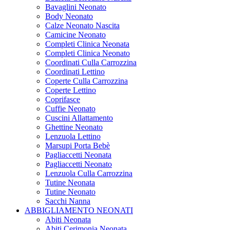
Bavaglini Neonato
Body Neonato
Calze Neonato Nascita
Camicine Neonato
Completi Clinica Neonata
Completi Clinica Neonato
Coordinati Culla Carrozzina
Coordinati Lettino
Coperte Culla Carrozzina
Coperte Lettino
Coprifasce
Cuffie Neonato
Cuscini Allattamento
Ghettine Neonato
Lenzuola Lettino
Marsupi Porta Bebè
Pagliaccetti Neonata
Pagliaccetti Neonato
Lenzuola Culla Carrozzina
Tutine Neonata
Tutine Neonato
Sacchi Nanna
ABBIGLIAMENTO NEONATI
Abiti Neonata
Abiti Cerimonia Neonata