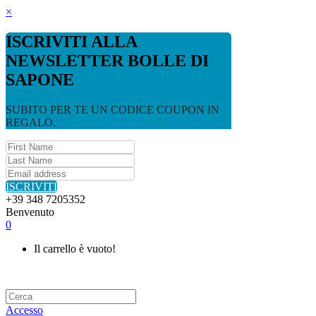
×
ISCRIVITI ALLA
NEWSLETTER BOLLE DI
SAPONE
SUBITO PER TE UN CODICE COUPON IN
REGALO.
ISCRIVITI
+39 348 7205352
Benvenuto
0
Il carrello è vuoto!
Accesso