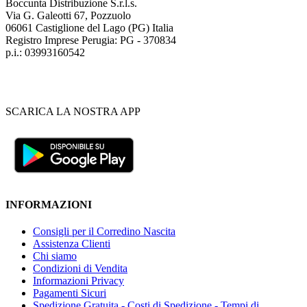
Boccunta Distribuzione S.r.l.s.
Via G. Galeotti 67, Pozzuolo
06061 Castiglione del Lago (PG) Italia
Registro Imprese Perugia: PG - 370834
p.i.: 03993160542
SCARICA LA NOSTRA APP
INFORMAZIONI
Consigli per il Corredino Nascita
Assistenza Clienti
Chi siamo
Condizioni di Vendita
Informazioni Privacy
Pagamenti Sicuri
Spedizione Gratuita - Costi di Spedizione - Tempi di