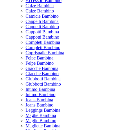
Accessori Bambino
Calze Bambina
Calze Bambino
Camicie Bambino
Cappelli Bambina
Cappelli Bambino
Cappotti Bambina
Cappotti Bambino
Completi Bambina
Completi Bambino
Coprispalle Bambina
Felpe Bambina
Felpe Bambino
Giacche Bambina
Giacche Bambino
Giubbotti Bambina
Giubbotti Bambino
Intimo Bambina
Intimo Bambino
Jeans Bambina
Jeans Bambino
Leggings Bambina
Maglie Bambina
Maglie Bambino
Magliette Bambina