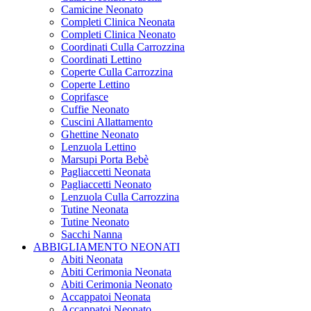
Camicine Neonato
Completi Clinica Neonata
Completi Clinica Neonato
Coordinati Culla Carrozzina
Coordinati Lettino
Coperte Culla Carrozzina
Coperte Lettino
Coprifasce
Cuffie Neonato
Cuscini Allattamento
Ghettine Neonato
Lenzuola Lettino
Marsupi Porta Bebè
Pagliaccetti Neonata
Pagliaccetti Neonato
Lenzuola Culla Carrozzina
Tutine Neonata
Tutine Neonato
Sacchi Nanna
ABBIGLIAMENTO NEONATI
Abiti Neonata
Abiti Cerimonia Neonata
Abiti Cerimonia Neonato
Accappatoi Neonata
Accappatoi Neonato