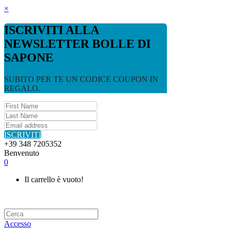
×
ISCRIVITI ALLA
NEWSLETTER BOLLE DI
SAPONE
SUBITO PER TE UN CODICE COUPON IN
REGALO.
ISCRIVITI
+39 348 7205352
Benvenuto
0
Il carrello è vuoto!
Accesso