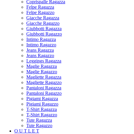
Coprispalle Ragazza
Felpe Ragazza
Felpe Ragazzo
Giacche Ragazza
Giacche Ragazzo
Giubbotti Ragazza
Giubbotti Ragazzo
Intimo Ragazza
Intimo Ragazzo
Jeans Ragazza
Jeans Ragazzo
Leggings Ragazza
Maglie Ragazza
Maglie Ragazzo
Magliette Ragazza
Magliette Ragazzo
Pantaloni Ragazza
Pantaloni Ragazzo
Pigiami Ragazza
Pigiami Ragazzo
T-Shirt Ragazza
T-Shirt Ragazzo
Tute Ragazza
Tute Ragazzo
O U T L E T