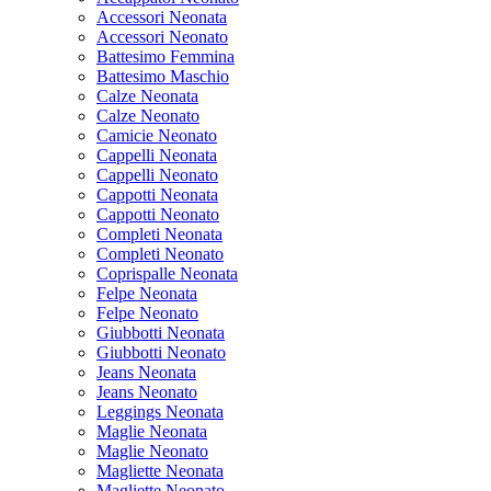
Accessori Neonata
Accessori Neonato
Battesimo Femmina
Battesimo Maschio
Calze Neonata
Calze Neonato
Camicie Neonato
Cappelli Neonata
Cappelli Neonato
Cappotti Neonata
Cappotti Neonato
Completi Neonata
Completi Neonato
Coprispalle Neonata
Felpe Neonata
Felpe Neonato
Giubbotti Neonata
Giubbotti Neonato
Jeans Neonata
Jeans Neonato
Leggings Neonata
Maglie Neonata
Maglie Neonato
Magliette Neonata
Magliette Neonato