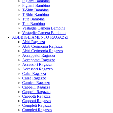
Pigiami Bambina
Pigiami Bambino
T-Shirt Bambina
T-Shirt Bambino
Tute Bambina
Tute Bambino
Vestaglie Camera Bambina
Vestaglie Camera Bambino
ABBBIGLIAMENTO RAGAZZI
Abiti Ragazza
Abiti Cerimonia Ragazza
Abiti Cerimonia Ragazzo
Accappatoi Ragazza
Accappatoi Ragazzo
Accessori Ragazza
Accessori Ragazzo
Calze Ragazza
Calze Ragazzo
Camicie Ragazzo
Cappelli Ragazza
Cappelli Ragazzo
Cappotti Ragazza
Cappotti Ragazzo
Completi Ragazza
Completi Ragazzo