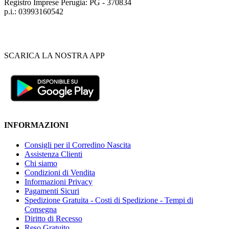
Registro Imprese Perugia: PG - 370834
p.i.: 03993160542
SCARICA LA NOSTRA APP
INFORMAZIONI
Consigli per il Corredino Nascita
Assistenza Clienti
Chi siamo
Condizioni di Vendita
Informazioni Privacy
Pagamenti Sicuri
Spedizione Gratuita - Costi di Spedizione - Tempi di
Consegna
Diritto di Recesso
Reso Gratuito