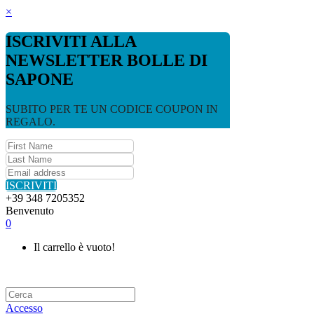
×
ISCRIVITI ALLA
NEWSLETTER BOLLE DI
SAPONE
SUBITO PER TE UN CODICE COUPON IN
REGALO.
ISCRIVITI
+39 348 7205352
Benvenuto
0
Il carrello è vuoto!
Accesso