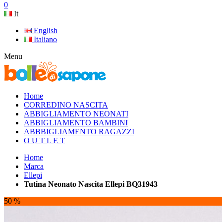
0
It
English
Italiano
Menu
Home
CORREDINO NASCITA
ABBIGLIAMENTO NEONATI
ABBIGLIAMENTO BAMBINI
ABBBIGLIAMENTO RAGAZZI
O U T L E T
Home
Marca
Ellepi
Tutina Neonato Nascita Ellepi BQ31943
50 %