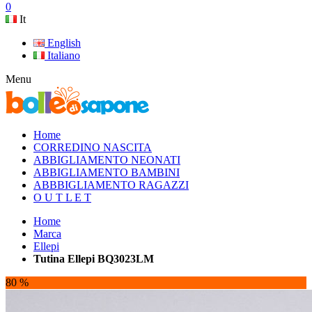
0
It
English
Italiano
Menu
Home
CORREDINO NASCITA
ABBIGLIAMENTO NEONATI
ABBIGLIAMENTO BAMBINI
ABBBIGLIAMENTO RAGAZZI
O U T L E T
Home
Marca
Ellepi
Tutina Ellepi BQ3023LM
80 %