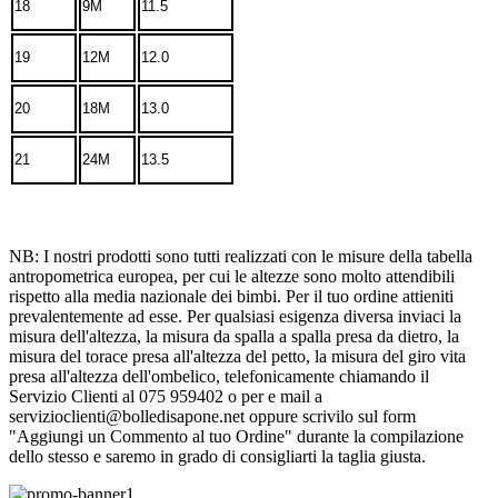
18
9M
11.5
19
12M
12.0
20
18M
13.0
21
24M
13.5
NB: I nostri prodotti sono tutti realizzati con le misure della tabella
antropometrica europea, per cui le altezze sono molto attendibili
rispetto alla media nazionale dei bimbi. Per il tuo ordine attieniti
prevalentemente ad esse. Per qualsiasi esigenza diversa inviaci la
misura dell'altezza, la misura da spalla a spalla presa da dietro, la
misura del torace presa all'altezza del petto, la misura del giro vita
presa all'altezza dell'ombelico, telefonicamente chiamando il
Servizio Clienti al 075 959402 o per e mail a
servizioclienti@bolledisapone.net oppure scrivilo sul form
"Aggiungi un Commento al tuo Ordine" durante la compilazione
dello stesso e saremo in grado di consigliarti la taglia giusta.