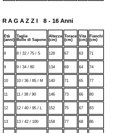
R A G A Z Z I 8 - 16 Anni
Età
Taglie
Altezza
Torace
Vita
Fianchi
(anni)
Bolle di Sapone
(cm)
(cm)
(cm)
(cm)
8
8 / 32 / 75 / S
128
67
63
71
9
9 / 34 / 80
134
69
64
74
10
10 / 36 / 85 / M
140
71
65
77
11
11 / 38 / 90
146
73
66
80
12
12 / 40 / 95 / L
152
75
67
83
13
13 / 42 / 100
158
77
68
86