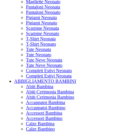
Magliette Neonato
Pantaloni Neonata
Pantaloni Neonato
Pigiami Neonata
Pigiami Neonato
Scarpine Neonata
Scarpine Neonato
T-Shirt Neonata
T-Shirt Neonato
Tute Neonata
Tute Neonato
Tute Neve Neonata
Tute Neve Neonato
Completi Estivi Neonato
Completi Estivi Neonata
ABBIGLIAMENTO BAMBINI
Abiti Bambina
Abiti Cerimonia Bambina
Abiti Cerimonia Bambino
Accappatoi Bambina
Accappatoi Bambino
Accessori Bambina
Accessori Bambino
Calze Bambina
Calze Bambino