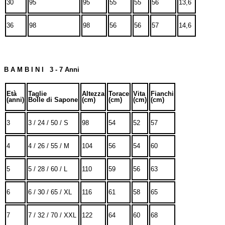
30
95
95
55
55
56
13,6
36
98
98
56
56
57
14,6
B A M B I N I 3 - 7 Anni
Età
Taglie
Altezza
Torace
Vita
Fianchi
(anni)
Bolle di Sapone
(cm)
(cm)
(cm)
(cm)
3
3 / 24 / 50 / S
98
54
52
57
4
4 / 26 / 55 / M
104
56
54
60
5
5 / 28 / 60 / L
110
59
56
63
6
6 / 30 / 65 / XL
116
61
58
65
7
7 / 32 / 70 / XXL
122
64
60
68