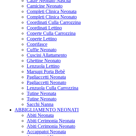
Calze Neonato Nascita
Camicine Neonato
Completi Clinica Neonata
Completi Clinica Neonato
Coordinati Culla Carrozzina
Coordinati Lettino
Coperte Culla Carrozzina
Coperte Lettino
Coprifasce
Cuffie Neonato
Cuscini Allattamento
Ghettine Neonato
Lenzuola Lettino
Marsupi Porta Bebè
Pagliaccetti Neonata
Pagliaccetti Neonato
Lenzuola Culla Carrozzina
Tutine Neonata
Tutine Neonato
Sacchi Nanna
ABBIGLIAMENTO NEONATI
Abiti Neonata
Abiti Cerimonia Neonata
Abiti Cerimonia Neonato
Accappatoi Neonata