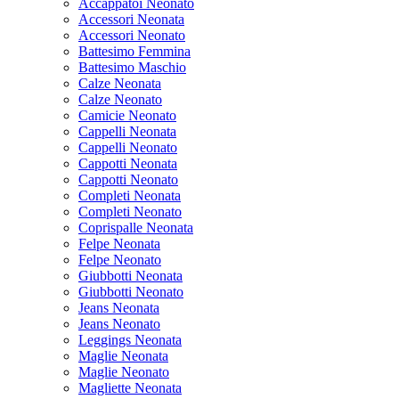
Accappatoi Neonato
Accessori Neonata
Accessori Neonato
Battesimo Femmina
Battesimo Maschio
Calze Neonata
Calze Neonato
Camicie Neonato
Cappelli Neonata
Cappelli Neonato
Cappotti Neonata
Cappotti Neonato
Completi Neonata
Completi Neonato
Coprispalle Neonata
Felpe Neonata
Felpe Neonato
Giubbotti Neonata
Giubbotti Neonato
Jeans Neonata
Jeans Neonato
Leggings Neonata
Maglie Neonata
Maglie Neonato
Magliette Neonata