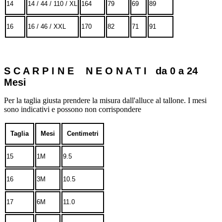
14
14 / 44 / 110 / XL
164
79
69
89
16
16 / 46 / XXL
170
82
71
91
S C A R P I N E N E O N A T I da 0 a 24
Mesi
Per la taglia giusta prendere la misura dall'alluce al tallone. I mesi
sono indicativi e possono non corrispondere
Taglia
Mesi
Centimetri
15
1M
9.5
16
3M
10.5
17
6M
11.0