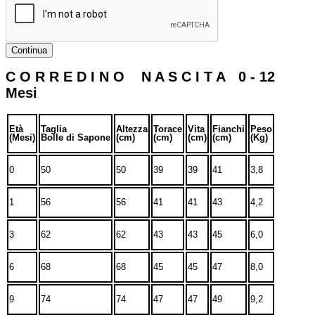
Continua
C O R R E D I N O N A S C I T A 0 - 12
Mesi
Età
Taglia
Altezza
Torace
Vita
Fianchi
Peso
(Mesi)
Bolle di Sapone
(cm)
(cm)
(cm)
(cm)
(Kg)
0
50
50
39
39
41
3,8
1
56
56
41
41
43
4,2
3
62
62
43
43
45
6,0
6
68
68
45
45
47
8,0
9
74
74
47
47
49
9,2