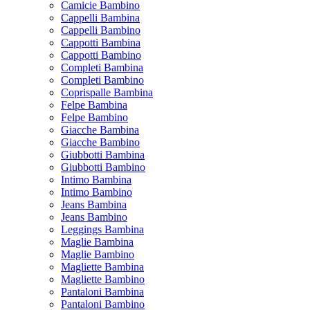
Camicie Bambino
Cappelli Bambina
Cappelli Bambino
Cappotti Bambina
Cappotti Bambino
Completi Bambina
Completi Bambino
Coprispalle Bambina
Felpe Bambina
Felpe Bambino
Giacche Bambina
Giacche Bambino
Giubbotti Bambina
Giubbotti Bambino
Intimo Bambina
Intimo Bambino
Jeans Bambina
Jeans Bambino
Leggings Bambina
Maglie Bambina
Maglie Bambino
Magliette Bambina
Magliette Bambino
Pantaloni Bambina
Pantaloni Bambino