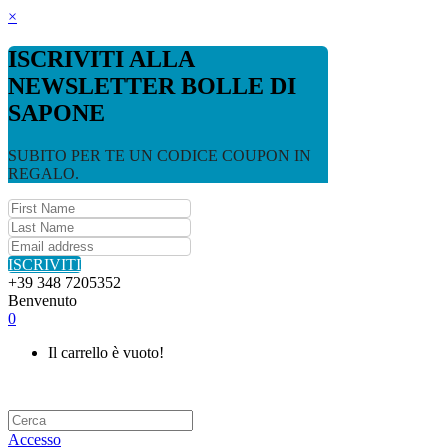
×
ISCRIVITI ALLA
NEWSLETTER BOLLE DI
SAPONE
SUBITO PER TE UN CODICE COUPON IN
REGALO.
ISCRIVITI
+39 348 7205352
Benvenuto
0
Il carrello è vuoto!
Accesso