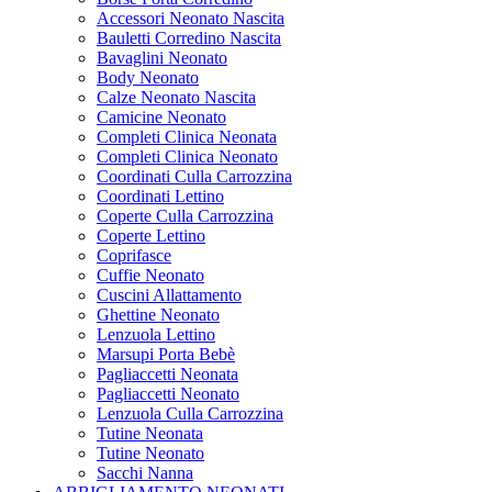
Accessori Neonato Nascita
Bauletti Corredino Nascita
Bavaglini Neonato
Body Neonato
Calze Neonato Nascita
Camicine Neonato
Completi Clinica Neonata
Completi Clinica Neonato
Coordinati Culla Carrozzina
Coordinati Lettino
Coperte Culla Carrozzina
Coperte Lettino
Coprifasce
Cuffie Neonato
Cuscini Allattamento
Ghettine Neonato
Lenzuola Lettino
Marsupi Porta Bebè
Pagliaccetti Neonata
Pagliaccetti Neonato
Lenzuola Culla Carrozzina
Tutine Neonata
Tutine Neonato
Sacchi Nanna