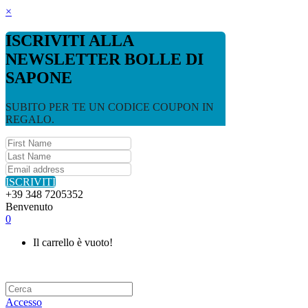
×
ISCRIVITI ALLA
NEWSLETTER BOLLE DI
SAPONE
SUBITO PER TE UN CODICE COUPON IN
REGALO.
ISCRIVITI
+39 348 7205352
Benvenuto
0
Il carrello è vuoto!
Accesso