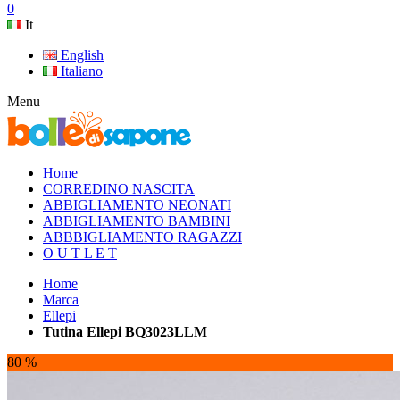
0
It
English
Italiano
Menu
Home
CORREDINO NASCITA
ABBIGLIAMENTO NEONATI
ABBIGLIAMENTO BAMBINI
ABBBIGLIAMENTO RAGAZZI
O U T L E T
Home
Marca
Ellepi
Tutina Ellepi BQ3023LLM
80 %