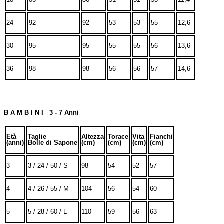
24
92
92
53
53
55
12,6
30
95
95
55
55
56
13,6
36
98
98
56
56
57
14,6
B A M B I N I 3 - 7 Anni
Età
Taglie
Altezza
Torace
Vita
Fianchi
(anni)
Bolle di Sapone
(cm)
(cm)
(cm)
(cm)
3
3 / 24 / 50 / S
98
54
52
57
4
4 / 26 / 55 / M
104
56
54
60
5
5 / 28 / 60 / L
110
59
56
63