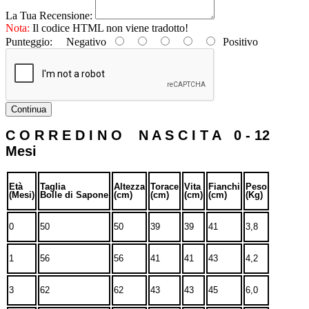
La Tua Recensione:
Nota:
Il codice HTML non viene tradotto!
Punteggio:
Negativo
Positivo
Continua
C O R R E D I N O N A S C I T A 0 - 12
Mesi
Età
Taglia
Altezza
Torace
Vita
Fianchi
Peso
(Mesi)
Bolle di Sapone
(cm)
(cm)
(cm)
(cm)
(Kg)
0
50
50
39
39
41
3,8
1
56
56
41
41
43
4,2
3
62
62
43
43
45
6,0