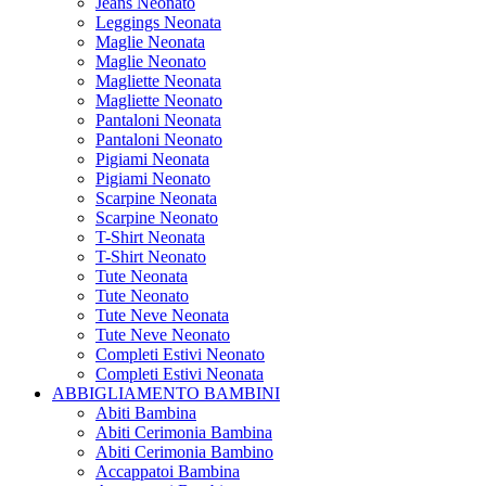
Jeans Neonato
Leggings Neonata
Maglie Neonata
Maglie Neonato
Magliette Neonata
Magliette Neonato
Pantaloni Neonata
Pantaloni Neonato
Pigiami Neonata
Pigiami Neonato
Scarpine Neonata
Scarpine Neonato
T-Shirt Neonata
T-Shirt Neonato
Tute Neonata
Tute Neonato
Tute Neve Neonata
Tute Neve Neonato
Completi Estivi Neonato
Completi Estivi Neonata
ABBIGLIAMENTO BAMBINI
Abiti Bambina
Abiti Cerimonia Bambina
Abiti Cerimonia Bambino
Accappatoi Bambina