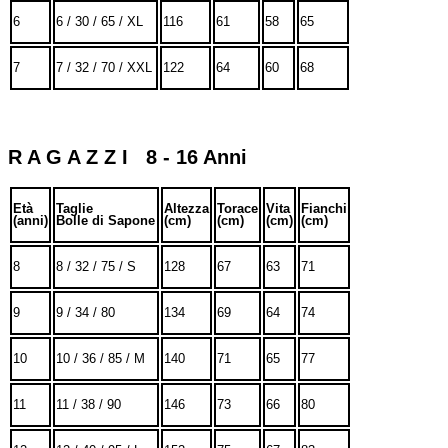
6
6 / 30 / 65 / XL
116
61
58
65
7
7 / 32 / 70 / XXL
122
64
60
68
R A G A Z Z I 8 - 16 Anni
Età
Taglie
Altezza
Torace
Vita
Fianchi
(anni)
Bolle di Sapone
(cm)
(cm)
(cm)
(cm)
8
8 / 32 / 75 / S
128
67
63
71
9
9 / 34 / 80
134
69
64
74
10
10 / 36 / 85 / M
140
71
65
77
11
11 / 38 / 90
146
73
66
80