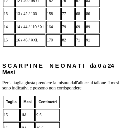
12
12 / 40 / 95 / L
152
75
67
83
13
13 / 42 / 100
158
77
68
86
14
14 / 44 / 110 / XL
164
79
69
89
16
16 / 46 / XXL
170
82
71
91
S C A R P I N E N E O N A T I da 0 a 24
Mesi
Per la taglia giusta prendere la misura dall'alluce al tallone. I mesi
sono indicativi e possono non corrispondere
Taglia
Mesi
Centimetri
15
1M
9.5