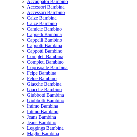
Accappatoi Bambino
Accessori Bambina
Accessori Bambino
Calze Bambina
Calze Bambino
Camicie Bambino
Cappelli Bambina
Cappelli Bambino
Cappotti Bambina
Cappotti Bambino
Completi Bambina
Completi Bambino
Coprispalle Bambina
Felpe Bambina
Felpe Bambino
Giacche Bambina
Giacche Bambino
Giubbotti Bambina
Giubbotti Bambino
Intimo Bambina
Intimo Bambino
Jeans Bambina
Jeans Bambino
Leggings Bambina
Maglie Bambina