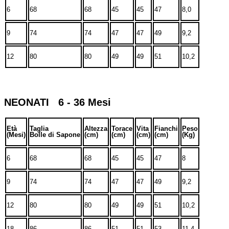
6
68
68
45
45
47
8,0
9
74
74
47
47
49
9,2
12
80
80
49
49
51
10,2
NEONATI 6 - 36 Mesi
Età
Taglia
Altezza
Torace
Vita
Fianchi
Peso
(Mesi)
Bolle di Sapone
(cm)
(cm)
(cm)
(cm)
(Kg)
6
68
68
45
45
47
8
9
74
74
47
47
49
9,2
12
80
80
49
49
51
10,2
18
86
86
51
51
53
11,4