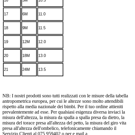
16
3M
10.5
17
6M
11.0
18
9M
11.5
19
12M
12.0
20
18M
13.0
21
24M
13.5
NB: I nostri prodotti sono tutti realizzati con le misure della tabella
antropometrica europea, per cui le altezze sono molto attendibili
rispetto alla media nazionale dei bimbi. Per il tuo ordine attieniti
prevalentemente ad esse. Per qualsiasi esigenza diversa inviaci la
misura dell'altezza, la misura da spalla a spalla presa da dietro, la
misura del torace presa all'altezza del petto, la misura del giro vita
presa all'altezza dell'ombelico, telefonicamente chiamando il
Servizio Clienti al 075 959402 o per e mail a