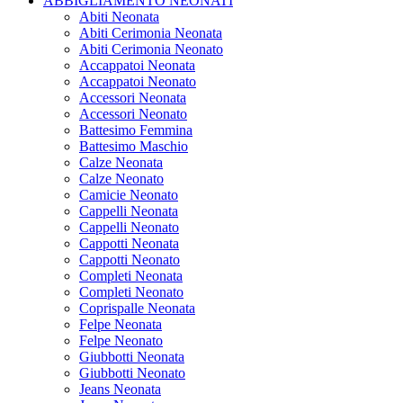
ABBIGLIAMENTO NEONATI
Abiti Neonata
Abiti Cerimonia Neonata
Abiti Cerimonia Neonato
Accappatoi Neonata
Accappatoi Neonato
Accessori Neonata
Accessori Neonato
Battesimo Femmina
Battesimo Maschio
Calze Neonata
Calze Neonato
Camicie Neonato
Cappelli Neonata
Cappelli Neonato
Cappotti Neonata
Cappotti Neonato
Completi Neonata
Completi Neonato
Coprispalle Neonata
Felpe Neonata
Felpe Neonato
Giubbotti Neonata
Giubbotti Neonato
Jeans Neonata