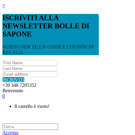
×
ISCRIVITI ALLA
NEWSLETTER BOLLE DI
SAPONE
SUBITO PER TE UN CODICE COUPON IN
REGALO.
ISCRIVITI
+39 348 7205352
Benvenuto
0
Il carrello è vuoto!
Accesso