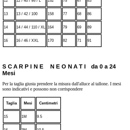
12
12 / 40 / 95 / L
152
75
67
83
13
13 / 42 / 100
158
77
68
86
14
14 / 44 / 110 / XL
164
79
69
89
16
16 / 46 / XXL
170
82
71
91
S C A R P I N E N E O N A T I da 0 a 24
Mesi
Per la taglia giusta prendere la misura dall'alluce al tallone. I mesi
sono indicativi e possono non corrispondere
Taglia
Mesi
Centimetri
15
1M
9.5
16
3M
10.5