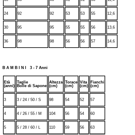
24
92
92
53
53
55
12,6
30
95
95
55
55
56
13,6
36
98
98
56
56
57
14,6
B A M B I N I 3 - 7 Anni
Età
Taglie
Altezza
Torace
Vita
Fianchi
(anni)
Bolle di Sapone
(cm)
(cm)
(cm)
(cm)
3
3 / 24 / 50 / S
98
54
52
57
4
4 / 26 / 55 / M
104
56
54
60
5
5 / 28 / 60 / L
110
59
56
63