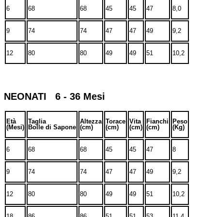
6
68
68
45
45
47
8,0
9
74
74
47
47
49
9,2
12
80
80
49
49
51
10,2
NEONATI 6 - 36 Mesi
Età
Taglia
Altezza
Torace
Vita
Fianchi
Peso
(Mesi)
Bolle di Sapone
(cm)
(cm)
(cm)
(cm)
(Kg)
6
68
68
45
45
47
8
9
74
74
47
47
49
9,2
12
80
80
49
49
51
10,2
18
86
86
51
51
53
11,4