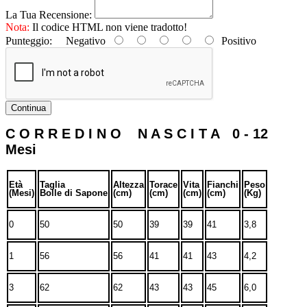
La Tua Recensione:
Nota:
Il codice HTML non viene tradotto!
Punteggio:
Negativo
Positivo
Continua
C O R R E D I N O N A S C I T A 0 - 12
Mesi
Età
Taglia
Altezza
Torace
Vita
Fianchi
Peso
(Mesi)
Bolle di Sapone
(cm)
(cm)
(cm)
(cm)
(Kg)
0
50
50
39
39
41
3,8
1
56
56
41
41
43
4,2
3
62
62
43
43
45
6,0