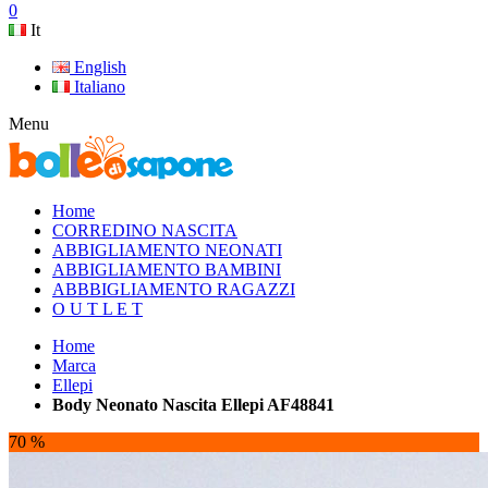
0
It
English
Italiano
Menu
Home
CORREDINO NASCITA
ABBIGLIAMENTO NEONATI
ABBIGLIAMENTO BAMBINI
ABBBIGLIAMENTO RAGAZZI
O U T L E T
Home
Marca
Ellepi
Body Neonato Nascita Ellepi AF48841
70 %