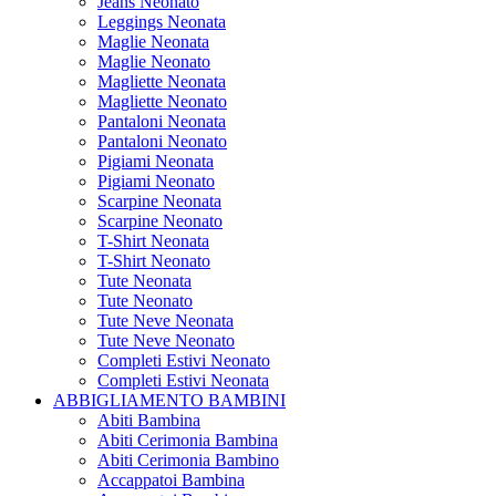
Jeans Neonato
Leggings Neonata
Maglie Neonata
Maglie Neonato
Magliette Neonata
Magliette Neonato
Pantaloni Neonata
Pantaloni Neonato
Pigiami Neonata
Pigiami Neonato
Scarpine Neonata
Scarpine Neonato
T-Shirt Neonata
T-Shirt Neonato
Tute Neonata
Tute Neonato
Tute Neve Neonata
Tute Neve Neonato
Completi Estivi Neonato
Completi Estivi Neonata
ABBIGLIAMENTO BAMBINI
Abiti Bambina
Abiti Cerimonia Bambina
Abiti Cerimonia Bambino
Accappatoi Bambina