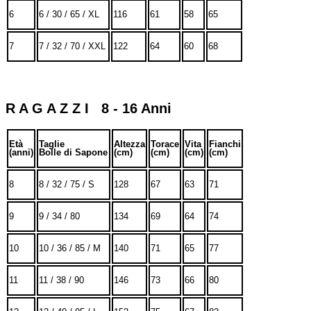
6
6 / 30 / 65 / XL
116
61
58
65
7
7 / 32 / 70 / XXL
122
64
60
68
R A G A Z Z I 8 - 16 Anni
Età
Taglie
Altezza
Torace
Vita
Fianchi
(anni)
Bolle di Sapone
(cm)
(cm)
(cm)
(cm)
8
8 / 32 / 75 / S
128
67
63
71
9
9 / 34 / 80
134
69
64
74
10
10 / 36 / 85 / M
140
71
65
77
11
11 / 38 / 90
146
73
66
80