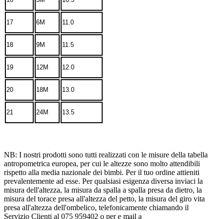
17
6M
11.0
18
9M
11.5
19
12M
12.0
20
18M
13.0
21
24M
13.5
NB: I nostri prodotti sono tutti realizzati con le misure della tabella
antropometrica europea, per cui le altezze sono molto attendibili
rispetto alla media nazionale dei bimbi. Per il tuo ordine attieniti
prevalentemente ad esse. Per qualsiasi esigenza diversa inviaci la
misura dell'altezza, la misura da spalla a spalla presa da dietro, la
misura del torace presa all'altezza del petto, la misura del giro vita
presa all'altezza dell'ombelico, telefonicamente chiamando il
Servizio Clienti al 075 959402 o per e mail a