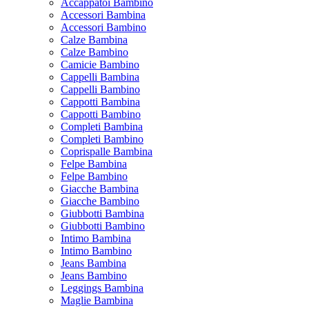
Accappatoi Bambino
Accessori Bambina
Accessori Bambino
Calze Bambina
Calze Bambino
Camicie Bambino
Cappelli Bambina
Cappelli Bambino
Cappotti Bambina
Cappotti Bambino
Completi Bambina
Completi Bambino
Coprispalle Bambina
Felpe Bambina
Felpe Bambino
Giacche Bambina
Giacche Bambino
Giubbotti Bambina
Giubbotti Bambino
Intimo Bambina
Intimo Bambino
Jeans Bambina
Jeans Bambino
Leggings Bambina
Maglie Bambina