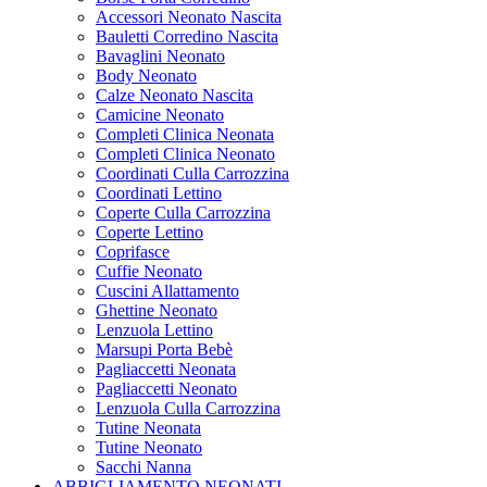
Accessori Neonato Nascita
Bauletti Corredino Nascita
Bavaglini Neonato
Body Neonato
Calze Neonato Nascita
Camicine Neonato
Completi Clinica Neonata
Completi Clinica Neonato
Coordinati Culla Carrozzina
Coordinati Lettino
Coperte Culla Carrozzina
Coperte Lettino
Coprifasce
Cuffie Neonato
Cuscini Allattamento
Ghettine Neonato
Lenzuola Lettino
Marsupi Porta Bebè
Pagliaccetti Neonata
Pagliaccetti Neonato
Lenzuola Culla Carrozzina
Tutine Neonata
Tutine Neonato
Sacchi Nanna
ABBIGLIAMENTO NEONATI